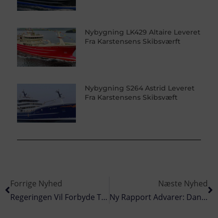
Nybygning LK429 Altaire Leveret
Fra Karstensens Skibsværft
Nybygning S264 Astrid Leveret
Fra Karstensens Skibsvæft
Forrige Nyhed
Næste Nyhed
Regeringen Vil Forbyde Trawlfiskeri På Fem Sårbare Rev I Nordsøen Og Skagerrak
Ny Rapport Advarer: Danmarks Klimamål Trues Af Manglende Havneplads