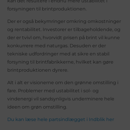
kan det resultere i endnu mere ustabilitet i
forsyningen til brintproduktionen.
Der er også bekymringer omkring omkostninger
og rentabilitet. Investorer er tilbageholdende, og
der er tvivl om, hvorvidt prisen på brint vil kunne
konkurrere med naturgas. Desuden er der
tekniske udfordringer med at sikre en stabil
forsyning til brintfabrikkerne, hvilket kan gøre
brintproduktionen dyrere.
Alt i alt er visionerne om den grønne omstilling i
fare. Problemer med ustabilitet i sol- og
vindenergi vil sandsynligvis underminere hele
ideen om grøn omstilling.
Du kan læse hele partsindlægget i Indblik her