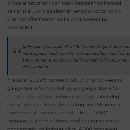
drives af batterier i den nært forestående fremtid,
så der skal udvikles alternativer som Power to X –
brændstoffer fremstillet fra brint baseret på
elektricitet.
Ifølge Energistyrelsen vil vi i 2050 have 11 gange flere sol
mere kapacitet inden for havvind sammenlignet med i dag.
kun en minimal stigning i antallet af vindmøller på grund 
visse samfund.
Allerede i 2035 forventes produktionen at være ni
gange større for havvind og syv gange større for
solceller end i 2023. Denne udvikling skaber dog
en ujævn produktion, hvor sol og vind tilsammen
kan levere alt fra næsten nul til knap 35.000
megawatt, sammenlignet med det nuværende
gennemsnitlige forbrug på ca. 4.000 megawatt.