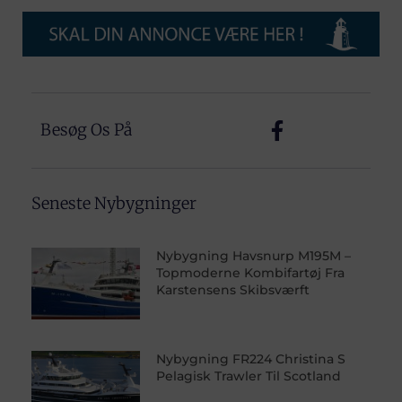
Besøg Os På
Seneste Nybygninger
Nybygning Havsnurp M195M –
Topmoderne Kombifartøj Fra
Karstensens Skibsværft
Nybygning FR224 Christina S
Pelagisk Trawler Til Scotland