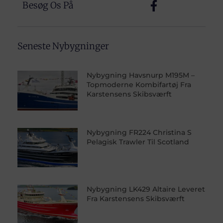
Besøg Os På
Seneste Nybygninger
Nybygning Havsnurp M195M –
Topmoderne Kombifartøj Fra
Karstensens Skibsværft
Nybygning FR224 Christina S
Pelagisk Trawler Til Scotland
Nybygning LK429 Altaire Leveret
Fra Karstensens Skibsværft