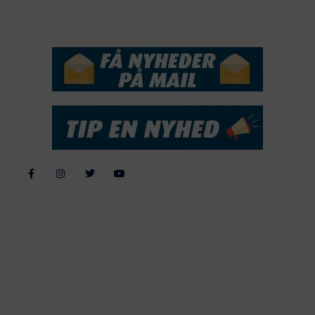
NYHEDSSERVICE
Alle billeder, tekster og data på FiskerForum er beskyttet af dansk
lov om ophavsret. Alle rettigheder tilhører eller varetages af