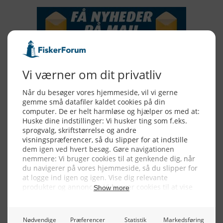
Alle billeder, tekster og data på FiskerForum er beskyttet af dansk
lov om ophavsret. Alle rettigheder tilhører eller varetages af
FiskerForum.dk på vegne af de tilknyttede fotografer. Det er ikke
tilladt at kopiere eller bruge tekster, data eller billeder fra
FiskerForum uden tilladelse. © 20026 -