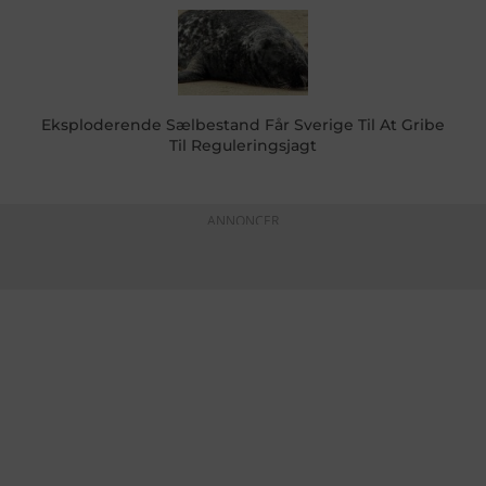
Eksploderende Sælbestand Får Sverige Til At Gribe
Til Reguleringsjagt
ANNONCER
KONTAKTINFO
+45 60 22 09 46
info@fiskerforum.dk
Otto Pedersvej 1