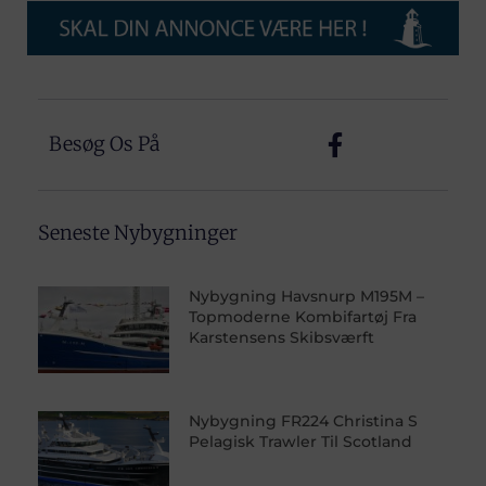
Besøg Os På
Seneste Nybygninger
Nybygning Havsnurp M195M –
Topmoderne Kombifartøj Fra
Karstensens Skibsværft
Nybygning FR224 Christina S
Pelagisk Trawler Til Scotland