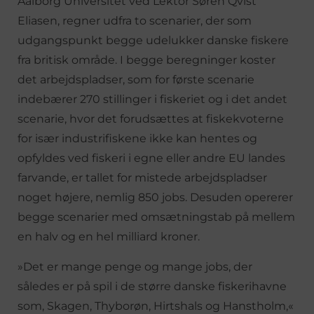
Aalborg Universitet ved Lektor Søren Qvist
Eliasen, regner udfra to scenarier, der som
udgangspunkt begge udelukker danske fiskere
fra britisk område. I begge beregninger koster
det arbejdspladser, som for første scenarie
indebærer 270 stillinger i fiskeriet og i det andet
scenarie, hvor det forudsættes at fiskekvoterne
for især industrifiskene ikke kan hentes og
opfyldes ved fiskeri i egne eller andre EU landes
farvande, er tallet for mistede arbejdspladser
noget højere, nemlig 850 jobs. Desuden opererer
begge scenarier med omsætningstab på mellem
en halv og en hel milliard kroner.
»Det er mange penge og mange jobs, der
således er på spil i de større danske fiskerihavne
som, Skagen, Thyborøn, Hirtshals og Hanstholm,«