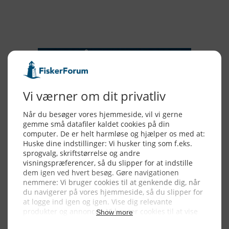
NYHEDSSERVICE
Alle billeder, tekster og data på FiskerForum er beskyttet af dansk
lov om ophavsret. Alle rettigheder tilhører eller varetages af
FiskerForum.dk på vegne af de tilknyttede fotografer. Det er ikke