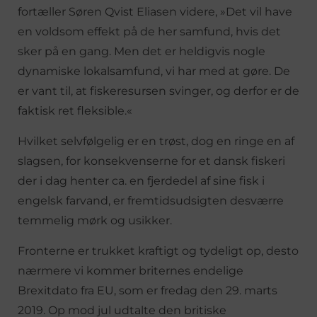
fortæller Søren Qvist Eliasen videre, »Det vil have
en voldsom effekt på de her samfund, hvis det
sker på en gang. Men det er heldigvis nogle
dynamiske lokalsamfund, vi har med at gøre. De
er vant til, at fiskeresursen svinger, og derfor er de
faktisk ret fleksible.«
Hvilket selvfølgelig er en trøst, dog en ringe en af
slagsen, for konsekvenserne for et dansk fiskeri
der i dag henter ca. en fjerdedel af sine fisk i
engelsk farvand, er fremtidsudsigten desværre
temmelig mørk og usikker.
Fronterne er trukket kraftigt og tydeligt op, desto
nærmere vi kommer briternes endelige
Brexitdato fra EU, som er fredag den 29. marts
2019. Op mod jul udtalte den britiske