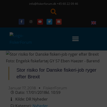
info@fiskerforum.dk
+45 60 22 09 46
Stor risiko for Danske fiskeri-job ryger
efter Brexit
Januar 17, 2018
FiskerForum
Dato:
17/01/2018
kl.
10:59
Kilde:
DR Nyheder
Kategori:
Nyheder