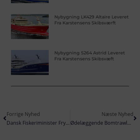
Nybygning LK429 Altaire Leveret
Fra Karstensens Skibsværft
Nybygning S264 Astrid Leveret
Fra Karstensens Skibsvæft
Forrige Nyhed
Næste Nyhed
Dansk Fiskeriminister Frygter Hård Brexit
Ødelæggende Bomtrawlere Skal Ud Af Dansk Farvand