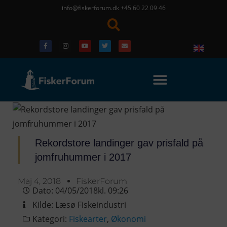
info@fiskerforum.dk
+45 60 22 09 46
Rekordstore landinger gav prisfald på
jomfruhummer i 2017
Maj 4, 2018
FiskerForum
Dato:
04/05/2018
kl.
09:26
Kilde:
Læsø Fiskeindustri
Kategori:
Fiskearter
,
Økonomi