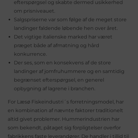
efterspørgsel og skabte dermed usikkerhed
om prisniveauet.
Salgspriserne var som følge af de meget store
landinger faldende løbende hen over året.
Det vigtige italienske marked har været
præget både af afmatning og hård
konkurrence.
Der ses, som en konsekvens af de store
landinger af jomfruhummere og en samtidig
begrænset efterspørgsel, en generel
opbygning af lagrene i branchen.
For Læsø Fiskeindustri´s forretningsmodel, har
en kombination af nævnte faktorer traditionelt
altid givet problemer. Hummerindustrien har
som bekendt, påtaget sig forpligtelser overfor
fabrikkens faste leverandører. De handler i tillid til