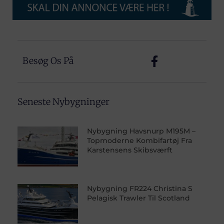
Besøg Os På
Seneste Nybygninger
Nybygning Havsnurp M195M –
Topmoderne Kombifartøj Fra
Karstensens Skibsværft
Nybygning FR224 Christina S
Pelagisk Trawler Til Scotland