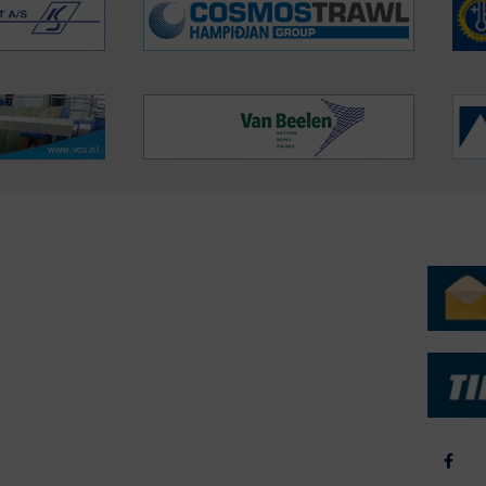
ERVICE
NYHEDSARKIV
NYHE
rtøjer - Skibsdatabase
2026
b & Salg
2025
yrebørs
2024
iepriser
2023
skepriser
2022
kta om Fisk
2022
dieinformation
2021
2020