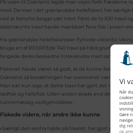
På vejen til Grønland, lagde man vejen forbi Færøerne og
med. Da man i det grønlandske hellefiskeri, har særlige k
ved at benytte begge sæt trawl. Først de to 630 trawl og
sidstnævnte trawl havde mærkbart flere fisk i posen en
Fra grønlandske hellefiskarealer flyttede »Atlantic Viking«
bruge en af R03;R03;de 740 trawl på hård grund, hvor 
fangede deres beskedne torskekvote med samme udst
Fiskeriet havde været så godt, at de kunne fange rødfis
Grønland, så besætningen har overordnet været særdele
Man kan kun sige, at dette trawl har gjort det rigtig godt. 
rødfisk og hellefisk. Uden anden skade end den sædvanli
rutinemæssig vedligeholdelse.
Fiskede videre, når andre ikke kunne
»Særligt den ekstra højde på trawlet, har gjort en væsentl