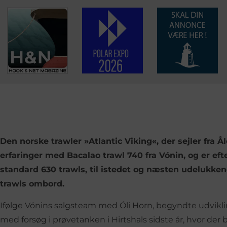
Den norske trawler »Atlantic Viking«, der sejler fra Å
erfaringer med Bacalao trawl 740 fra Vónin, og er eft
standard 630 trawls, til istedet og næsten udelukken
trawls ombord.
Ifølge Vónins salgsteam med Óli Horn, begyndte udvik
med forsøg i prøvetanken i Hirtshals sidste år, hvor der 