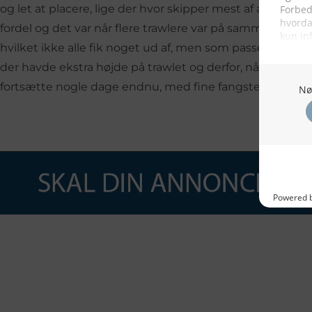
og let at placere, lige der hvor skipper mest af alt ønsk
fordel og det var når flere trawlere var på samme plads, 
hvilket ikke alle fik noget ud af, men som passede særd
der havde ekstra højde på trawlet og derfor, når andre m
fortsætte nogle dage endnu, med fine fangster.