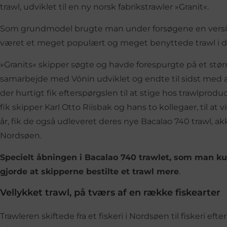
trawl, udviklet til en ny norsk fabrikstrawler »Granit«.
Som grundmodel brugte man under forsøgene en version
været et meget populært og meget benyttede trawl i d
»Granits« skipper søgte og havde forespurgte på et størr
samarbejde med Vónin udviklet og endte til sidst med at
der hurtigt fik efterspørgslen til at stige hos trawlpr
fik skipper Karl Otto Riisbak og hans to kollegaer, til at vi
år, fik de også udleveret deres nye Bacalao 740 trawl, akkura
Nordsøen.
Specielt åbningen i Bacalao 740 trawlet, som man k
gjorde at skipperne bestilte et trawl mere
.
Vellykket trawl, på tværs af en række fiskearter
Trawleren skiftede fra et fiskeri i Nordsøen til fiskeri eft