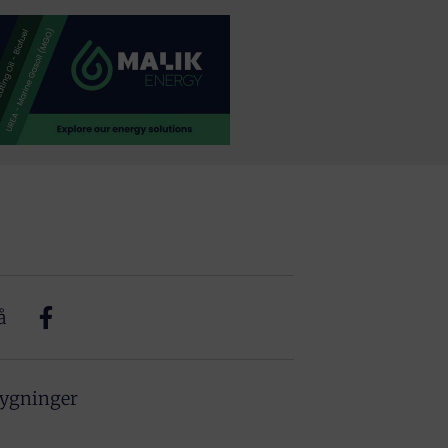
å
bygninger