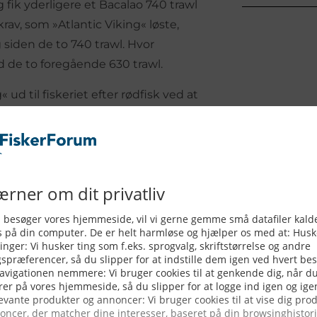
 fik yderligere et Bacalao 740 trawl
rav, som »Atlantic Viking« løste,
 siden de to 740 trawl. Hvor
d de to foregående 630 trawl.
 ud til fiskeriet efter rødfisk ved at
de ved samme lejlighed også
yr.
ke-kvoten for en anden trawler i
s godt tilfredse med dette trawl.
Det er blevet brugt til sej, torsk,
ge slitage, der blot kræver
ig forskel. Trawlet er let at slæbe