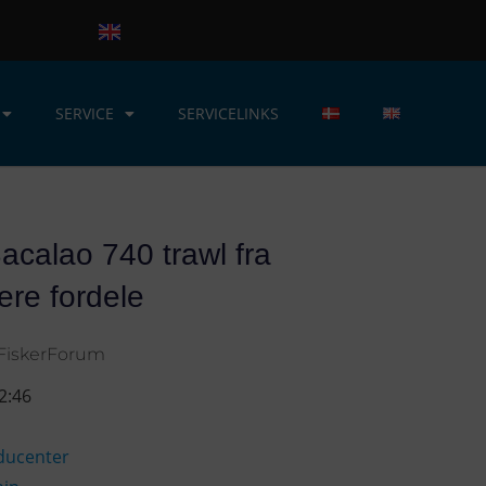
SERVICE
SERVICELINKS
acalao 740 trawl fra
lere fordele
FiskerForum
2:46
ducenter