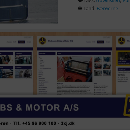
Tags:
trawlfiskeri
,
Vo
Land:
Færøerne