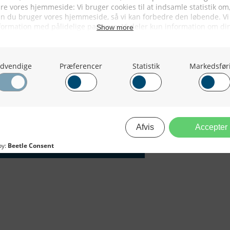
er det. Man fandt også en anden
så løftede det fiskene fra bunden,
eles fint med Bacalao 740 Trawlet,
åtte opgive fiskeriet, kunne