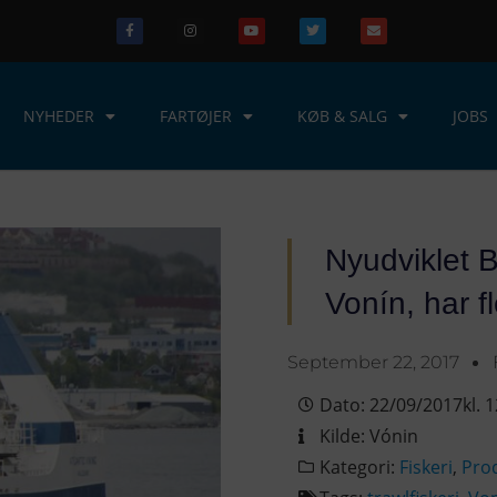
NYHEDER
FARTØJER
KØB & SALG
JOBS
Nyudviklet B
Vonín, har f
September 22, 2017
Dato:
22/09/2017
kl.
1
Kilde:
Vónin
Kategori:
Fiskeri
,
Pro