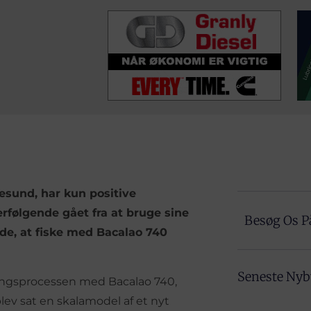
lesund, har kun positive
erfølgende gået fra at bruge sine
Besøg Os P
de, at fiske med Bacalao 740
Seneste Ny
lingsprocessen med Bacalao 740,
blev sat en skalamodel af et nyt