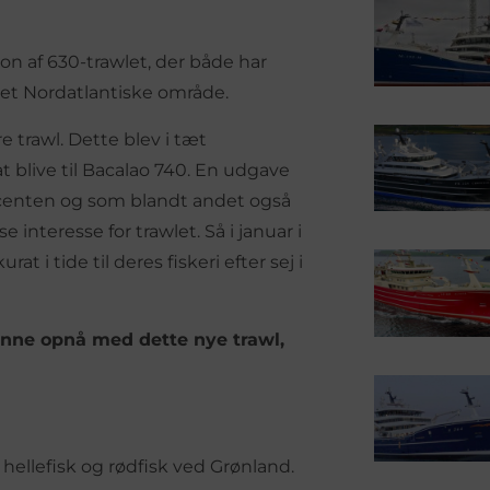
 af 630-trawlet, der både har
et Nordatlantiske område.
e trawl. Dette blev i tæt
 blive til Bacalao 740. En udgave
oducenten og som blandt andet også
se interesse for trawlet. Så i januar i
t i tide til deres fiskeri efter sej i
unne opnå med dette nye trawl,
er hellefisk og rødfisk ved Grønland.