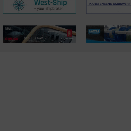
KONTAKTINFO
NYHEDER
S
Seneste Nyheder
Fa
+45 60 22 09 46
Nordiske Nyheder
Kø
info@fiskerforum.dk
Nybygninger
H
Nyhedsservice
Ol
Otto Pedersvej 1
Tip en Nyhed
Fi
6960 Hvide Sande
News in English
Fa
Danmark
Me
ANDRE PROJEKTER