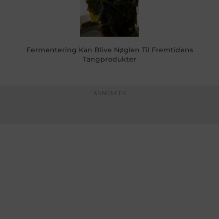
Fermentering Kan Blive Nøglen Til Fremtidens
Tangprodukter
ANNONCER
KONTAKTINFO
+45 60 22 09 46
info@fiskerforum.dk
Otto Pedersvej 1
6960 Hvide Sande