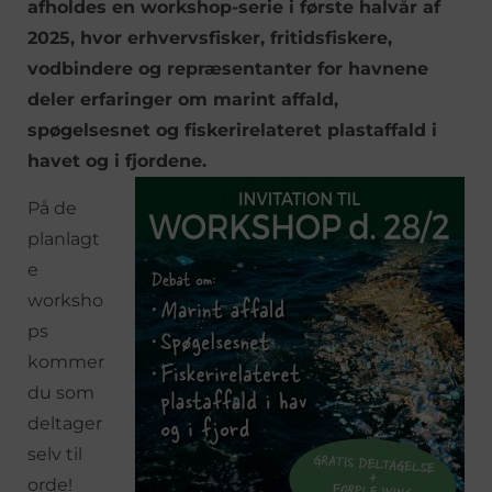
afholdes en workshop-serie i første halvår af
2025, hvor erhvervsfisker, fritidsfiskere,
vodbindere og repræsentanter for havnene
deler erfaringer om marint affald,
spøgelsesnet og fiskerirelateret plastaffald i
havet og i fjordene.
På de
planlagt
e
worksho
ps
kommer
du som
deltager
selv til
orde!