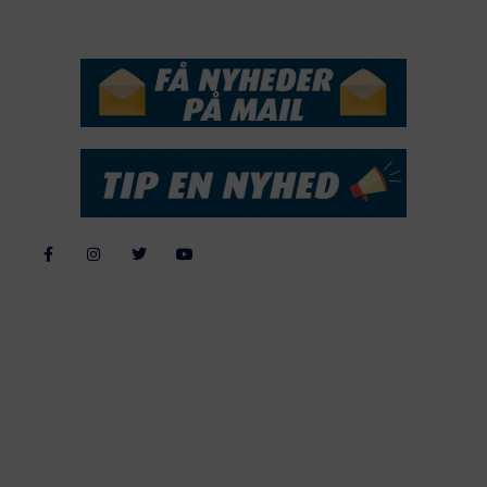
NYHEDSSERVICE
Alle billeder, tekster og data på FiskerForum er beskyttet af dansk
lov om ophavsret. Alle rettigheder tilhører eller varetages af
FiskerForum.dk på vegne af de tilknyttede fotografer. Det er ikke