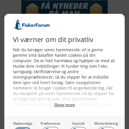
Alle billeder, tekster og data på FiskerForum er beskyttet af dansk
lov om ophavsret. Alle rettigheder tilhører eller varetages af
FiskerForum.dk på vegne af de tilknyttede fotografer. Det er ikke
tilladt at kopiere eller bruge tekster, data eller billeder fra
FiskerForum uden tilladelse. © 20026 -