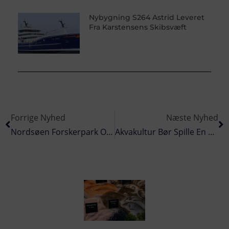
Nybygning S264 Astrid Leveret
Fra Karstensens Skibsvæft
Forrige Nyhed
Næste Nyhed
Nordsøen Forskerpark Og Flume Tank North Sea Vinder Årets Initiativpris
Akvakultur Bør Spille En Central Rolle I Danmarks Klimamål