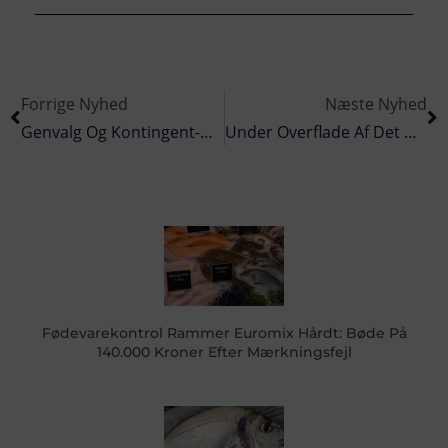
Forrige Nyhed
Næste Nyhed
Genvalg Og Kontingent-Halvering: DAPO Ruster Sig Til Fremtiden I Vejle
Under Overflade Af Det Dybe Mørke Gemmer Sig En Blå Hemmelighed
Fødevarekontrol Rammer Euromix Hårdt: Bøde På
140.000 Kroner Efter Mærkningsfejl