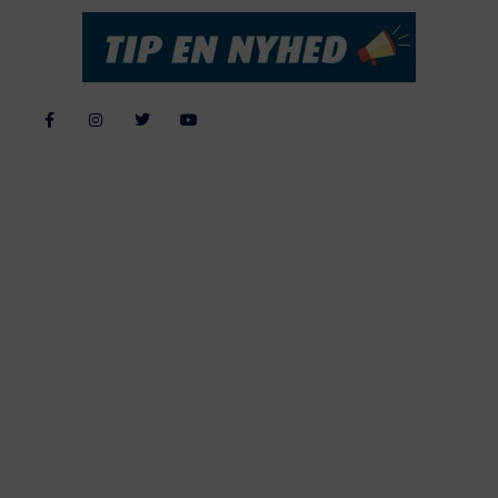
Alle billeder, tekster og data på FiskerForum er beskyttet af dansk
lov om ophavsret. Alle rettigheder tilhører eller varetages af
FiskerForum.dk på vegne af de tilknyttede fotografer. Det er ikke
tilladt at kopiere eller bruge tekster, data eller billeder fra
FiskerForum uden tilladelse. © 20026 -
Webdesign by
ApolloMedia