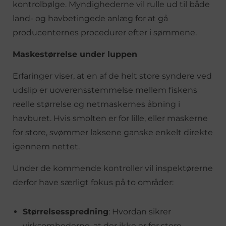
kontrolbølge. Myndighederne vil rulle ud til både
land- og havbetingede anlæg for at gå
producenternes procedurer efter i sømmene.
Maskestørrelse under luppen
Erfaringer viser, at en af de helt store syndere ved
udslip er uoverensstemmelse mellem fiskens
reelle størrelse og netmaskernes åbning i
havburet. Hvis smolten er for lille, eller maskerne
for store, svømmer laksene ganske enkelt direkte
igennem nettet.
Under de kommende kontroller vil inspektørerne
derfor have særligt fokus på to områder:
Størrelsesspredning
: Hvordan sikrer
virksomhederne, at der ikke er for store