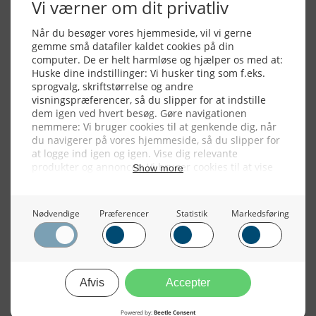
Alle billeder, tekster og data på FiskerForum er beskyttet af dansk
lov om ophavsret. Alle rettigheder tilhører eller varetages af
FiskerForum.dk på vegne af de tilknyttede fotografer. Det er ikke
tilladt at kopiere eller bruge tekster, data eller billeder fra
FiskerForum uden tilladelse. © 20026 -
Webdesign by
ApolloMedia
Handelsbetingelser
Cookie & Privatlivspolitik