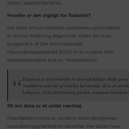
Kristin Jøranlid fra NINA.
Hvorfor er det vigtigt for fiskeriet?
For både erhvervsfiskere, lystfiskere og forvaltere
er denne forskning afgørende. Viden fra Imsa
bruges bl.a. af Det Internationale
Havundersøgelsesråd (ICES) til at vurdere hele
laksebestandens status i Nordatlanten.
Danmark er tæt forbundet til disse udviklinger, både genn
vandløb og som del af et fælles havområde. Hvis de norsk
kollapser, vil det få betydning for hele regionens laksefisker
50 års data er et unikt værktøj
Fiskefælden i Imsa er verdens mest detaljerede
overvågningsværktøj for laksefisk. Her bliver hver