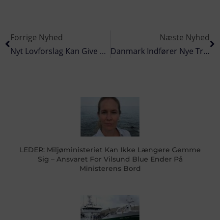
Forrige Nyhed
Næste Nyhed
Nyt Lovforslag Kan Give Havnene Udvidet Beføjelser Til Nedskydning Af Droner
Danmark Indfører Nye Trawlfri Zoner I Østersøen Og Kattegat
LEDER: Miljøministeriet Kan Ikke Længere Gemme
Sig – Ansvaret For Vilsund Blue Ender På
Ministerens Bord