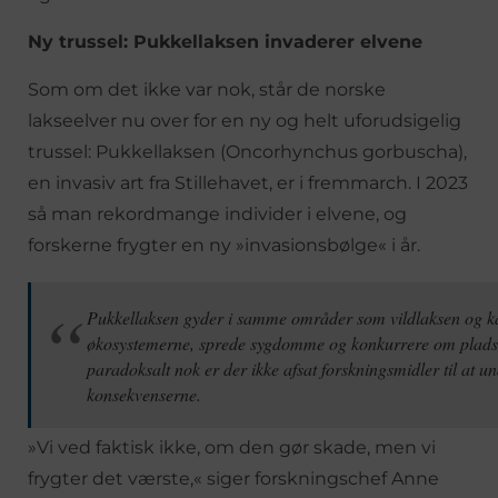
Ny trussel: Pukkellaksen invaderer elvene
Som om det ikke var nok, står de norske
lakseelver nu over for en ny og helt uforudsigelig
trussel: Pukkellaksen (Oncorhynchus gorbuscha),
en invasiv art fra Stillehavet, er i fremmarch. I 2023
så man rekordmange individer i elvene, og
forskerne frygter en ny »invasionsbølge« i år.
Pukkellaksen gyder i samme områder som vildlaksen og ka
økosystemerne, sprede sygdomme og konkurrere om plad
paradoksalt nok er der ikke afsat forskningsmidler til at u
konsekvenserne.
»Vi ved faktisk ikke, om den gør skade, men vi
frygter det værste,« siger forskningschef Anne