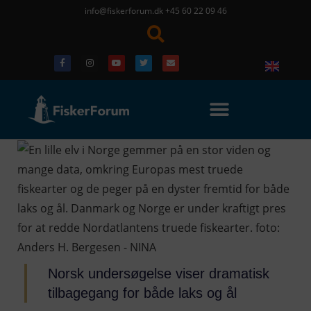
info@fiskerforum.dk
+45 60 22 09 46
Norsk undersøgelse viser dramatisk
tilbagegang for både laks og ål