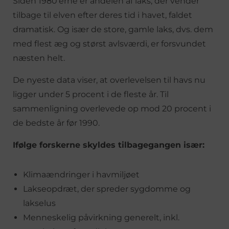
Siden 1980’erne er andelen af laks, der vender
tilbage til elven efter deres tid i havet, faldet
dramatisk. Og især de store, gamle laks, dvs. dem
med flest æg og størst avlsværdi, er forsvundet
næsten helt.
De nyeste data viser, at overlevelsen til havs nu
ligger under 5 procent i de fleste år. Til
sammenligning overlevede op mod 20 procent i
de bedste år før 1990.
Ifølge forskerne skyldes tilbagegangen især:
Klimaændringer i havmiljøet
Lakseopdræt, der spreder sygdomme og
lakselus
Menneskelig påvirkning generelt, inkl.