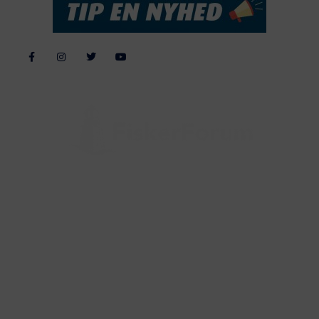
Alle billeder, tekster og data på FiskerForum er beskyttet af dansk
lov om ophavsret. Alle rettigheder tilhører eller varetages af
FiskerForum.dk på vegne af de tilknyttede fotografer. Det er ikke
tilladt at kopiere eller bruge tekster, data eller billeder fra
FiskerForum uden tilladelse. © 20026 -
Webdesign by
ApolloMedia
Handelsbetingelser
Cookie & Privatlivspolitik