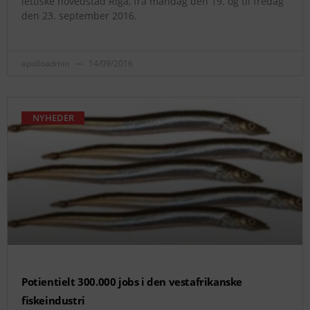
lettiske hovedstad Riga, fra mandag den 19. og til fredag
den 23. september 2016.
apolloadmin
14/09/2016
NYHEDER
Potientielt 300.000 jobs i den vestafrikanske
fiskeindustri