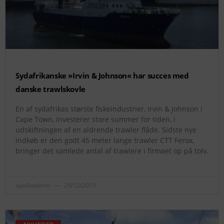
Sydafrikanske »Irvin & Johnson« har succes med
danske trawlskovle
En af sydafrikas største fiskeindustrier, Irvin & Johnson i
Cape Town, investerer store summer for tiden, i
udskiftningen af en aldrende trawler flåde. Sidste nye
indkøb er den godt 45 meter lange trawler CTT Ferox,
bringer det samlede antal af trawlere i firmaet op på tolv.
apolloadmin
29/12/2015