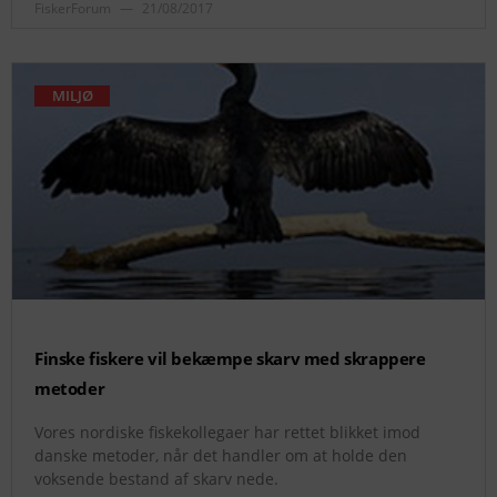
FiskerForum
21/08/2017
MILJØ
Finske fiskere vil bekæmpe skarv med skrappere
metoder
Vores nordiske fiskekollegaer har rettet blikket imod
danske metoder, når det handler om at holde den
voksende bestand af skarv nede.