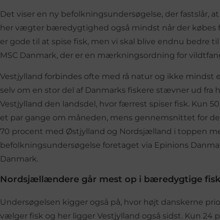
Det viser en ny befolkningsundersøgelse, der fastslår, at
her vægter bæredygtighed også mindst når der købes fi
er gode til at spise fisk, men vi skal blive endnu bedre t
MSC Danmark, der er en mærkningsordning for vildtfang
Vestjylland forbindes ofte med rå natur og ikke mindst en
selv om en stor del af Danmarks fiskere stævner ud fra ha
Vestjylland den landsdel, hvor færrest spiser fisk. Kun 50
et par gange om måneden, mens gennemsnittet for de 
70 procent med Østjylland og Nordsjælland i toppen med
befolkningsundersøgelse foretaget via Epinions Danma
Danmark.
Nordsjællændere går mest op i bæredygtige fis
Undersøgelsen kigger også på, hvor højt danskerne prio
vælger fisk og her ligger Vestjylland også sidst. Kun 24 pr