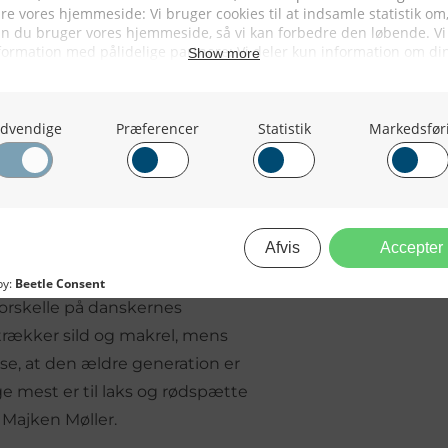
 i fx lasagne eller som
« fortæller Karoline Trier og
lle tilberede sin fisk, så findes
høver svinge pot og pande. Blandt
s i retter om aftenen eller som en
rødspætte er danskernes foretrukne
på undersøgelsens resultater, er
 forskelle på danskernes
trækker sild og makrel, mens
se, at den ældre generation er
nge mest er til laks og rødspætte
 Majken Møller.