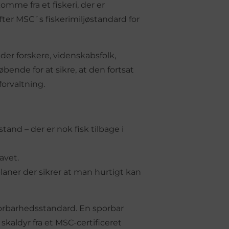
omme fra et fiskeri, der er
efter MSC´s fiskerimiljøstandard for
er forskere, videnskabsfolk,
bende for at sikre, at den fortsat
forvaltning.
and – der er nok fisk tilbage i
avet.
laner der sikrer at man hurtigt kan
orbarhedsstandard. En sporbar
skaldyr fra et MSC-certificeret