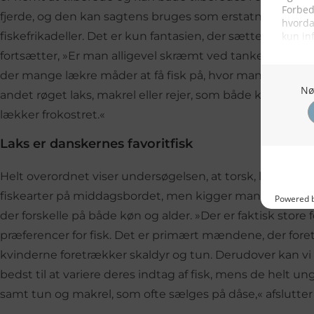
fjerde, og den kan sagtens bruges som erstatning for kød
fiskefrikadeller. Det er kun fantasien, der sætter grænser,
fortsætter, »Er man alligevel skræmt ved tanken om at sku
der mange lækre måder at få fisk på, hvor man ikke be
andet røget laks, makrel eller rejer, som både kan bruge
lækker frokostret.«
Laks er danskernes favoritfisk
Helt overordnet viser undersøgelsen, at torsk, laks og 
fiskearter på middagsbordet, men kigger man nærmere 
der forskelle på både køn og alder. »Der er faktisk store
præferencer for fisk. Det er primært mændene, der fore
kvinderne foretrækker skaldyr og tun. Derudover kan vi 
bedst til at variere deres indtag af fisk, mens de helt u
samt tun og makrel, som ofte sælges på dåse,« afslutter