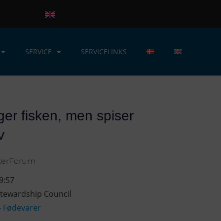
SERVICE
SERVICELINKS
er fisken, men spiser
v
kerForum
9:57
tewardship Council
- Fødevarer