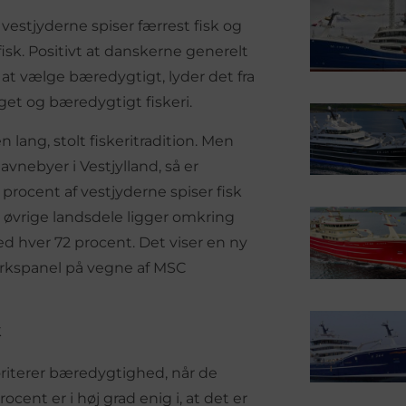
 vestjyderne spiser færrest fisk og
sk. Positivt at danskerne generelt
il at vælge bæredygtigt, lyder det fra
et og bæredygtigt fiskeri.
 lang, stolt fiskeritradition. Men
vnebyer i Vestjylland, så er
 procent af vestjyderne spiser fisk
øvrige landsdele ligger omkring
 hver 72 procent. Det viser en ny
rkspanel på vegne af MSC
k
riterer bæredygtighed, når de
ocent er i høj grad enig i, at det er