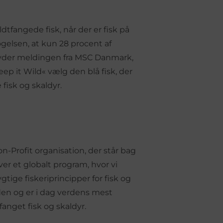
dtfangede fisk, når der er fisk på
elsen, at kun 28 procent af
lyder meldingen fra MSC Danmark,
 it Wild« vælg den blå fisk, der
fisk og skaldyr.
n-Profit organisation, der står bag
er et globalt program, hvor vi
ge fiskeriprincipper for fisk og
iden og er i dag verdens mest
anget fisk og skaldyr.