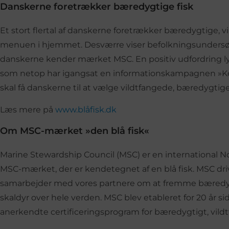
Danskerne foretrækker bæredygtige fisk
Et stort flertal af danskerne foretrækker bæredygtige, vil
menuen i hjemmet. Desværre viser befolkningsundersøg
danskerne kender mærket MSC. En positiv udfordring 
som netop har igangsat en informationskampagnen »Keep
skal få danskerne til at vælge vildtfangede, bæredygtige 
Læs mere på
www.blåfisk.dk
Om MSC-mærket »den blå fisk«
Marine Stewardship Council (MSC) er en international No
MSC-mærket, der er kendetegnet af en blå fisk. MSC driv
samarbejder med vores partnere om at fremme bæredygti
skaldyr over hele verden. MSC blev etableret for 20 år s
anerkendte certificeringsprogram for bæredygtigt, vildtf