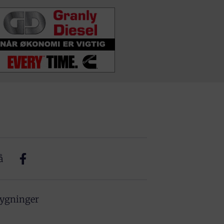
å
bygninger