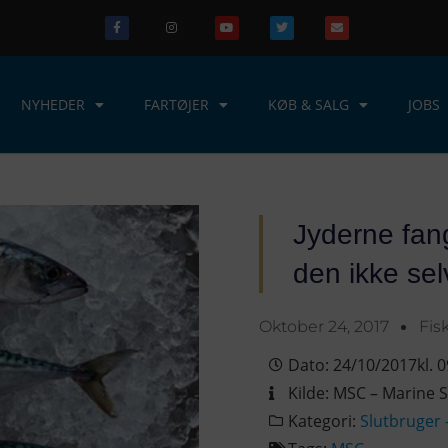
NYHEDER
FARTØJER
KØB & SALG
JOBS
Jyderne fang
den ikke sel
Oktober 24, 2017
Fis
Dato:
24/10/2017
kl.
0
Kilde:
MSC – Marine S
Kategori:
Slutbruger 