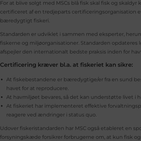
For at blive solgt med MSCs blå fisk skal fisk og skaldyr k
certificeret af en tredjeparts certificeringsorganisation 
bæredygtigt fiskeri.
Standarden er udviklet i sammen med eksperter, herund
fiskerne og miljøorganisationer. Standarden opdateres lø
afspejler den internationalt bedste praksis inden for hav
Certificering kræver bl.a. at fiskeriet kan sikre:
At fiskebestandene er bæredygtige/er fra en sund best
havet for at reproducere.
At havmiljøet bevares, så det kan understøtte livet i h
At fiskeriet har implementeret effektive forvaltningsp
reagere ved ændringer i status quo.
Udover fiskeristandarden har MSC også etableret en sp
forsyningskæde forsikrer forbrugerne om, at kun fisk og 