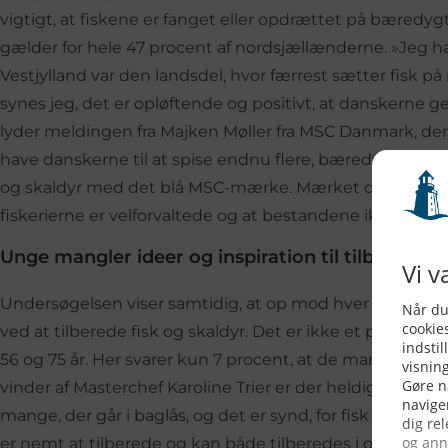
vigtigt, at fiskene er fanget eller opdrættet på bæredy
gælder for hele 47 procent af nordsjællænderne. »Jeg h
Vestjylland var den landsdel, hvor færrest sætter fisk p
synes jeg, det er opløftende og positivt, at danskerne gen
lyder meldingen fra Majken Møller fra MSC Danmark, der f
have danskerne til at spise endnu flere, bæredygtige fis
og skaldyr med det blå MSC-mærke. Mærket den blå fisk 
fiskerierne er velforvaltede og at bestandene ikke er ov
Unge mangler ideer og inspiration til tilberedning
Undersøgelsen viser samtidig, at op mod hver femte af
ved at tilberede fisk og skaldyr. Det er ikke et proble
56 og 75 år. Her svarer kun 7 procent, at de mangler ideer
vinder af Masterchef Karoline Trier er der heldigvis råd at
mange, der går i baglås, og det er synd, for fisk er både
er nemt at tilberede og kan både tilberedes i ovnen, på 