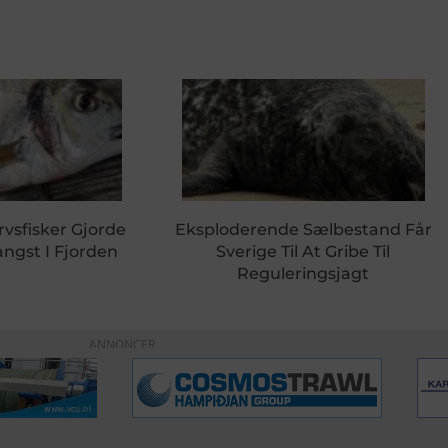
rvsfisker Gjorde
Eksploderende Sælbestand Får
ngst I Fjorden
Sverige Til At Gribe Til
Reguleringsjagt
ANNONCER