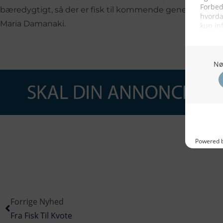
bæredygtigt, så der er fisk til kommende generationer,” 
Maria Damanaki.
Forrige Nyhed
Fra Fisk Til Kvote