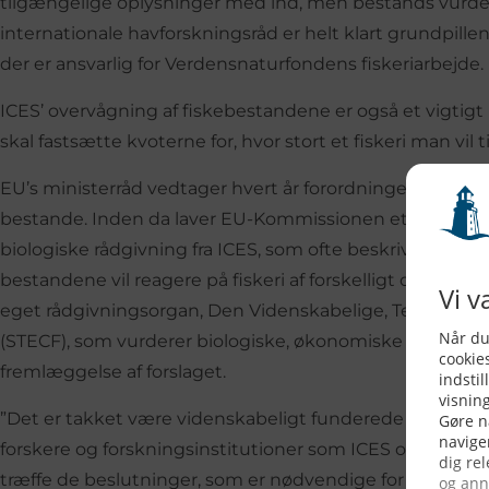
tilgængelige oplysninger med ind, men bestands vurder
internationale havforskningsråd er helt klart grundpillen
der er ansvarlig for Verdensnaturfondens fiskeriarbejde.
ICES’ overvågning af fiskebestandene er også et vigtigt 
skal fastsætte kvoterne for, hvor stort et fiskeri man vil till
EU’s ministerråd vedtager hvert år forordninger for fis
bestande. Inden da laver EU-Kommissionen et forslag b
biologiske rådgivning fra ICES, som ofte beskriver en ræ
bestandene vil reagere på fiskeri af forskelligt omfang
eget rådgivningsorgan, Den Videnskabelige, Tekniske o
(STECF), som vurderer biologiske, økonomiske og social
fremlæggelse af forslaget.
”Det er takket være videnskabeligt funderede bestands 
forskere og forskningsinstitutioner som ICES og STECF, at
træffe de beslutninger, som er nødvendige for at sikre, 