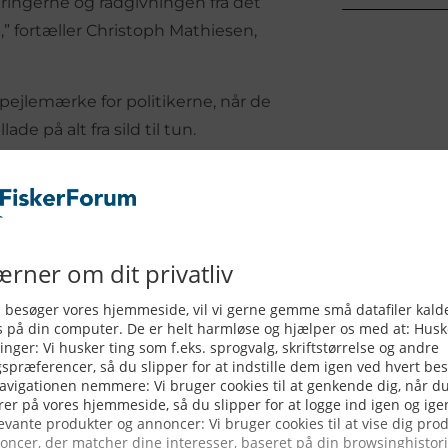
ingerne og rådgivningen fra det
,” fortæller Christoph Mathiesen,
pejlemærke for politikerne, når de
ade på alt fra sild til tun.
kerimuligheder for mere end 200
aseret på blandt andet den
kke scenarier for, hvordan
. EU-Kommissionen har desuden sit
g Økonomiske Komité for Fiskeri
e aspekter forud for den endelige
vurderinger og data leveret af
 det er muligt for os politikere at
at fiskeressourcerne udnyttes