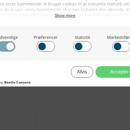
fastslår EU’s fiskerikommissær,