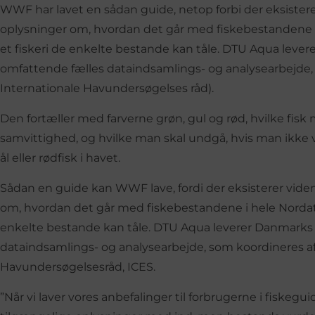
WWF har lavet en sådan guide, netop forbi der eksister
oplysninger om, hvordan det går med fiskebestandene i 
et fiskeri de enkelte bestande kan tåle. DTU Aqua lever
omfattende fælles dataindsamlings- og analysearbejde,
Internationale Havundersøgelses råd).
Den fortæller med farverne grøn, gul og rød, hvilke fis
samvittighed, og hvilke man skal undgå, hvis man ikke vi
ål eller rødfisk i havet.
Sådan en guide kan WWF lave, fordi der eksisterer vid
om, hvordan det går med fiskebestandene i hele Nordatla
enkelte bestande kan tåle. DTU Aqua leverer Danmarks b
dataindsamlings- og analysearbejde, som koordineres af
Havundersøgelsesråd, ICES.
”Når vi laver vores anbefalinger til forbrugerne i fiskeguid