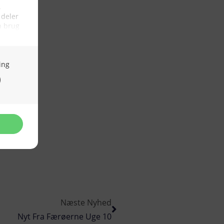
Næste Nyhed
Nyt Fra Færøerne Uge 10