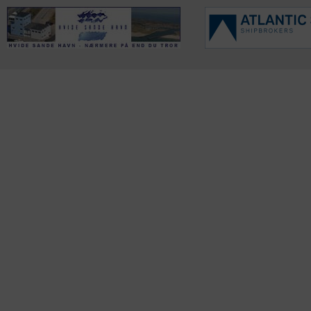
KONTAKTINFO
NYHEDER
S
Seneste Nyheder
Fa
+45 60 22 09 46
Nordiske Nyheder
Kø
info@fiskerforum.dk
Nybygninger
H
Nyhedsservice
Ol
Otto Pedersvej 1
Tip en Nyhed
Fi
6960 Hvide Sande
News in English
Fa
Danmark
Me
ANDRE PROJEKTER
Oplevelsesgaver
DK Fisker
OSB plader