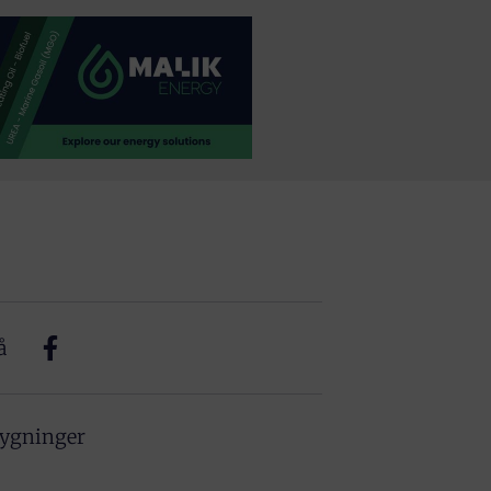
å
bygninger