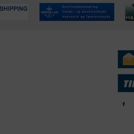
ERVICE
NYHEDSARKIV
NYHE
rtøjer - Skibsdatabase
2026
b & Salg
2025
yrebørs
2024
iepriser
2023
skepriser
2022
kta om Fisk
2022
dieinformation
2021
2020
2019
2018