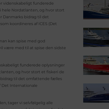
er videnskabeligt funderede
hele Nordatlanten, og hvor stort
er Danmarks bidrag til det
 som koordineres af ICES (Det
k man kan spise med god
l være med til at spise den sidste
enskabeligt funderede oplysninger
nten, og hvor stort et fiskeri de
idrag til det omfattende fælles
 Det Internationale
en, tager vi selvfølgelig alle