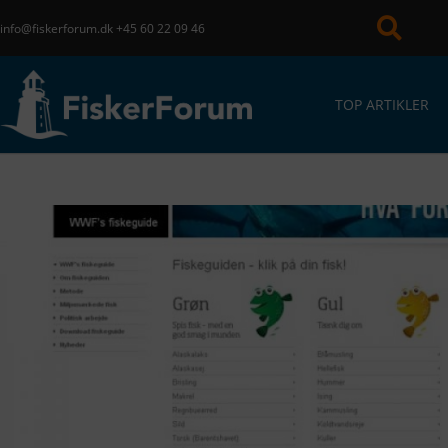
info@fiskerforum.dk
+45 60 22 09 46
TOP ARTIKLER