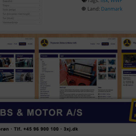
Tags:
fisk
,
WWF
Land:
Danmark