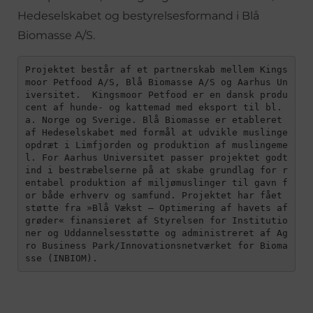
Hedeselskabet og bestyrelsesformand i Blå
Biomasse A/S.
Projektet består af et partnerskab mellem Kings
moor Petfood A/S, Blå Biomasse A/S og Aarhus Un
iversitet.  Kingsmoor Petfood er en dansk produ
cent af hunde- og kattemad med eksport til bl.
a. Norge og Sverige. Blå Biomasse er etableret 
af Hedeselskabet med formål at udvikle muslinge
opdræt i Limfjorden og produktion af muslingeme
l. For Aarhus Universitet passer projektet godt 
ind i bestræbelserne på at skabe grundlag for r
entabel produktion af miljømuslinger til gavn f
or både erhverv og samfund. Projektet har fået 
støtte fra »Blå Vækst – Optimering af havets af
grøder« finansieret af Styrelsen for Institutio
ner og Uddannelsesstøtte og administreret af Ag
ro Business Park/Innovationsnetværket for Bioma
sse (INBIOM).  