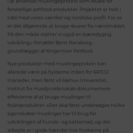
i at anvende muslingeprotein som råvare for
forskellige petfood produkter. Projektet er helt i
tråd med vores værdier og nordiske profil. For os
er det afgørende at bruge råvarer fra nærområdet.
På den måde støtter vi også en bæredygtig
udvikling,« fortæller Bent Ransborg,
grundlægger af Kingsmoor Petfood.
Nye produkter med muslingeprotein kan
allerede være på hylderne inden for 6R11;12
måneder, men først vil Aarhus Universitet,
Institut for Husdyrvidenskab dokumentere
effekterne af at bruge muslinger til
foderprodukter. »Det skal først undersøges hvilke
egenskaber muslinger har til brug for
udviklingen af hunde- og kattemad, og det
arbejde er i gode hænder hos forskerne på