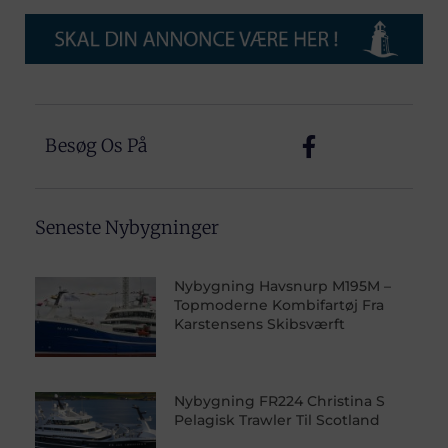
Besøg Os På
Seneste Nybygninger
Nybygning Havsnurp M195M –
Topmoderne Kombifartøj Fra
Karstensens Skibsværft
Nybygning FR224 Christina S
Pelagisk Trawler Til Scotland