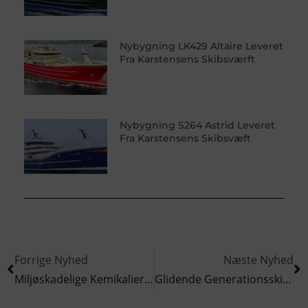
Nybygning LK429 Altaire Leveret
Fra Karstensens Skibsværft
Nybygning S264 Astrid Leveret
Fra Karstensens Skibsvæft
Forrige Nyhed
Næste Nyhed
Miljøskadelige Kemikalier Udledt Fra Mærsk Til Nordsøen
Glidende Generationsskifte For L654 »Pia Glanz«