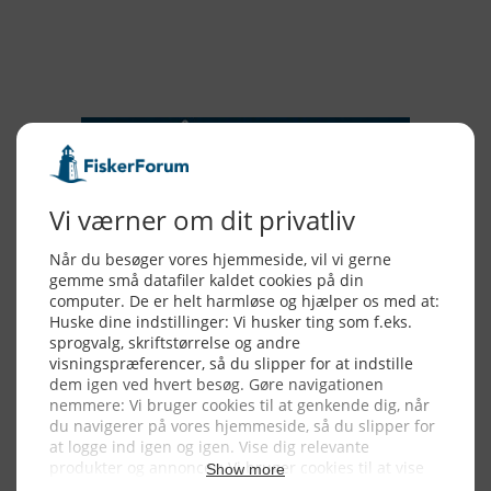
2015
NYHEDSSERVICE
Alle billeder, tekster og data på FiskerForum er beskyttet af dansk
lov om ophavsret. Alle rettigheder tilhører eller varetages af