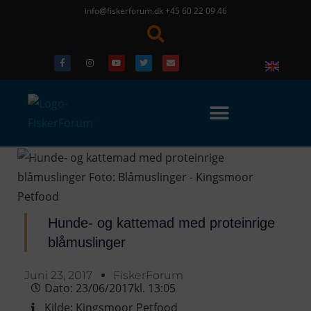
info@fiskerforum.dk
+45 60 22 09 46
Hunde- og kattemad med proteinrige
blåmuslinger
Juni 23, 2017
FiskerForum
Dato:
23/06/2017
kl.
13:05
Kilde:
Kingsmoor Petfood