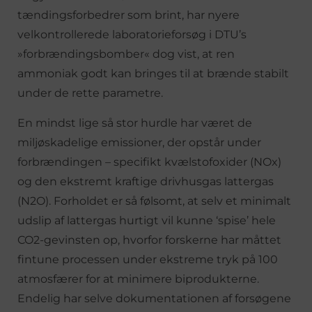
tændingsforbedrer som brint, har nyere
velkontrollerede laboratorieforsøg i DTU’s
»forbrændingsbomber« dog vist, at ren
ammoniak godt kan bringes til at brænde stabilt
under de rette parametre.
En mindst lige så stor hurdle har været de
miljøskadelige emissioner, der opstår under
forbrændingen – specifikt kvælstofoxider (NOx)
og den ekstremt kraftige drivhusgas lattergas
(N2O). Forholdet er så følsomt, at selv et minimalt
udslip af lattergas hurtigt vil kunne ‘spise’ hele
CO2-gevinsten op, hvorfor forskerne har måttet
fintune processen under ekstreme tryk på 100
atmosfærer for at minimere biprodukterne.
Endelig har selve dokumentationen af forsøgene