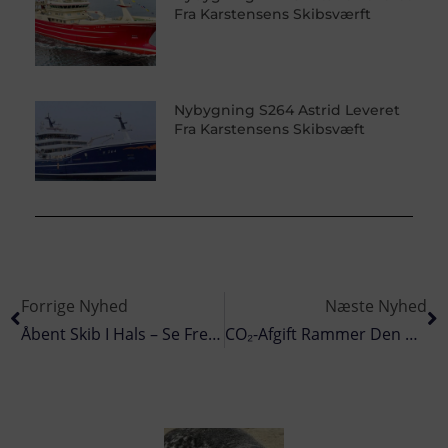
Fra Karstensens Skibsværft
Nybygning S264 Astrid Leveret
Fra Karstensens Skibsvæft
Forrige Nyhed
Næste Nyhed
Åbent Skib I Hals – Se Fremtidens Teknologi Med Automatiserede Processer Ombord På En Hummertrawler
CO₂-Afgift Rammer Den Blå Værdikæde – Fiskemels-Producenter Fanget I Unfair Konkurrence