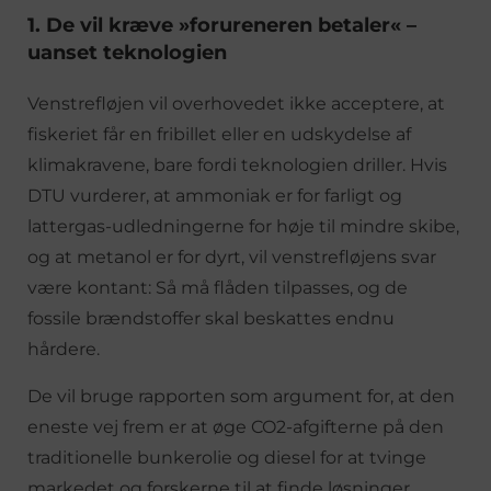
1. De vil kræve »forureneren betaler« –
uanset teknologien
Venstrefløjen vil overhovedet ikke acceptere, at
fiskeriet får en fribillet eller en udskydelse af
klimakravene, bare fordi teknologien driller. Hvis
DTU vurderer, at ammoniak er for farligt og
lattergas-udledningerne for høje til mindre skibe,
og at metanol er for dyrt, vil venstrefløjens svar
være kontant: Så må flåden tilpasses, og de
fossile brændstoffer skal beskattes endnu
hårdere.
De vil bruge rapporten som argument for, at den
eneste vej frem er at øge CO2-afgifterne på den
traditionelle bunkerolie og diesel for at tvinge
markedet og forskerne til at finde løsninger