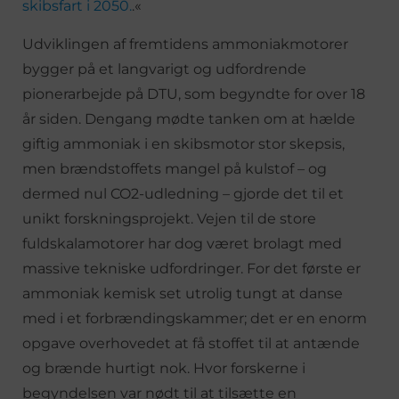
skibsfart i 2050.
.«
Udviklingen af fremtidens ammoniakmotorer
bygger på et langvarigt og udfordrende
pionerarbejde på DTU, som begyndte for over 18
år siden. Dengang mødte tanken om at hælde
giftig ammoniak i en skibsmotor stor skepsis,
men brændstoffets mangel på kulstof – og
dermed nul CO2-udledning – gjorde det til et
unikt forskningsprojekt. Vejen til de store
fuldskalamotorer har dog været brolagt med
massive tekniske udfordringer. For det første er
ammoniak kemisk set utrolig tungt at danse
med i et forbrændingskammer; det er en enorm
opgave overhovedet at få stoffet til at antænde
og brænde hurtigt nok. Hvor forskerne i
begyndelsen var nødt til at tilsætte en