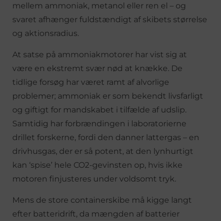
mellem ammoniak, metanol eller ren el – og
svaret afhænger fuldstændigt af skibets størrelse
og aktionsradius.
At satse på ammoniakmotorer har vist sig at
være en ekstremt svær nød at knække. De
tidlige forsøg har været ramt af alvorlige
problemer; ammoniak er som bekendt livsfarligt
og giftigt for mandskabet i tilfælde af udslip.
Samtidig har forbrændingen i laboratorierne
drillet forskerne, fordi den danner lattergas – en
drivhusgas, der er så potent, at den lynhurtigt
kan ‘spise’ hele CO2-gevinsten op, hvis ikke
motoren finjusteres under voldsomt tryk.
Mens de store containerskibe må kigge langt
efter batteridrift, da mængden af batterier