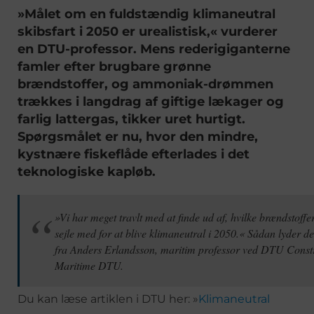
»Målet om en fuldstændig klimaneutral
skibsfart i 2050 er urealistisk,« vurderer
en DTU-professor. Mens rederigiganterne
famler efter brugbare grønne
brændstoffer, og ammoniak-drømmen
trækkes i langdrag af giftige lækager og
farlig lattergas, tikker uret hurtigt.
Spørgsmålet er nu, hvor den mindre,
kystnære fiskeflåde efterlades i det
teknologiske kapløb.
»Vi har meget travlt med at finde ud af, hvilke brændstoffer
sejle med for at blive klimaneutral i 2050.« Sådan lyder d
fra Anders Erlandsson, maritim professor ved DTU Constru
Maritime DTU.
Du kan læse artiklen i DTU her: »
Klimaneutral