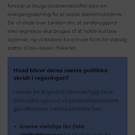
foreslår at bruge biobrændstoffer som en
overgangsløsning for at redde dieselmotorerne.
De vil stejle over tanken om, at landbrugsjord
eller regnskov skal bruges til at holde kuttere
sejlende, og vil blokere for enhver form for statslig
støtte til bio-diesel i fiskeriet.
Hvad bliver deres næste politiske
skridt i regeringen?
I stedet for at lytte til fiskernes frygt for at
blive sejlet agterud, vil venstrefløjspartierne
gå i offensiven med to konkrete krav:
Grønne statslige lån (ikke
afgiftsfritagelse):
De vil afvise enhver