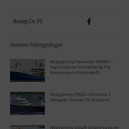
Besøg Os På
Seneste Nybygninger
Nybygning Havsnurp M195M –
Topmoderne Kombifartøj Fra
Karstensens Skibsværft
Nybygning FR224 Christina S
Pelagisk Trawler Til Scotland
Nybygning LK429 Altaire Leveret