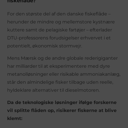
fiskeflåde?
For den største del af den danske fiskeflåde –
herunder de mindre og mellemstore kystnære
kuttere samt de pelagiske fartøjer – efterlader
DTU-professorens forudsigelser erhvervet i et
potentielt, økonomisk stormvejr.
Mens Mærsk og de andre globale rederigiganter
har milliarder til at eksperimentere med dyre
metanolløsninger eller risikable ammoniakanlæg,
står den almindelige fisker tilbage uden reelle,
hyldeklare alternativer til dieselmotoren.
Da de teknologiske løsninger ifølge forskerne
vil splitte flåden op, risikerer fiskerne at blive
klemt: