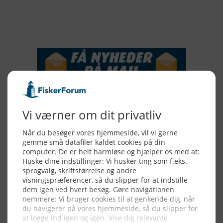
NYHEDSSERVICE
Alle billeder, tekster og data på FiskerForum er beskyttet af dansk