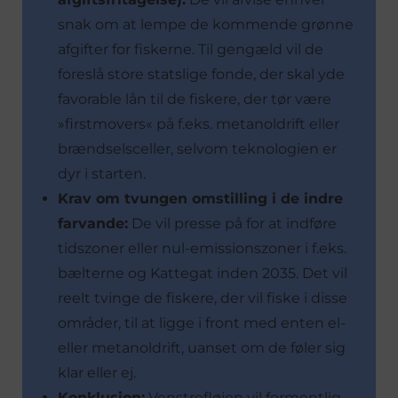
snak om at lempe de kommende grønne
afgifter for fiskerne. Til gengæld vil de
foreslå store statslige fonde, der skal yde
favorable lån til de fiskere, der tør være
»firstmovers« på f.eks. metanoldrift eller
brændselsceller, selvom teknologien er
dyr i starten.
Krav om tvungen omstilling i de indre
farvande:
De vil presse på for at indføre
tidszoner eller nul-emissionszoner i f.eks.
bælterne og Kattegat inden 2035. Det vil
reelt tvinge de fiskere, der vil fiske i disse
områder, til at ligge i front med enten el-
eller metanoldrift, uanset om de føler sig
klar eller ej.
Konklusion:
Venstrefløjen vil formentlig