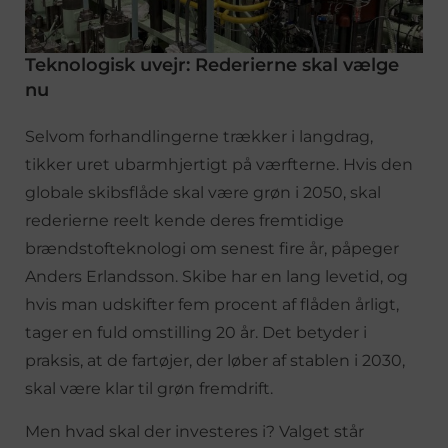
Teknologisk uvejr: Rederierne skal vælge
nu
Selvom forhandlingerne trækker i langdrag,
tikker uret ubarmhjertigt på værfterne. Hvis den
globale skibsflåde skal være grøn i 2050, skal
rederierne reelt kende deres fremtidige
brændstofteknologi om senest fire år, påpeger
Anders Erlandsson. Skibe har en lang levetid, og
hvis man udskifter fem procent af flåden årligt,
tager en fuld omstilling 20 år. Det betyder i
praksis, at de fartøjer, der løber af stablen i 2030,
skal være klar til grøn fremdrift.
Men hvad skal der investeres i? Valget står