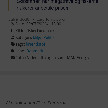
Skibsfarten har megatravlt og fiskerne
risikerer at betale prisen
Juli 9, 2026
Lars Tornsberg
Dato:
09/07/2026
kl.
13:00
Kilde:
FiskerForum.dk
Kategori:
Miljø
,
Politik
Tags:
brændstof
Land:
Danmark
Foto / Video:
dtu og fb samt MAN Energy
Af redaktionen FiskerForum.dk