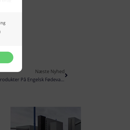
Næste Nyhed
Royal Greenland Lancerer Nye Innovative Produkter På Engelsk Fødevaremesse