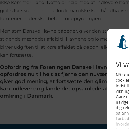
ikke kommer i land. Dette princip med at indlevere herrel
gratis for skibene, netop fordi man ikke kan håndhæve d
forureneren der skal betale for oprydningen.
Men som Danske Havne påpeger, giver den stigende for
stigende mængder affald til Havnene og jo mere affald, f
bliver udgiften til at køre affaldet på deponi eller forbr
kan fortsætte.
Opfordring fra Foreningen Danske Havne, fjern 
opfordres nu til helt at fjerne den nuværende afg
giver god mening, at fortsætte den glimrende or
kan indlevere og lande det opsamlede affald fra 
omkring i Danmark.