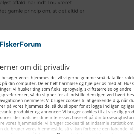
øst affald, har indtil nu været
et gamle princip om, at det altid er
urening med plastikaffald også
iskerne tager med ind, jo større
ænding. Det er en udvikling der ikke
afgiften Skatteministeren
ift på affaldet fra havet. Det
dning med at fiskerne gratis
havet, til Havnene rundt