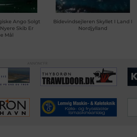
giske Ango Solgt
Bidevindsejleren Skyllet I Land I
 Nyere Skib Er
Nordjylland
e Mål
ANNONCER