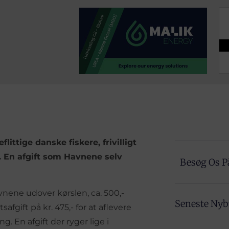
ittige danske fiskere, frivilligt
. En afgift som Havnene selv
Besøg Os P
vnene udover kørslen, ca. 500,-
Seneste Ny
fgift på kr. 475,- for at aflevere
ng. En afgift der ryger lige i