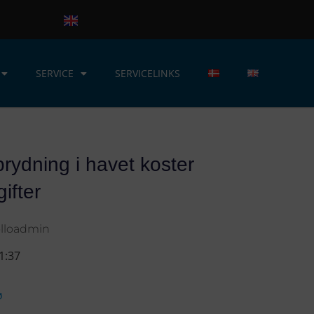
SERVICE
SERVICELINKS
rydning i havet koster
gifter
lloadmin
1:37
ø