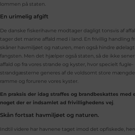
lommen på staten.
En urimelig afgift
De danske fiskerihavne modtager dagligt tonsvis af affal
tager det marine affald med i land. En frivillig handling f
skåner havmiljøet og naturen, men også hindre ødelagt
fangsten. Men det hjælper også staten, så de ikke sen
affald op fra vores strande og kyster, hvor specielt fugle-
strandgæsterne generes af de voldsomt store mængder plas
ramme og forurene vores kyster.
En praksis der idag straffes og brandbeskattes med e
noget der er indsamlet ad frivillighedens vej
.
Skån fortsat havmiljøet og naturen.
Indtil videre har havnene taget imod det opfiskede, herrel