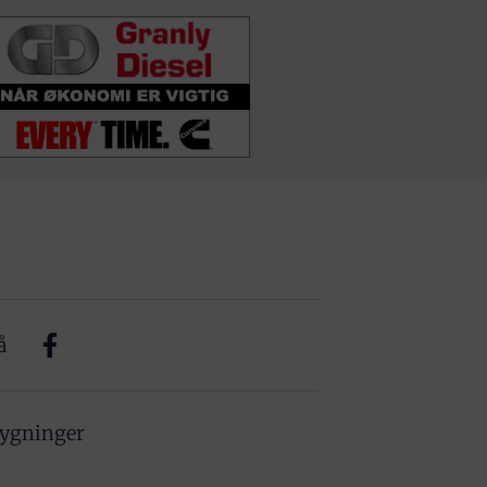
å
bygninger