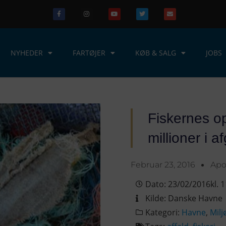
NYHEDER
FARTØJER
KØB & SALG
JOBS
Fiskernes op
millioner i af
Februar 23, 2016
Apo
Dato:
23/02/2016
kl.
1
Kilde:
Danske Havne
Kategori:
Havne
,
Milj