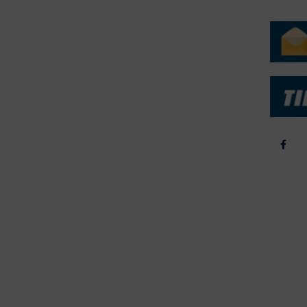
ERVICE
NYHEDSARKIV
NYHE
rtøjer - Skibsdatabase
2026
b & Salg
2025
yrebørs
2024
iepriser
2023
skepriser
2022
kta om Fisk
2022
dieinformation
2021
2020
2019
2018
2017
2016
2015