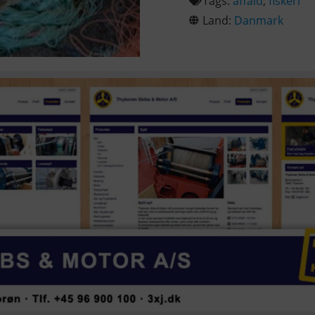
Tags:
affald
,
fiskeri
Land:
Danmark