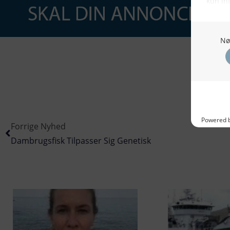
Forrige Nyhed
Dambrugsfisk Tilpasser Sig Genetisk