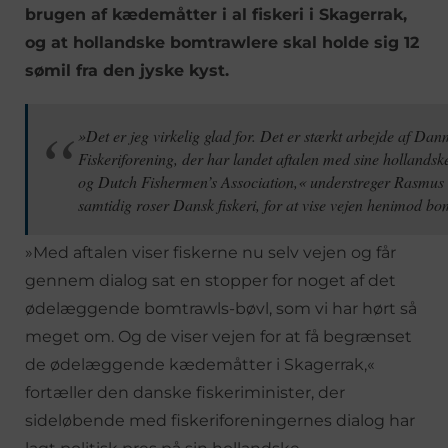
brugen af kædemåtter i al fiskeri i Skagerrak,
og at hollandske bomtrawlere skal holde sig 12
sømil fra den jyske kyst.
»Det er jeg virkelig glad for. Det er stærkt arbejde af Da
Fiskeriforening, der har landet aftalen med sine hollandsk
og Dutch Fishermen’s Association,« understreger Rasmus 
samtidig roser Dansk fiskeri, for at vise vejen henimod b
»Med aftalen viser fiskerne nu selv vejen og får
gennem dialog sat en stopper for noget af det
ødelæggende bomtrawls-bøvl, som vi har hørt så
meget om. Og de viser vejen for at få begrænset
de ødelæggende kædemåtter i Skagerrak,«
fortæller den danske fiskeriminister, der
sideløbende med fiskeriforeningernes dialog har