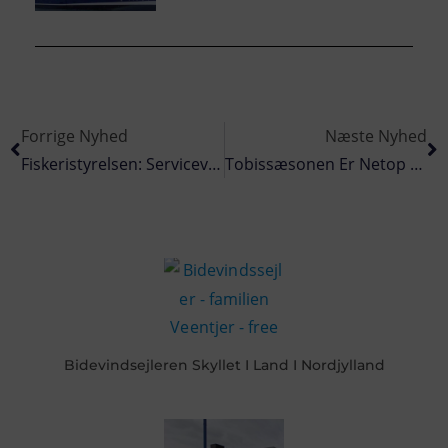
Forrige Nyhed
Næste Nyhed
Fiskeristyrelsen: Servicevindue Lukker Midlertidigt Onsdag Den 7. April 2021
Tobissæsonen Er Netop Forestående – Er I Sikkerhedsmæssigt Klar Til Fiskeriet
Bidevindsejleren Skyllet I Land I Nordjylland