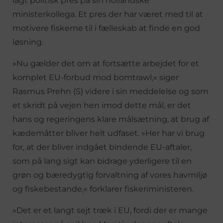
lagt politisk pres på sin hollandske
ministerkollega. Et pres der har været med til at
motivere fiskerne til i fælleskab at finde en god
løsning.
»Nu gælder det om at fortsætte arbejdet for et
komplet EU-forbud mod bomtrawl,« siger
Rasmus Prehn (S) videre i sin meddelelse og som
et skridt på vejen hen imod dette mål, er det
hans og regeringens klare målsætning, at brug af
kædemåtter bliver helt udfaset. »Her har vi brug
for, at der bliver indgået bindende EU-aftaler,
som på lang sigt kan bidrage yderligere til en
grøn og bæredygtig forvaltning af vores havmiljø
og fiskebestande,« forklarer fiskeriministeren.
»Det er et langt sejt træk i EU, fordi der er mange