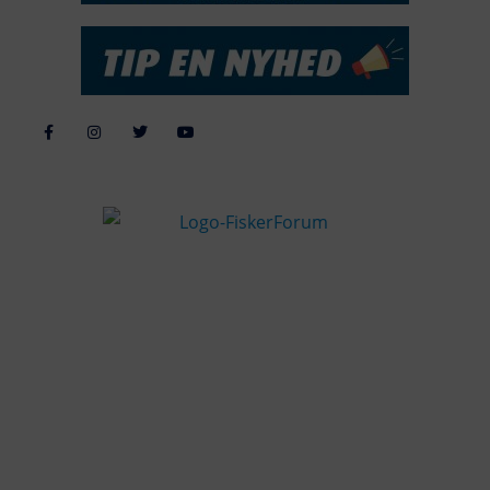
Alle billeder, tekster og data på FiskerForum er beskyttet af dansk
lov om ophavsret. Alle rettigheder tilhører eller varetages af
FiskerForum.dk på vegne af de tilknyttede fotografer. Det er ikke
tilladt at kopiere eller bruge tekster, data eller billeder fra
FiskerForum uden tilladelse. © 20026 -
Webdesign by
ApolloMedia
Handelsbetingelser
Cookie & Privatlivspolitik