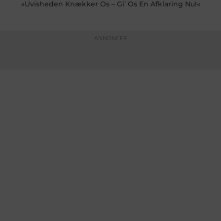
»Uvisheden Knækker Os – Gi’ Os En Afklaring Nu!«
ANNONCER
KONTAKTINFO
+45 60 22 09 46
info@fiskerforum.dk
Otto Pedersvej 1
6960 Hvide Sande
Danmark
NYHEDER
SERVICE