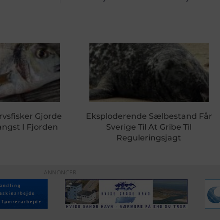
rvsfisker Gjorde
Eksploderende Sælbestand Får
ngst I Fjorden
Sverige Til At Gribe Til
Reguleringsjagt
ANNONCER