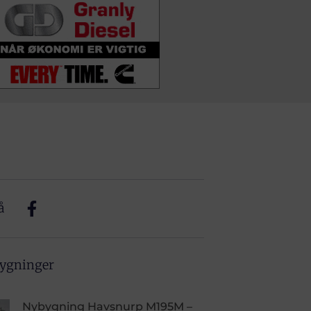
å
bygninger
Nybygning Havsnurp M195M –