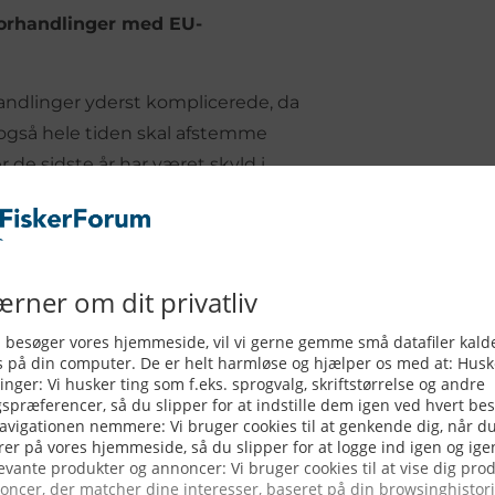
forhandlinger med EU-
andlinger yderst komplicerede, da
også hele tiden skal afstemme
de sidste år har været skyld i
ed megen ventetid for de fleste.
rale forhandlinger, er hvor store
´s landingspligt fra 1. januar 2018.
der ligges til grund.
 Danmarks Fiskeriforening og andre
kal slås for danske fiskerieres
, der sidste år beløb sig til kroner
de er danmark så absolut den