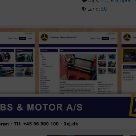
Tags:
EU
,
fiskeripoliti
Land:
EU