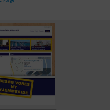
k
,
Norge