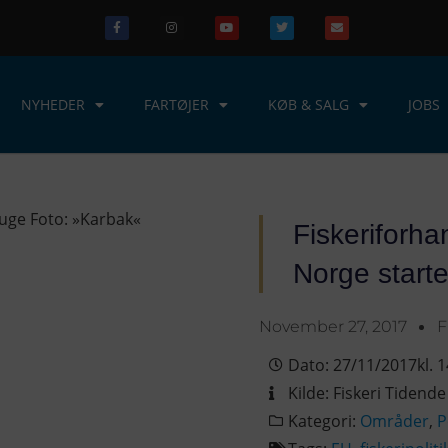
NYHEDER
FARTØJER
KØB & SALG
JOBS
Fiskeriforh
Norge starte
November 27, 2017
F
Dato:
27/11/2017
kl.
1
Kilde:
Fiskeri Tidende
Kategori:
Områder
,
P