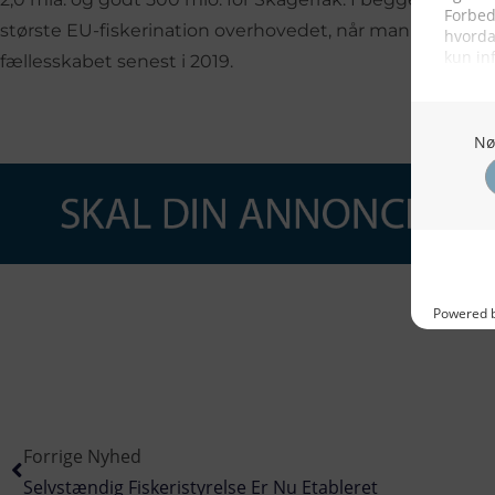
største EU-fiskerination overhovedet, når man fratager b
fællesskabet senest i 2019.
Forrige Nyhed
Selvstændig Fiskeristyrelse Er Nu Etableret