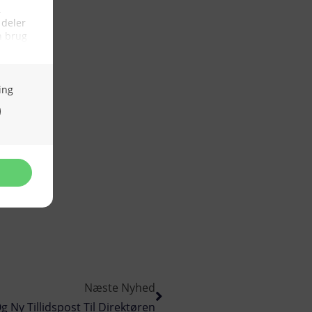
Næste Nyhed
g Ny Tillidspost Til Direktøren