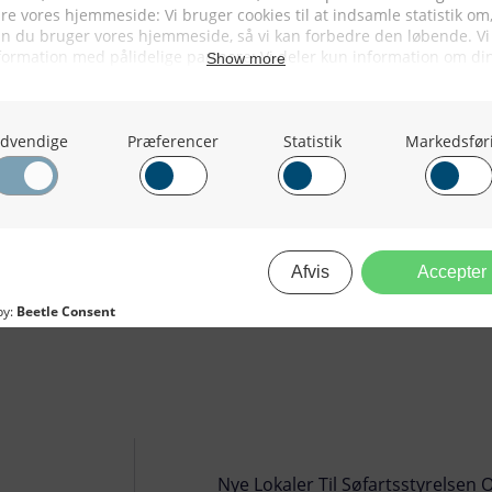
riterne i Nordsøen, som forlader
Nye Lokaler Til Søfartsstyrelsen O