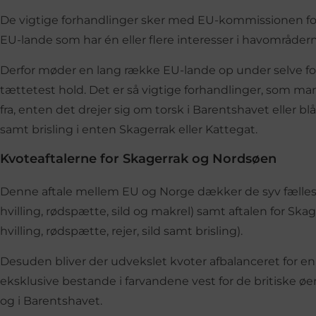
De vigtige forhandlinger sker med EU-kommissionen fo
EU-lande som har én eller flere interesser i havområdern
Derfor møder en lang række EU-lande op under selve fo
tættetest hold. Det er så vigtige forhandlinger, som m
fra, enten det drejer sig om torsk i Barentshavet eller blå
samt brisling i enten Skagerrak eller Kattegat.
Kvoteaftalerne for Skagerrak og Nordsøen
Denne aftale mellem EU og Norge dækker de syv fælles b
hvilling, rødspætte, sild og makrel) samt aftalen for Skag
hvilling, rødspætte, rejer, sild samt brisling).
Desuden bliver der udvekslet kvoter afbalanceret for en 
eksklusive bestande i farvandene vest for de britiske ø
og i Barentshavet.