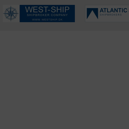
KONTAKTINFO
NYHEDER
S
Seneste Nyheder
Fa
+45 60 22 09 46
Nordiske Nyheder
Kø
info@fiskerforum.dk
Nybygninger
H
Nyhedsservice
Ol
Otto Pedersvej 1
Tip en Nyhed
Fi
6960 Hvide Sande
News in English
Fa
Danmark
Me
ANDRE PROJEKTER
Oplevelsesgaver
DK Fisker