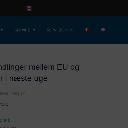
SERVICE
SERVICELINKS
andlinger mellem EU og
r i næste uge
iskerForum
4:20
olitik