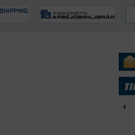
ERVICE
NYHEDSARKIV
NYHE
rtøjer - Skibsdatabase
2026
b & Salg
2025
yrebørs
2024
iepriser
2023
skepriser
2022
kta om Fisk
2022
dieinformation
2021
2020
2019
2018