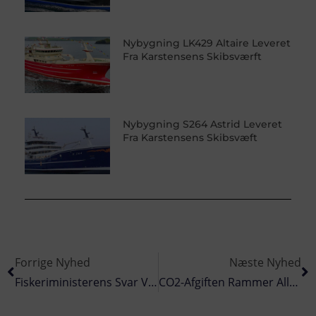
Nybygning LK429 Altaire Leveret
Fra Karstensens Skibsværft
Nybygning S264 Astrid Leveret
Fra Karstensens Skibsvæft
Forrige Nyhed
Næste Nyhed
Fiskeriministerens Svar Vedr. Kritik Af Tilsyn I Limfjorden
CO2-Afgiften Rammer Alle Fiskere – Ikke Kun Trawlerne!