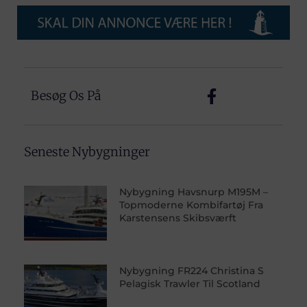
Besøg Os På
Seneste Nybygninger
Nybygning Havsnurp M195M –
Topmoderne Kombifartøj Fra
Karstensens Skibsværft
Nybygning FR224 Christina S
Pelagisk Trawler Til Scotland