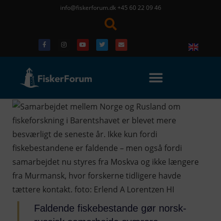
info@fiskerforum.dk
+45 60 22 09 46
Faldende fiskebestande gør norsk-