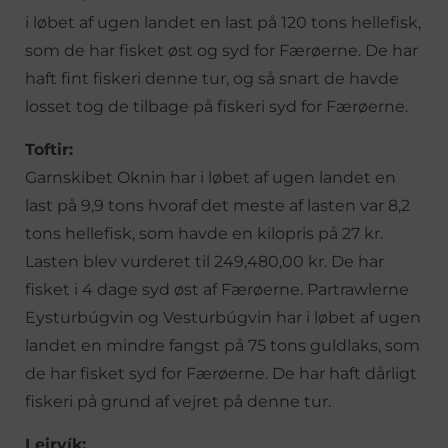
i løbet af ugen landet en last på 120 tons hellefisk,
som de har fisket øst og syd for Færøerne. De har
haft fint fiskeri denne tur, og så snart de havde
losset tog de tilbage på fiskeri syd for Færøerne.
Toftir:
Garnskibet Oknin har i løbet af ugen landet en
last på 9,9 tons hvoraf det meste af lasten var 8,2
tons hellefisk, som havde en kilopris på 27 kr.
Lasten blev vurderet til 249,480,00 kr. De har
fisket i 4 dage syd øst af Færøerne. Partrawlerne
Eysturbúgvin og Vesturbúgvin har i løbet af ugen
landet en mindre fangst på 75 tons guldlaks, som
de har fisket syd for Færøerne. De har haft dårligt
fiskeri på grund af vejret på denne tur.
Leirvík: