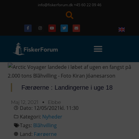
info@fiskerforum.dk
+45 60 22 09 46
Færøerne : Landingerne i uge 18
Maj 12, 2021
Ebbe
Dato:
12/05/2021
kl.
11:30
Kategori:
Nyheder
Tags:
Blåhvilling
Land:
Færøerne