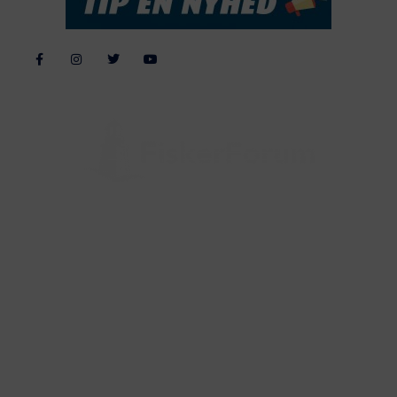
Alle billeder, tekster og data på FiskerForum er beskyttet af dansk
lov om ophavsret. Alle rettigheder tilhører eller varetages af
FiskerForum.dk på vegne af de tilknyttede fotografer. Det er ikke
tilladt at kopiere eller bruge tekster, data eller billeder fra
FiskerForum uden tilladelse. © 20026 -
Webdesign by
ApolloMedia
Handelsbetingelser
Cookie & Privatlivspolitik