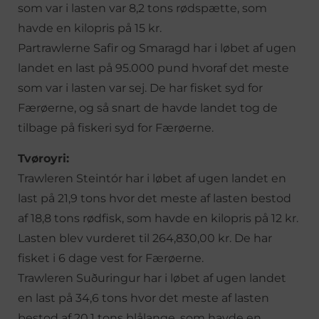
som var i lasten var 8,2 tons rødspætte, som
havde en kilopris på 15 kr.
Partrawlerne Safir og Smaragd har i løbet af ugen
landet en last på 95.000 pund hvoraf det meste
som var i lasten var sej. De har fisket syd for
Færøerne, og så snart de havde landet tog de
tilbage på fiskeri syd for Færøerne.
Tvøroyri:
Trawleren Steintór har i løbet af ugen landet en
last på 21,9 tons hvor det meste af lasten bestod
af 18,8 tons rødfisk, som havde en kilopris på 12 kr.
Lasten blev vurderet til 264,830,00 kr. De har
fisket i 6 dage vest for Færøerne.
Trawleren Suðuringur har i løbet af ugen landet
en last på 34,6 tons hvor det meste af lasten
bestod af 20,1 tons blålange, som havde en