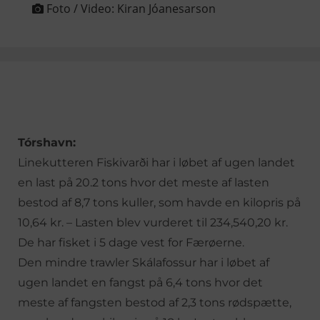
Foto / Video:
Kiran Jóanesarson
Tórshavn:
Linekutteren Fiskivarði har i løbet af ugen landet
en last på 20.2 tons hvor det meste af lasten
bestod af 8,7 tons kuller, som havde en kilopris på
10,64 kr. – Lasten blev vurderet til 234,540,20 kr.
De har fisket i 5 dage vest for Færøerne.
Den mindre trawler Skálafossur har i løbet af
ugen landet en fangst på 6,4 tons hvor det
meste af fangsten bestod af 2,3 tons rødspætte,