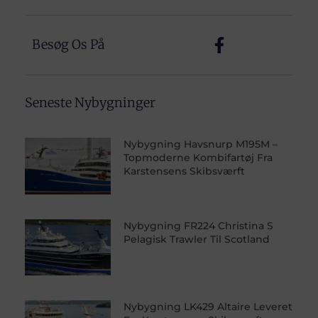
Besøg Os På
Seneste Nybygninger
Nybygning Havsnurp M195M –
Topmoderne Kombifartøj Fra
Karstensens Skibsværft
Nybygning FR224 Christina S
Pelagisk Trawler Til Scotland
Nybygning LK429 Altaire Leveret