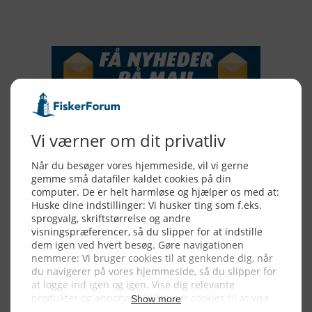
NYHEDSSERVICE
Alle billeder, tekster og data på FiskerForum er beskyttet af dansk
lov om ophavsret. Alle rettigheder tilhører eller varetages af