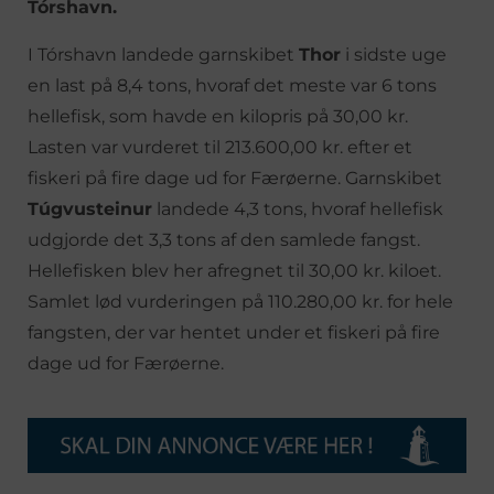
Tórshavn.
I Tórshavn landede garnskibet
Thor
i sidste uge
en last på 8,4 tons, hvoraf det meste var 6 tons
hellefisk, som havde en kilopris på 30,00 kr.
Lasten var vurderet til 213.600,00 kr. efter et
fiskeri på fire dage ud for Færøerne. Garnskibet
Túgvusteinur
landede 4,3 tons, hvoraf hellefisk
udgjorde det 3,3 tons af den samlede fangst.
Hellefisken blev her afregnet til 30,00 kr. kiloet.
Samlet lød vurderingen på 110.280,00 kr. for hele
fangsten, der var hentet under et fiskeri på fire
dage ud for Færøerne.