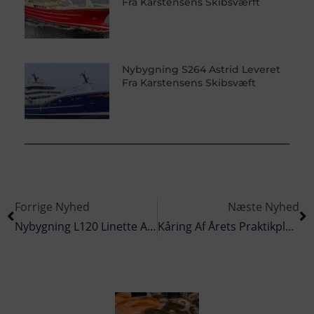
Fra Karstensens Skibsværft
Nybygning S264 Astrid Leveret
Fra Karstensens Skibsvæft
Forrige Nyhed
Næste Nyhed
Nybygning L120 Linette Afleveret Til Ejerne I Thyborøn
Kåring Af Årets Praktikplads I Fiskeriet 2021