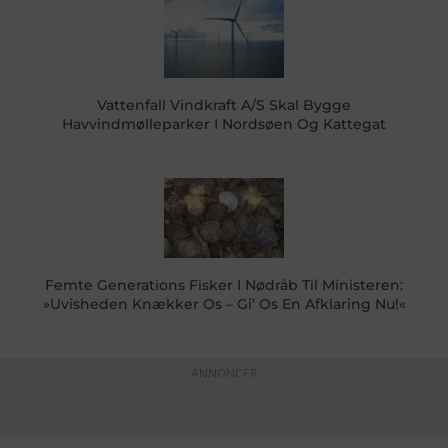
Vattenfall Vindkraft A/S Skal Bygge
Havvindmølleparker I Nordsøen Og Kattegat
Femte Generations Fisker I Nødråb Til Ministeren:
»Uvisheden Knækker Os – Gi’ Os En Afklaring Nu!«
ANNONCER