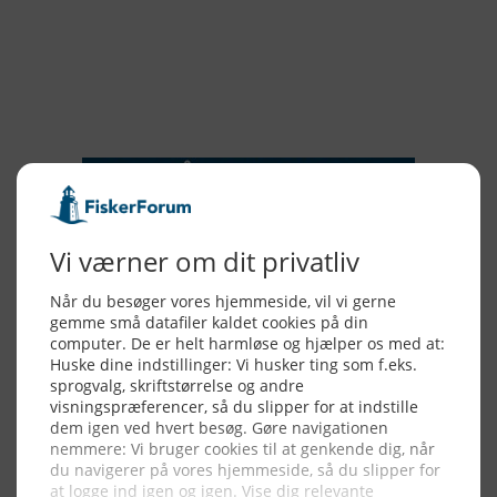
2016
2015
NYHEDSSERVICE
Alle billeder, tekster og data på FiskerForum er beskyttet af dansk