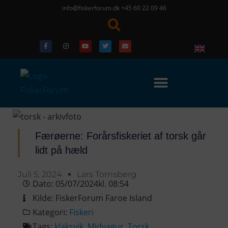
info@fiskerforum.dk
+45 60 22 09 46
Færøerne: Forårsfiskeriet af torsk går
lidt på hæld
Juli 5, 2024
Lars Tornsberg
Dato:
05/07/2024
kl.
08:54
Kilde:
FiskerForum Faroe Island
Kategori:
Fiskeri
Tags:
klaksvik
,
Midvagur
,
Torsk