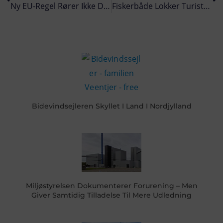
Ny EU-Regel Rører Ikke De Danske Fiskere – De Arbejder Stadig Uden Ur
Fiskerbåde Lokker Turister Til Kystbyerne
Bidevindsejleren Skyllet I Land I Nordjylland
Miljøstyrelsen Dokumenterer Forurening – Men
Giver Samtidig Tilladelse Til Mere Udledning