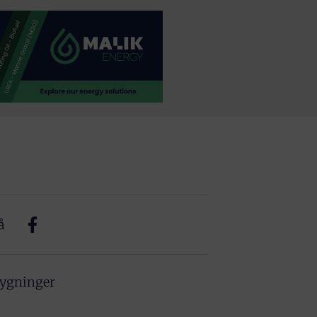
å
bygninger