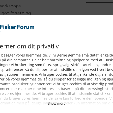
 workshops
n god forretning
r
yv fiskere fra Bornholmske havne,
eresse, så afholdes der
by den 4. september fra klokken 17