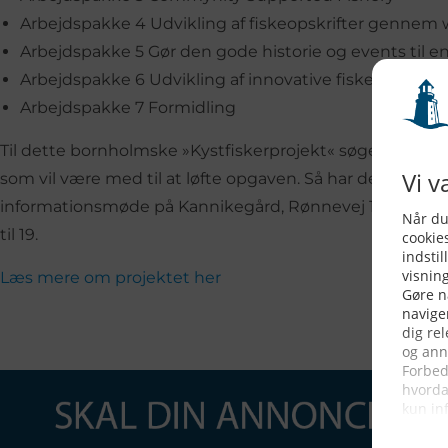
Arbejdspakke 4 Udvikling af fiskeopskrifter gennem
Arbejdspakke 5 Gør den gode historie og events til e
Arbejdspakke 6 Udvikling af innovative fiskeprodukte
Arbejdspakke 7 Formidling
Til dette bornholmske »Kystfiskerprojekt« søges optil s
som vil være med til at løfte opgaven. Så har det din int
informationsmøde på Kannikegård, Rønnevej 1 i Aakirke
til 19.
Læs mere om projektet her