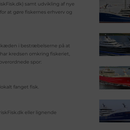
riskFisk.dk) samt udvikling af nye
or at gøre fiskernes erhverv og
dikæden i bestræbelserne på at
har kredsen omkring fiskeriet,
o overordnede spor:
okalt fanget fisk.
riskFisk.dk eller lignende