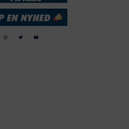
Webdesign by
ApolloMedia