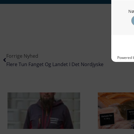
Forrige Nyhed
Flere Tun Fanget Og Landet I Det Nordjyske