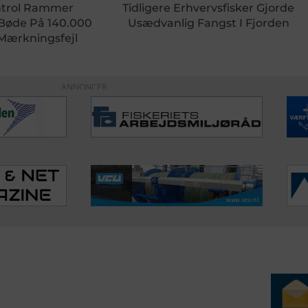
ntrol Rammer
Tidligere Erhvervsfisker Gjorde
 Bøde På 140.000
Usædvanlig Fangst I Fjorden
 Mærkningsfejl
ANNONCER
ERVICE
NYHEDSARKIV
NYHE
rtøjer - Skibsdatabase
2026
b & Salg
2025