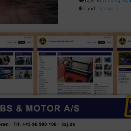
Tags:
Bornholm
,
EU
,
Land:
Danmark