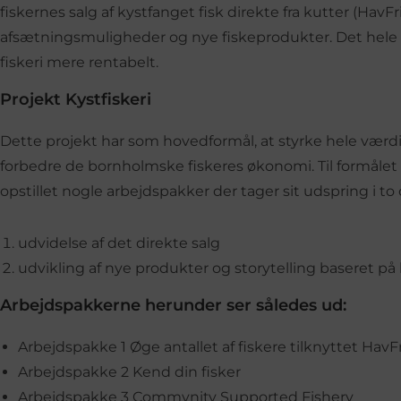
fiskernes salg af kystfanget fisk direkte fra kutter (HavF
afsætningsmuligheder og nye fiskeprodukter. Det hele f
fiskeri mere rentabelt.
Projekt Kystfiskeri
Dette projekt har som hovedformål, at styrke hele vær
forbedre de bornholmske fiskeres økonomi. Til formålet 
opstillet nogle arbejdspakker der tager sit udspring i t
udvidelse af det direkte salg
udvikling af nye produkter og storytelling baseret på l
Arbejdspakkerne herunder ser således ud:
Arbejdspakke 1 Øge antallet af fiskere tilknyttet HavF
Arbejdspakke 2 Kend din fisker
Arbejdspakke 3 Commynity Supported Fishery