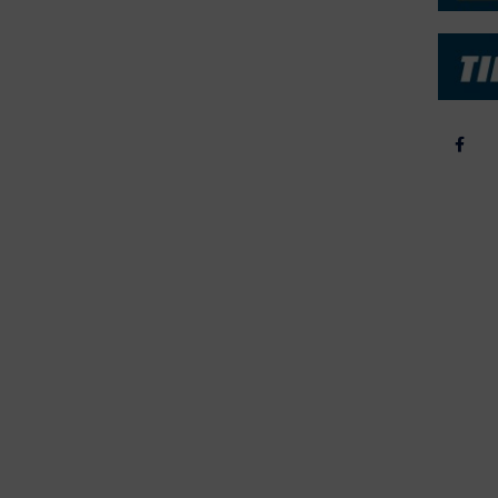
yrebørs
2024
iepriser
2023
skepriser
2022
kta om Fisk
2022
dieinformation
2021
2020
2019
2018
2017
2016
2015
erForum er beskyttet af dansk lov om ophavsret. Alle rettigheder
.dk på vegne af de tilknyttede fotografer. Det er ikke tilladt at