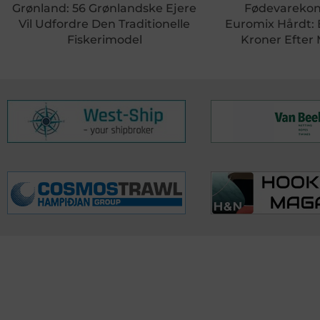
Grønland: 56 Grønlandske Ejere
Fødevareko
Vil Udfordre Den Traditionelle
Euromix Hårdt:
Fiskerimodel
Kroner Efter
KONTAKTINFO
NYHEDER
S
Seneste Nyheder
Fa
+45 60 22 09 46
Nordiske Nyheder
Kø