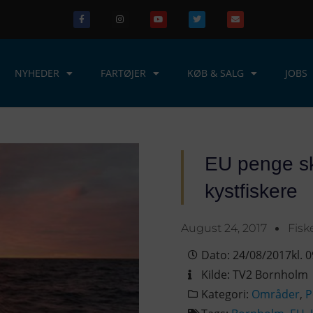
NYHEDER
FARTØJER
KØB & SALG
JOBS
EU penge sk
kystfiskere
August 24, 2017
Fis
Dato:
24/08/2017
kl.
0
Kilde:
TV2 Bornholm
Kategori:
Områder
,
P