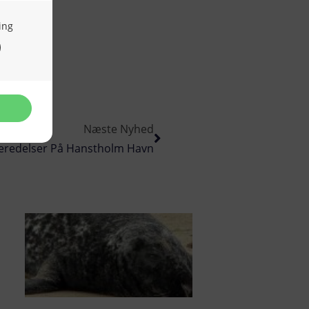
Næste Nyhed
eredelser På Hanstholm Havn