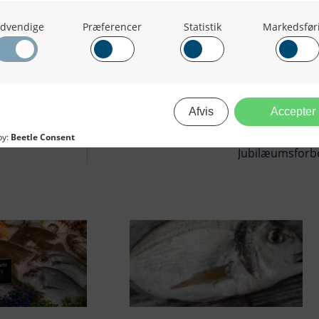
Jubilæumsforb