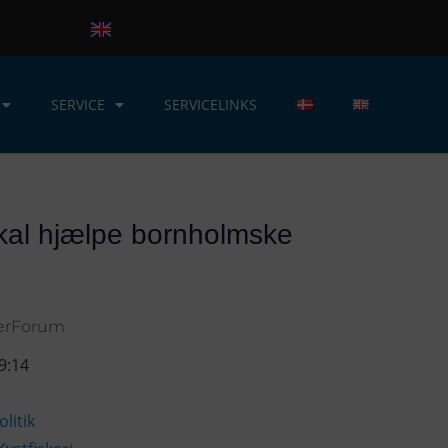
SERVICE
SERVICELINKS
al hjælpe bornholmske
kerForum
9:14
olitik