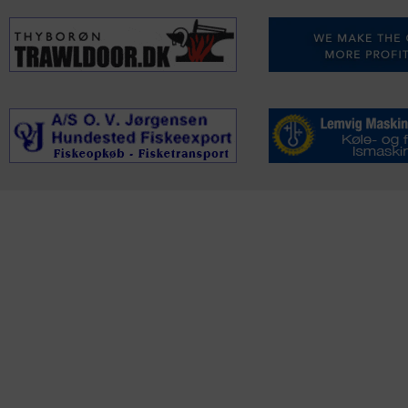
KONTAKTINFO
NYHEDER
S
Seneste Nyheder
Fa
+45 60 22 09 46
Nordiske Nyheder
Kø
info@fiskerforum.dk
Nybygninger
H
Nyhedsservice
Ol
Otto Pedersvej 1
Tip en Nyhed
Fi
6960 Hvide Sande
News in English
Fa
Danmark