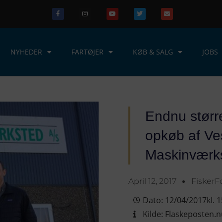
NYHEDER
FARTØJER
KØB & SALG
JOBS
Endnu større
opkøb af Ve
Maskinværk
April 12, 2017
Fisker
Dato:
12/04/2017
kl.
1
Kilde:
Flaskeposten.n