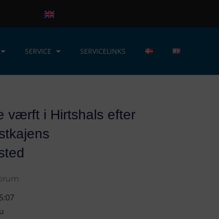
SERVICE
SERVICELINKS
 værft i Hirtshals efter
stkajens
sted
Forum
5:07
u