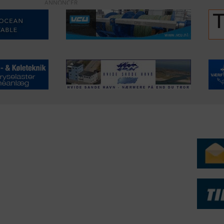
ANNONCER
ERVICE
NYHEDSARKIV
NYHE
rtøjer - Skibsdatabase
2026
b & Salg
2025
yrebørs
2024
iepriser
2023
skepriser
2022
kta om Fisk
2022