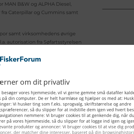
for MAN B&W og ALPHA Diesel,
 fra Caterpillar og Cummins samt
por samt virksomhedens øvrige
a. autorisation fra Søfartsstyrelsen
e.
de i dag råder over en overdækket
res under sikre vejrforhold, hvor
m året, har Vestkajens
øber beddingen i Hirtshals for
 af propeller, maling,