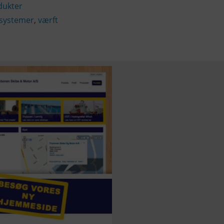
dukter
systemer
,
værft