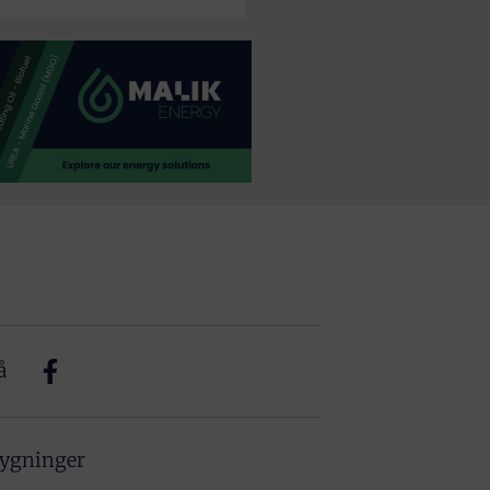
å
bygninger