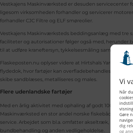
Vestkajens Maskinværksted er desuden servicecenter 
ligesom virksomheden forhandler og servicerer motorer
forhandler CJC Filtre og ELF smøreolier.
Vestkajens Maskinværksteds beddingsanlæg med tre s
faciliteter og autorisationer følger også med, herunder bl.
til at udføre kraneftersyn, tykkelsesmåling samt gastest
Flaskeposten.nu oplyser videre at Hirtshals Yard allere
flydedok, hvor fartøjer kan overfladebehandles og repare
skibe sandblæses, metalliseres og males.
Flere udenlandske fartøjer
Med en årlig aktivitet med ophaling af godt 100 skibe o
Maskinværksted en stor andel norske fiskebåde, der anl
service. Arbejdet som bl.a. omfatter akseltræk, reparation
bundbehandling og anden vedligeholdelse.