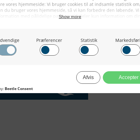
i 2017
ing fra den 1. juni i år. Det
 Hirtshals Yard de første fem år,