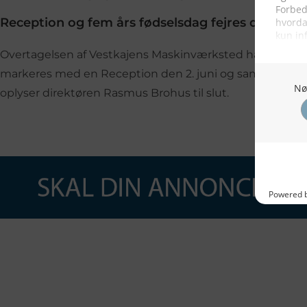
Reception og fem års fødselsdag fejres den 2. jun
Overtagelsen af Vestkajens Maskinværksted har først virkn
markeres med en Reception den 2. juni og samtidig fejrer
oplyser direktøren Rasmus Brohus til slut.