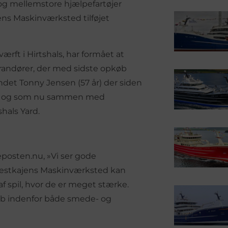
 og mellemstore hjælpefartøjer
ens Maskinværksted tilføjet
ærft i Hirtshals, har formået at
randører, der med sidste opkøb
det Tonny Jensen (57 år) der siden
ted og som nu sammen med
hals Yard.
keposten.nu, »Vi ser gode
Vestkajens Maskinværksted kan
af spil, hvor de er meget stærke.
kab indenfor både smede- og