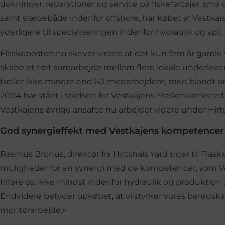
dokninger, reparationer og service på fiskefartøjer, små
samt slæbebåde indenfor offshore, har købet af Vestkaj
yderligere til specialiseringen indenfor hydraulik og spil.
Flaskeposten.nu skriver videre at det kun fem år gamle v
skabe et tæt samarbejde mellem flere lokale underleve
tæller ikke mindre end 60 medarbejdere, med blandt an
2004 har stået i spidsen for Vestkajens Maskinværks
Vestkajens øvrige ansatte nu arbejder videre under Hirts
God synergieffekt med Vestkajens kompetencer
Rasmus Brohus, direktør fra Hirtshals Yard siger til Flas
muligheder for en synergi med de kompetencer, som 
tilføre os, ikke mindst indenfor hydraulik og produktion 
Endvidere betyder opkøbet, at vi styrker vores bereds
montørarbejde.«