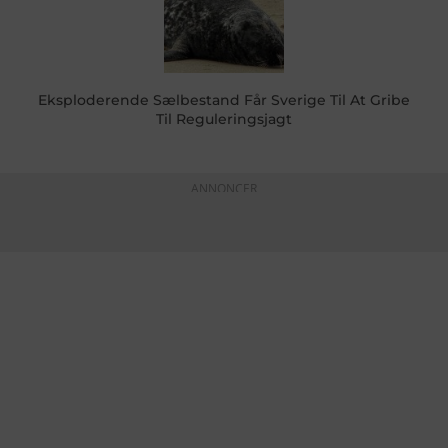
Eksploderende Sælbestand Får Sverige Til At Gribe
Til Reguleringsjagt
ANNONCER
KONTAKTINFO
+45 60 22 09 46
info@fiskerforum.dk
Otto Pedersvej 1
6960 Hvide Sande