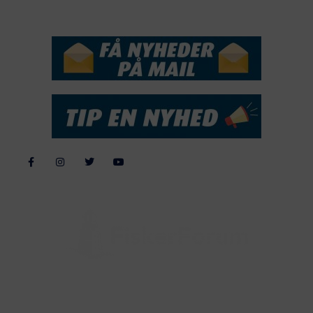
NYHEDSSERVICE
Alle billeder, tekster og data på FiskerForum er beskyttet af dansk
lov om ophavsret. Alle rettigheder tilhører eller varetages af
FiskerForum.dk på vegne af de tilknyttede fotografer. Det er ikke