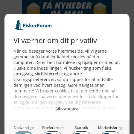
Alle billeder, tekster og data på FiskerForum er beskyttet af dansk
lov om ophavsret. Alle rettigheder tilhører eller varetages af
FiskerForum.dk på vegne af de tilknyttede fotografer. Det er ikke
tilladt at kopiere eller bruge tekster, data eller billeder fra
FiskerForum uden tilladelse. © 20026 -