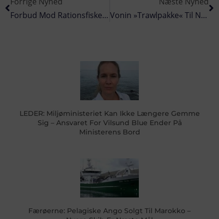
Forrige Nyhed
Næste Nyhed
Forbud Mod Rationsfiskeri Af Tobis I Nordsøen Og Skagerrak
Vonin »trawlpakke« Til Ny Norsk Fabrikstrawler
LEDER: Miljøministeriet Kan Ikke Længere Gemme
Sig – Ansvaret For Vilsund Blue Ender På
Ministerens Bord
Færøerne: Pelagiske Ango Solgt Til Marokko –