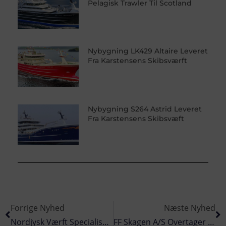
Pelagisk Trawler Til Scotland
Nybygning LK429 Altaire Leveret
Fra Karstensens Skibsværft
Nybygning S264 Astrid Leveret
Fra Karstensens Skibsvæft
Forrige Nyhed
Næste Nyhed
Nordjysk Værft Specialiserede I Ombygning Af Offshorefartøjer
FF Skagen A/S Overtager Danmarks Største Producent Af Sild