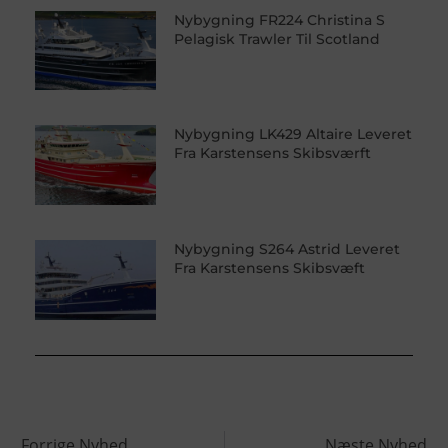
Nybygning FR224 Christina S
Pelagisk Trawler Til Scotland
Nybygning LK429 Altaire Leveret
Fra Karstensens Skibsværft
Nybygning S264 Astrid Leveret
Fra Karstensens Skibsvæft
Forrige Nyhed
Næste Nyhed