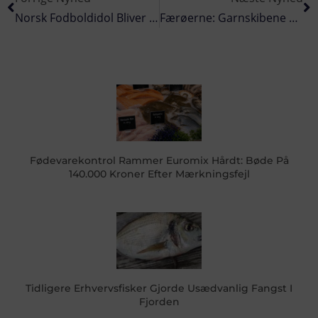
Norsk Fodboldidol Bliver Ambassadør For Norsk Fisk Og Skaldyr
Færøerne: Garnskibene Lander Hellefisk Og Havtaske
Fødevarekontrol Rammer Euromix Hårdt: Bøde På
140.000 Kroner Efter Mærkningsfejl
Tidligere Erhvervsfisker Gjorde Usædvanlig Fangst I
Fjorden