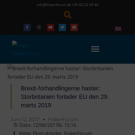
info@fiskerforum.dk
+45 60 22 09 46
Brexit-forhandlingerne haster:
Storbritanien forlader EU den 29.
marts 2019
Juni 12, 2017
FiskerForum
Dato:
12/06/2017
kl.
15:16
Kilde:
Ekstrabladet
,
FiskerForum