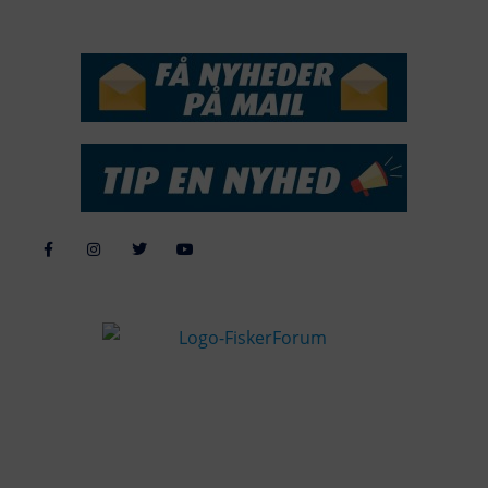
NYHEDSSERVICE
Alle billeder, tekster og data på FiskerForum er beskyttet af dansk
lov om ophavsret. Alle rettigheder tilhører eller varetages af
FiskerForum.dk på vegne af de tilknyttede fotografer. Det er ikke
tilladt at kopiere eller bruge tekster, data eller billeder fra
FiskerForum uden tilladelse. © 20026 -