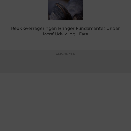
Rødkløverregeringen Bringer Fundamentet Under
Mors’ Udvikling I Fare
ANNONCER
KONTAKTINFO
+45 60 22 09 46
info@fiskerforum.dk
Otto Pedersvej 1
6960 Hvide Sande