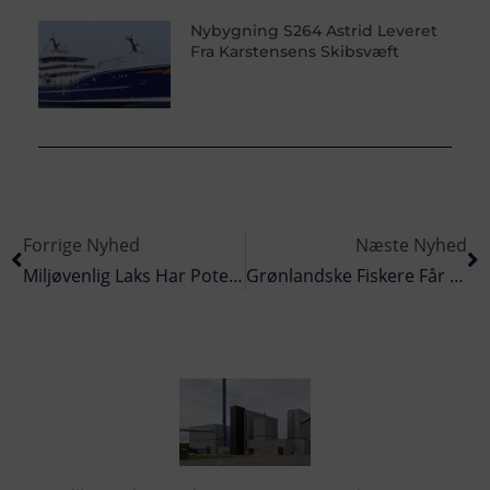
Nybygning S264 Astrid Leveret
Fra Karstensens Skibsvæft
Forrige Nyhed
Næste Nyhed
Miljøvenlig Laks Har Potentiale I Danmark
Grønlandske Fiskere Får Alt For Lidt For Deres Fisk