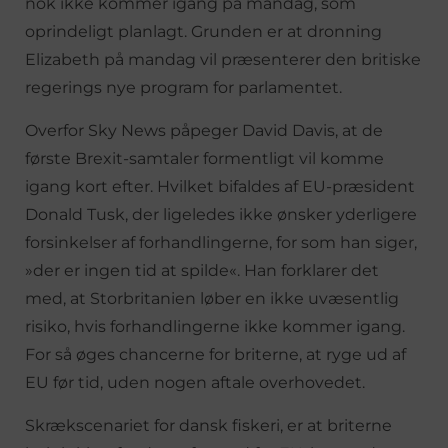
nok ikke kommer igang på mandag, som
oprindeligt planlagt. Grunden er at dronning
Elizabeth på mandag vil præsenterer den britiske
regerings nye program for parlamentet.
Overfor Sky News påpeger David Davis, at de
første Brexit-samtaler formentligt vil komme
igang kort efter. Hvilket bifaldes af EU-præsident
Donald Tusk, der ligeledes ikke ønsker yderligere
forsinkelser af forhandlingerne, for som han siger,
»der er ingen tid at spilde«. Han forklarer det
med, at Storbritanien løber en ikke uvæsentlig
risiko, hvis forhandlingerne ikke kommer igang.
For så øges chancerne for briterne, at ryge ud af
EU før tid, uden nogen aftale overhovedet.
Skrækscenariet for dansk fiskeri, er at briterne