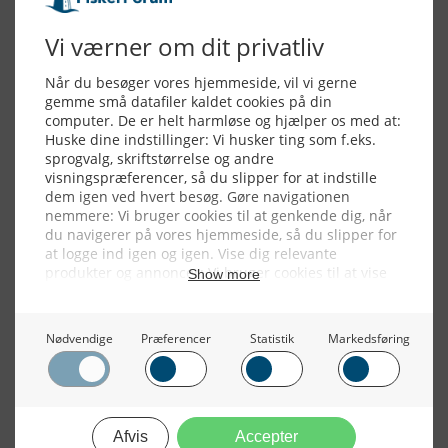
Alle billeder, tekster og data på FiskerForum er beskyttet af dansk
lov om ophavsret. Alle rettigheder tilhører eller varetages af
FiskerForum.dk på vegne af de tilknyttede fotografer. Det er ikke
tilladt at kopiere eller bruge tekster, data eller billeder fra
FiskerForum uden tilladelse. © 20026 -
Webdesign by
ApolloMedia
Handelsbetingelser
Cookie & Privatlivspolitik