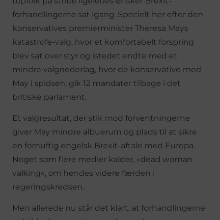
topfolk på stribe ligeledes ønsker Brexit-
forhandlingerne sat igang. Specielt her efter den
konservatives premierminister Theresa Mays
katastrofe-valg, hvor et komfortabelt forspring
blev sat over styr og istedet endte med et
mindre valgnederlag, hvor de konservative med
May i spidsen, gik 12 mandater tilbage i det
britiske parlament.
Et valgresultat, der stik mod forventningerne
giver May mindre albuerum og plads til at sikre
en fornuftig engelsk Brexit-aftale med Europa.
Noget som flere medier kalder, »dead woman
valking«, om hendes videre færden i
regeringskredsen.
Men allerede nu står det klart, at forhandlingerne