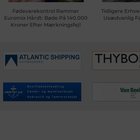
Fødevarekontrol Rammer
Tidligere Erhve
Euromix Hårdt: Bøde På 140.000
Usædvanlig Fa
Kroner Efter Mærkningsfejl
KONTAKTINFO
NYHEDER
S
Seneste Nyheder
Fa
+45 60 22 09 46