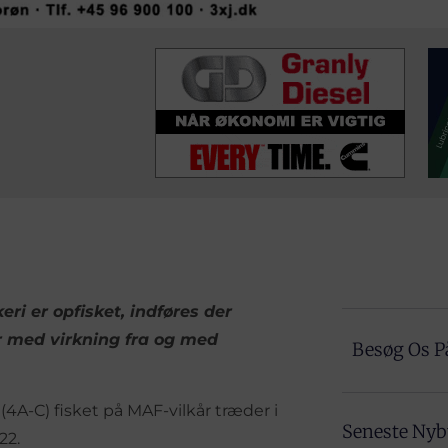
ri er opfisket, indføres der
år med virkning fra og med
Besøg Os P
4A-C) fisket på MAF-vilkår træder i
Seneste Ny
22.