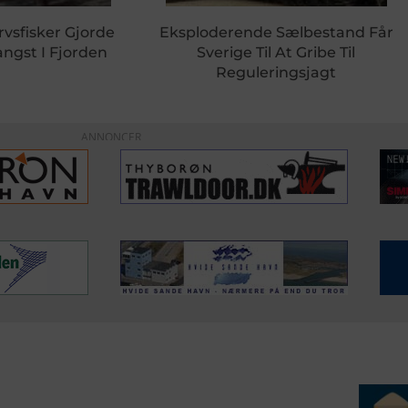
rvsfisker Gjorde
Eksploderende Sælbestand Får
ngst I Fjorden
Sverige Til At Gribe Til
Reguleringsjagt
ANNONCER
ERVICE
NYHEDSARKIV
NYHE
rtøjer - Skibsdatabase
2026