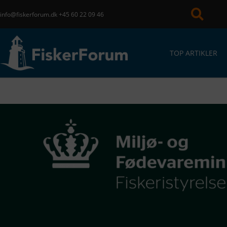
info@fiskerforum.dk
+45 60 22 09 46
TOP ARTIKLER