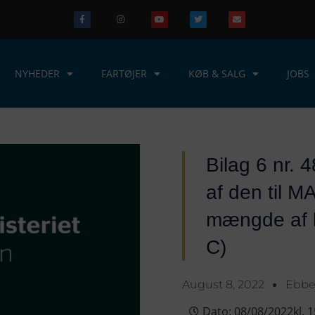
NYHEDER
FARTØJER
KØB & SALG
JOBS
Bilag 6 nr. 
af den til MA
mængde af k
C)
August 8, 2022
Ebb
Dato:
08/08/2022
kl.
1