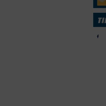
b & Salg
2025
yrebørs
2024
iepriser
2023
skepriser
2022
kta om Fisk
2022
dieinformation
2021
2020
2019
2018
2017
2016
2015