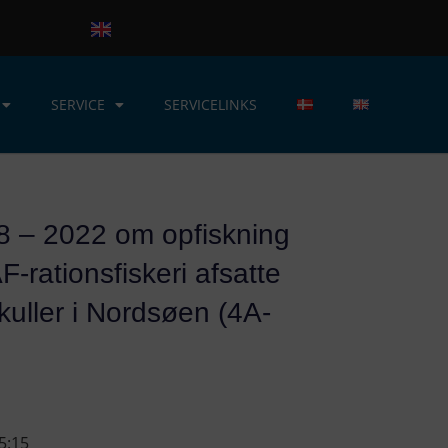
SERVICE
SERVICELINKS
48 – 2022 om opfiskning
F-rationsfiskeri afsatte
uller i Nordsøen (4A-
e
5:15