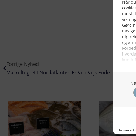
Forrige Nyhed
Makreltogtet I Nordatlanten Er Ved Vejs Ende