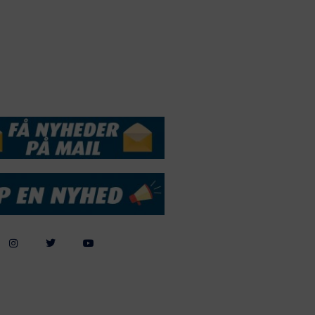
andelsbetingelser
Cookie & Privatlivspolitik
DSSERVICE