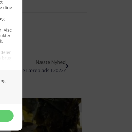
Næste Nyhed
rets Bedste Læreplads I 2022?