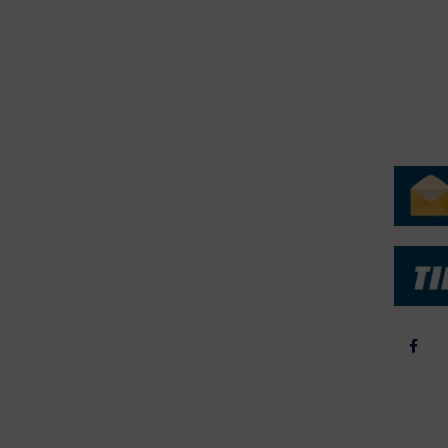
erForum er beskyttet af dansk lov om ophavsret. Alle rettigheder
.dk på vegne af de tilknyttede fotografer. Det er ikke tilladt at
r billeder fra FiskerForum uden tilladelse. © 20026 -
H
ERVICE
NYHEDSARKIV
NYHE
rtøjer - Skibsdatabase
2026
b & Salg
2025
yrebørs
2024
iepriser
2023
skepriser
2022
kta om Fisk
2022
dieinformation
2021
2020
2019
2018
2017