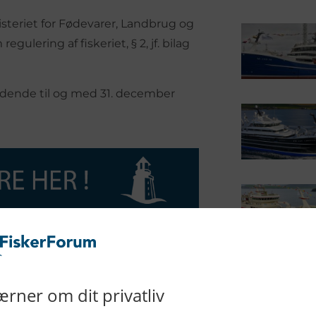
steriet for Fødevarer, Landbrug og
gulering af fiskeriet, § 2, jf. bilag
ldende til og med 31. december