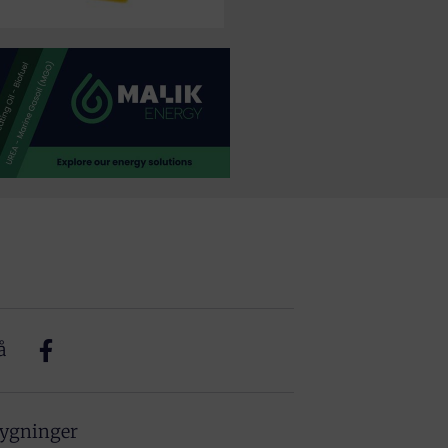
å
bygninger