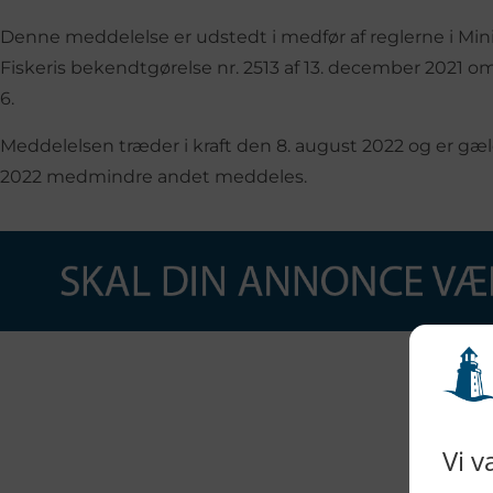
Denne meddelelse er udstedt i medfør af reglerne i Mini
Fiskeris bekendtgørelse nr. 2513 af 13. december 2021 om re
6.
Meddelelsen træder i kraft den 8. august 2022 og er gæ
2022 medmindre andet meddeles.