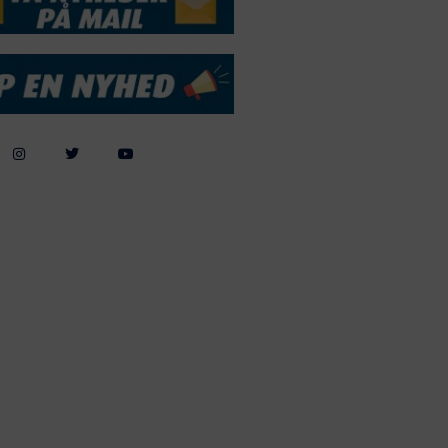
Webdesign by
ApolloMedia