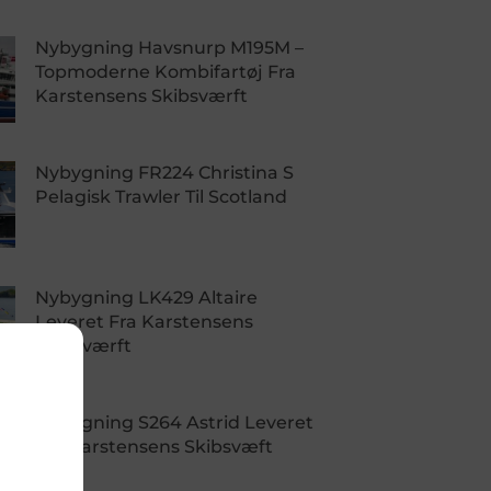
Nybygning Havsnurp M195M –
Topmoderne Kombifartøj Fra
Karstensens Skibsværft
Nybygning FR224 Christina S
Pelagisk Trawler Til Scotland
Nybygning LK429 Altaire
Leveret Fra Karstensens
Skibsværft
Nybygning S264 Astrid Leveret
Fra Karstensens Skibsvæft