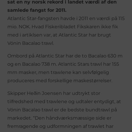
sat en ny norsk rekord i landet værdi af den
samlede fangst for 2011.
Atlantic Star-fangsten havde i 2011 en værdi på 115
mio. NOK. Hvad Fiskeribladet Fikskaren ikke fik
med i artiklsen var, at Atlantic Star har brugt
Vónin Bacalao trawl.
Ombord på Atlantic Star har de to Bacalao 630 m
og en Bacalao 738 m. Atlantic Stars trawl har 155
mm masker, men trawlene kan selvfølgelig
produceres med forskellige maskestørrelser.
Skipper Heðin Joensen har udtrykt stor
tilfredshed med trawlene og udtaler entydigt, at
Vónin Bacalao trawl er de bedste bundtrawl på
markedet. “Den håndværksmæssige side er
fremragende og udformningen af trawlet har