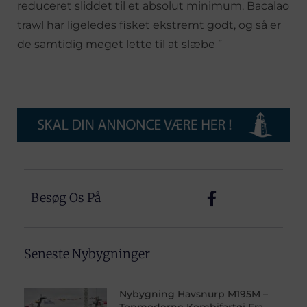
reduceret sliddet til et absolut minimum. Bacalao
trawl har ligeledes fisket ekstremt godt, og så er
de samtidig meget lette til at slæbe ”
Besøg Os På
Seneste Nybygninger
Nybygning Havsnurp M195M –
Topmoderne Kombifartøj Fra