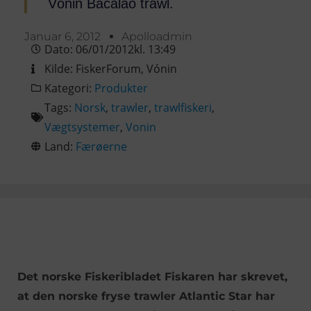
Vónin Bacalao trawl.
Januar 6, 2012
Apolloadmin
Dato:
06/01/2012
kl.
13:49
Kilde:
FiskerForum
,
Vónin
Kategori:
Produkter
Tags:
Norsk
,
trawler
,
trawlfiskeri
,
Vægtsystemer
,
Vonin
Land:
Færøerne
Det norske Fiskeribladet Fiskaren har skrevet,
at den norske fryse trawler Atlantic Star har