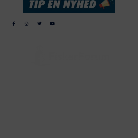
Alle billeder, tekster og data på FiskerForum er beskyttet af dansk
lov om ophavsret. Alle rettigheder tilhører eller varetages af
FiskerForum.dk på vegne af de tilknyttede fotografer. Det er ikke
tilladt at kopiere eller bruge tekster, data eller billeder fra
FiskerForum uden tilladelse. © 20026 -
Webdesign by
ApolloMedia
Handelsbetingelser
Cookie & Privatlivspolitik