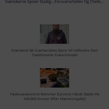
Svenskerne Spiser Stadigt For Lidt Fisk
Forsvarschefen Og Chefen For SOK Overværede Minerydning Til Søs
Grønland: 56 Grønlandske Ejere Vil Udfordre Den
Traditionelle Fiskerimodel
Fødevarekontrol Rammer Euromix Hårdt: Bøde På
140.000 Kroner Efter Mærkningsfejl