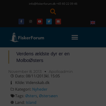
info@fiskerforum.dk
+45 60 22 09 46
Verdens ældste dyr er en
MolboØsters
November 8, 2013
Apolloadmin
Dato:
08/11/2013
kl.
15:05
Kilde:
Videnskab.dk
Kategori:
Nyheder
Tags:
Østers
,
Østersøen
Land:
Island