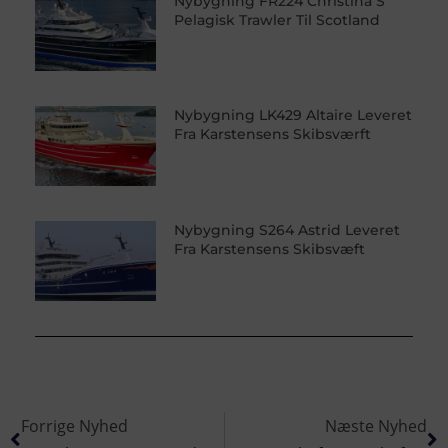
Nybygning FR224 Christina S
Pelagisk Trawler Til Scotland
Nybygning LK429 Altaire Leveret
Fra Karstensens Skibsværft
Nybygning S264 Astrid Leveret
Fra Karstensens Skibsvæft
Forrige Nyhed
Næste Nyhed