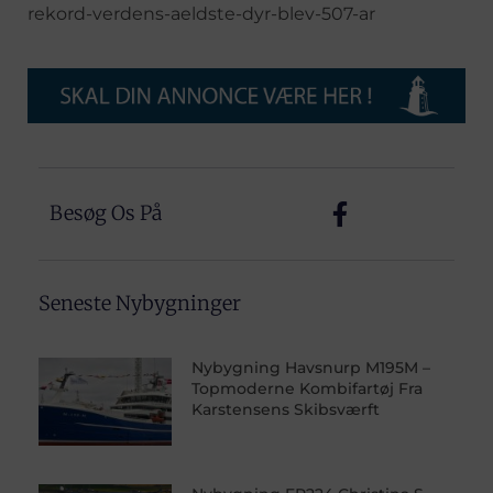
rekord-verdens-aeldste-dyr-blev-507-ar
Besøg Os På
Seneste Nybygninger
Nybygning Havsnurp M195M –
Topmoderne Kombifartøj Fra
Karstensens Skibsværft