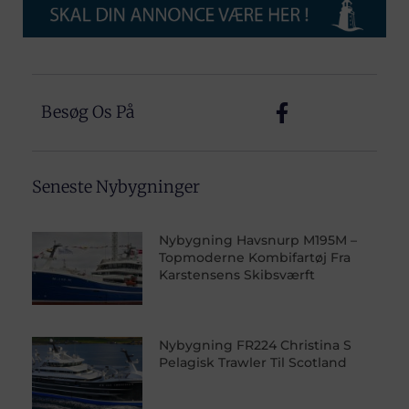
Besøg Os På
Seneste Nybygninger
Nybygning Havsnurp M195M –
Topmoderne Kombifartøj Fra
Karstensens Skibsværft
Nybygning FR224 Christina S
Pelagisk Trawler Til Scotland