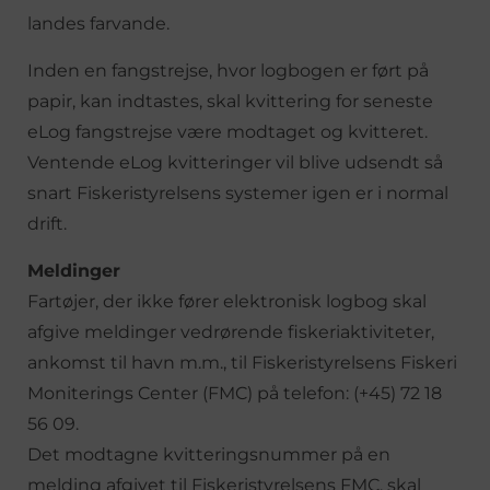
landes farvande.
Inden en fangstrejse, hvor logbogen er ført på
papir, kan indtastes, skal kvittering for seneste
eLog fangstrejse være modtaget og kvitteret.
Ventende eLog kvitteringer vil blive udsendt så
snart Fiskeristyrelsens systemer igen er i normal
drift.
Meldinger
Fartøjer, der ikke fører elektronisk logbog skal
afgive meldinger vedrørende fiskeriaktiviteter,
ankomst til havn m.m., til Fiskeristyrelsens Fiskeri
Moniterings Center (FMC) på telefon: (+45) 72 18
56 09.
Det modtagne kvitteringsnummer på en
melding afgivet til Fiskeristyrelsens FMC, skal