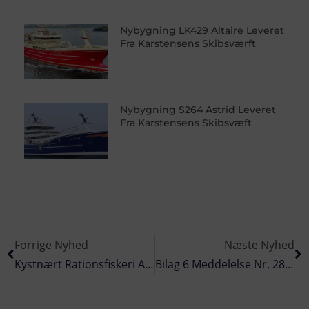
Nybygning LK429 Altaire Leveret
Fra Karstensens Skibsværft
Nybygning S264 Astrid Leveret
Fra Karstensens Skibsvæft
Forrige Nyhed
Næste Nyhed
Kystnært Rationsfiskeri Af Sild I Nordsøen 4AB Inkl. Limfjorden Samt I Skagerrak Og Kattegat 3A
Bilag 6 Meddelelse Nr. 28 – Om Ændring Af Vilkår Gældende For Tobisfiskeri På Rationsvilkår I Nordsøen Og Skagerrak I Tobisforvaltningsområde 2r