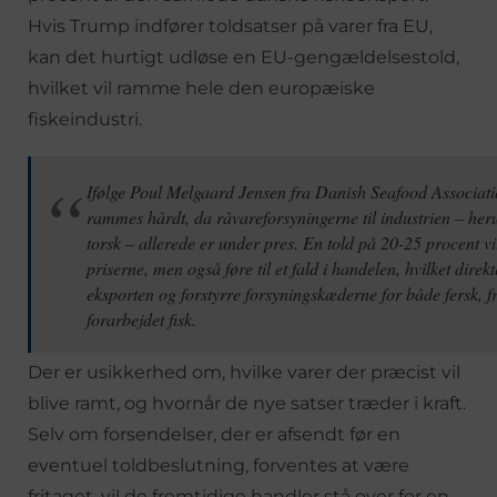
Hvis Trump indfører toldsatser på varer fra EU,
kan det hurtigt udløse en EU-gengældelsestold,
hvilket vil ramme hele den europæiske
fiskeindustri.
Ifølge Poul Melgaard Jensen fra Danish Seafood Associatio
rammes hårdt, da råvareforsyningerne til industrien – her
torsk – allerede er under pres. En told på 20-25 procent vil
priserne, men også føre til et fald i handelen, hvilket direk
eksporten og forstyrre forsyningskæderne for både fersk, f
forarbejdet fisk.
Der er usikkerhed om, hvilke varer der præcist vil
blive ramt, og hvornår de nye satser træder i kraft.
Selv om forsendelser, der er afsendt før en
eventuel toldbeslutning, forventes at være
fritaget, vil de fremtidige handler stå over for en