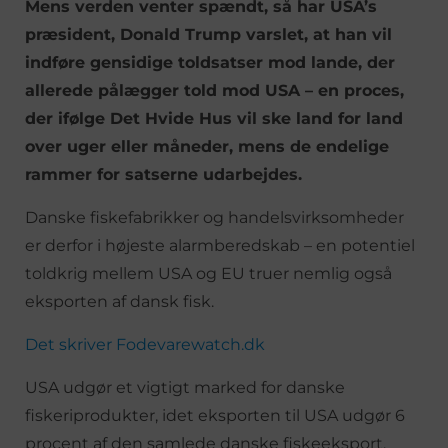
Mens verden venter spændt, så har USA’s
præsident, Donald Trump varslet, at han vil
indføre gensidige toldsatser mod lande, der
allerede pålægger told mod USA – en proces,
der ifølge Det Hvide Hus vil ske land for land
over uger eller måneder, mens de endelige
rammer for satserne udarbejdes.
Danske fiskefabrikker og handelsvirksomheder
er derfor i højeste alarmberedskab – en potentiel
toldkrig mellem USA og EU truer nemlig også
eksporten af dansk fisk.
Det skriver Fodevarewatch.dk
USA udgør et vigtigt marked for danske
fiskeriprodukter, idet eksporten til USA udgør 6
procent af den samlede danske fiskeeksport.