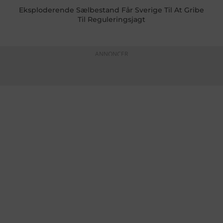
Eksploderende Sælbestand Får Sverige Til At Gribe
Til Reguleringsjagt
ANNONCER
KONTAKTINFO
+45 60 22 09 46
info@fiskerforum.dk
Otto Pedersvej 1
6960 Hvide Sande
Danmark