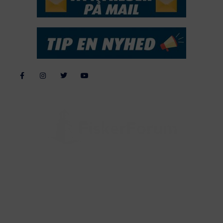
Alle billeder, tekster og data på FiskerForum er beskyttet af dansk
lov om ophavsret. Alle rettigheder tilhører eller varetages af
FiskerForum.dk på vegne af de tilknyttede fotografer. Det er ikke
tilladt at kopiere eller bruge tekster, data eller billeder fra
FiskerForum uden tilladelse. © 20026 -