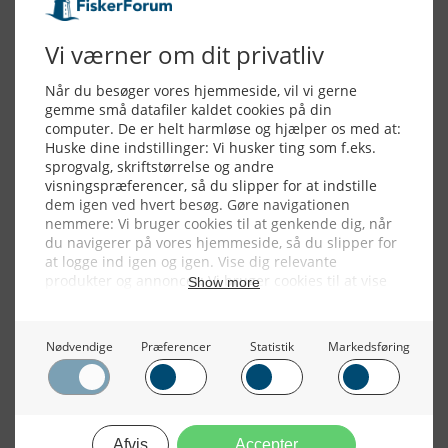
Alle billeder, tekster og data på FiskerForum er beskyttet af dansk
lov om ophavsret. Alle rettigheder tilhører eller varetages af
FiskerForum.dk på vegne af de tilknyttede fotografer. Det er ikke
tilladt at kopiere eller bruge tekster, data eller billeder fra
FiskerForum uden tilladelse. © 20026 -
Webdesign by
ApolloMedia