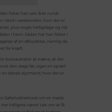
alder fisker han selv året rundt.
 i land i weekenden, hvor der er
keriet, plus nogle helligdage og når
åden i havn. Sådan har han fisket i
gelse af en afbrydelse, nemlig da
et for kræft.
or bureaukrater at kræve, at der
et den slags før, siger en oprørt
uge en dansk styrmand, hvor der er
ke Søfartsdirektorat om et møde
 har tidligere været tale om at få
ør gennem sejltid og et kortere