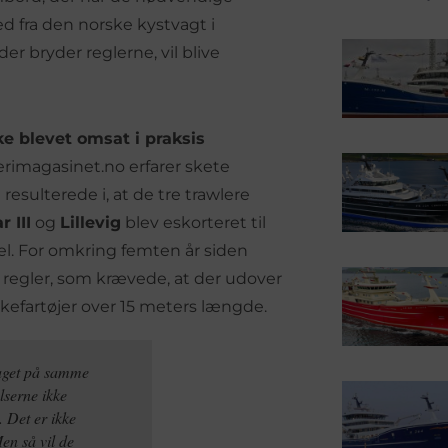
ed fra den norske kystvagt i
r bryder reglerne, vil blive
ke blevet omsat i praksis
erimagasinet.no erfarer skete
resulterede i, at de tre trawlere
 III
og
Lillevig
blev eskorteret til
el. For omkring femten år siden
t regler, som krævede, at der udover
kefartøjer over 15 meters længde.
raget på samme
lserne ikke
. Det er ikke
en så vil de