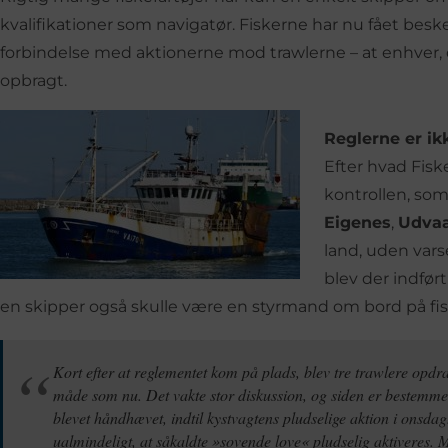
kvalifikationer som navigatør. Fiskerne har nu fået besk
forbindelse med aktionerne mod trawlerne – at enhver, de
opbragt.
Reglerne er ik
Efter hvad Fisk
kontrollen, som 
Eigenes
,
Udvaar
land, uden vars
blev der indfør
en skipper også skulle være en styrmand om bord på fis
Kort efter at reglementet kom på plads, blev tre trawlere opd
måde som nu. Det vakte stor diskussion, og siden er bestemme
blevet håndhævet, indtil kystvagtens pludselige aktion i onsdag
ualmindeligt, at såkaldte »sovende love« pludselig aktiveres. M