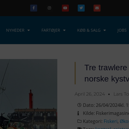
NYHEDER
FARTØJER
KØB & SALG
JOBS
Tre trawlere
norske kystv
April 26, 2024
Lars T
Dato:
26/04/2024
kl.
1
Kilde:
Fiskerimagasin
Kategori:
Fiskeri
,
Øko