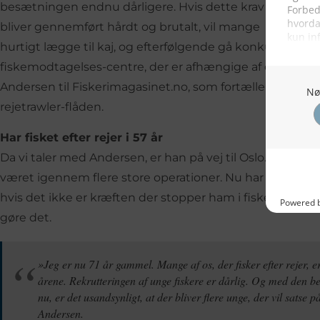
besætningen endnu dårligere. Hvis dette krav nu
bliver gennemført hårdt og brutalt, vil mange
hurtigt lægge til kaj, og efterfølgende gå konkurs. Det
fiskemodtagelses-centre, der er afhængige af de fangster
Andersen til Fiskerimagasinet.no, som fortæller, at han 
rejetrawler-flåden.
Har fisket efter rejer i 57 år
Da vi taler med Andersen, er han på vej til Oslo. For en d
været igennem flere store operationer. Nu har han et opf
hvis det ikke er kræften der stopper ham i fiskerierhverv
gøre det.
»Jeg er nu 71 år gammel. Mange af os, der fisker efter rejer, e
årene. Rekrutteringen af ​​unge fiskere er dårlig. Og med den b
nu, er det usandsynligt, at der bliver flere unge, der vil satse på
Andersen.