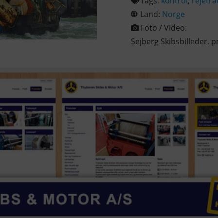
Tags:
kontrol
,
rejetra
Land:
Norge
Foto / Video:
Sejberg Skibsbilleder, p