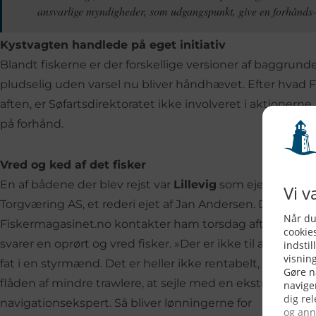
ansvarlige myndigheder, som udgangspunkt, give en forhånds-
Kystvagten handlede på eget initiativ
Blandt fiskerne er der forskellige versioner af baggrund
pludselig uden varsel nu bliver håndhævet. Efter hvad F
aften, er Søfartsdirektoratet ikke involveret i aktionerne
på forhånd.
Vred og ked af det fisker
En af bådene der blev rejst var
Lillevig
som ejes af
Torgværing AS, et rederi ejet af Jan Andersen. Da
Fiskermagasinet.no kontakter ham torsdag aften,
svarer en oprørt og vred fisker. »Der er ikke til at få
fat i en styrmænd. Det er heller ikke rentabelt, i
flåden af ​​mindre trawlere, at sejle med en ekstra
navigationsekspert. Så bliver lønningerne for