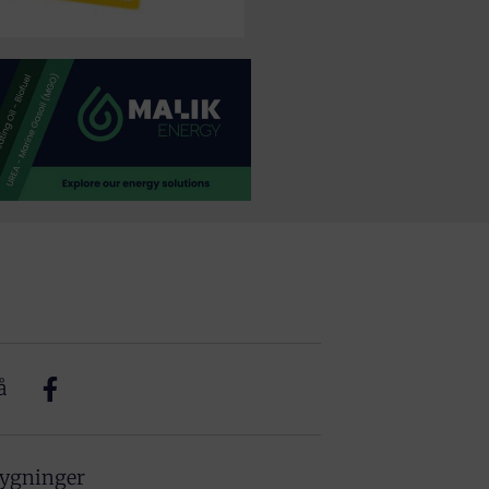
å
bygninger