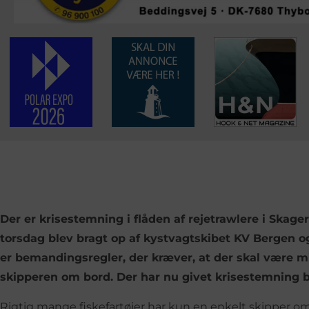
Der er krisestemning i flåden af rejetrawlere i Skagerr
torsdag blev bragt op af kystvagtskibet KV Bergen o
er bemandingsregler, der kræver, at der skal være 
skipperen om bord. Der har nu givet krisestemning b
Rigtig mange fiskefartøjer har kun en enkelt skipper 