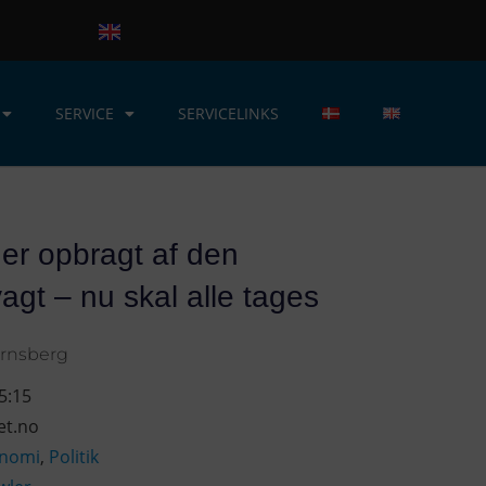
SERVICE
SERVICELINKS
 er opbragt af den
agt – nu skal alle tages
ornsberg
5:15
et.no
nomi
,
Politik