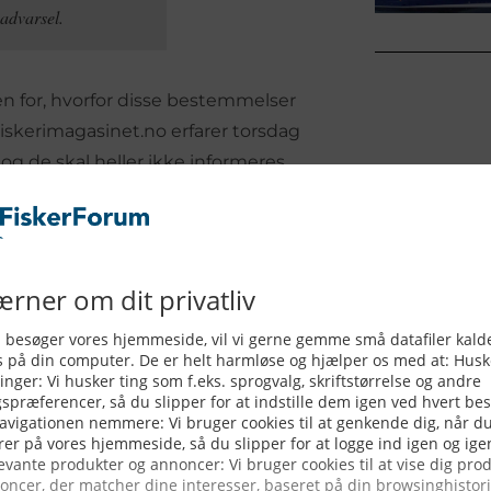
advarsel.
en for, hvorfor disse bestemmelser
iskerimagasinet.no erfarer torsdag
, og de skal heller ikke informeres