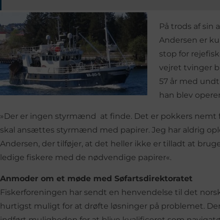
På trods af sin 
Andersen er kun
stop for rejefis
vejret tvinger b
57 år med undta
han blev operer
»Der er ingen styrmænd at finde. Det er pokkers nemt f
skal ansættes styrmænd med papirer. Jeg har aldrig oplev
Andersen, der tilføjer, at det heller ikke er tilladt at br
ledige fiskere med de nødvendige papirer«.
Anmoder om et møde med Søfartsdirektoratet
Fiskerforeningen har sendt en henvendelse til det nors
hurtigst muligt for at drøfte løsninger på problemet. Der
indført muligheden for at blive kvalificeret som navigat