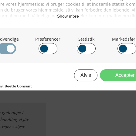
 samme vil ske for mange
, som rejetrawlerne leverer,« siger
føler, at myndighederne vil af med
el år siden fik han kræft, og han har
ølgende tjek. Men det ser ud til, at
et, så vil bureaukratiet og reglerne
r godt oppe i
ehandling vi får
 rejer,« siger