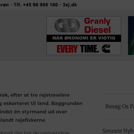
ak, efter at tre rejetrawlere
g eskorteret til land. Baggrunden
Besøg Os P
mindst én styrmand ud over
landt rejefiskerne
Seneste Ny
ombord, der har de nødvendige