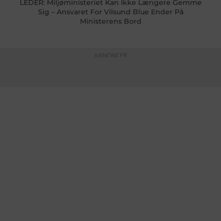
LEDER: Miljøministeriet Kan Ikke Længere Gemme
Sig – Ansvaret For Vilsund Blue Ender På
Ministerens Bord
ANNONCER
KONTAKTINFO
+45 60 22 09 46
info@fiskerforum.dk
Otto Pedersvej 1
6960 Hvide Sande
Danmark