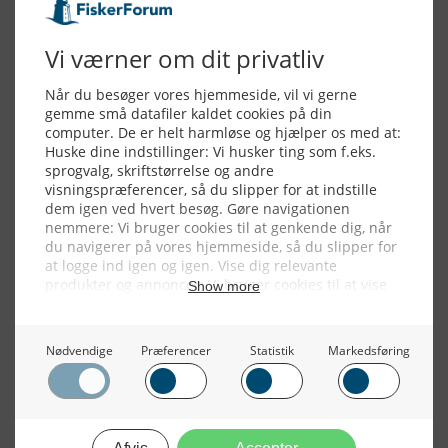
Alle billeder, tekster og data på FiskerForum er beskyttet af dansk
lov om ophavsret. Alle rettigheder tilhører eller varetages af
FiskerForum.dk på vegne af de tilknyttede fotografer. Det er ikke
tilladt at kopiere eller bruge tekster, data eller billeder fra
FiskerForum uden tilladelse. © 20026 -
Webdesign by
ApolloMedia