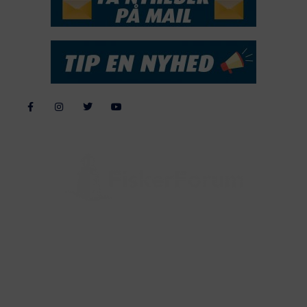
Alle billeder, tekster og data på FiskerForum er beskyttet af dansk
lov om ophavsret. Alle rettigheder tilhører eller varetages af
FiskerForum.dk på vegne af de tilknyttede fotografer. Det er ikke
tilladt at kopiere eller bruge tekster, data eller billeder fra
FiskerForum uden tilladelse. © 20026 -