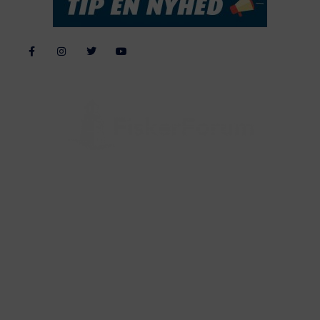
Alle billeder, tekster og data på FiskerForum er beskyttet af dansk
lov om ophavsret. Alle rettigheder tilhører eller varetages af
FiskerForum.dk på vegne af de tilknyttede fotografer. Det er ikke
tilladt at kopiere eller bruge tekster, data eller billeder fra
FiskerForum uden tilladelse. © 20026 -
Webdesign by
ApolloMedia
Handelsbetingelser
Cookie & Privatlivspolitik