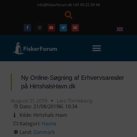
info@fiskerforum.dk
+45 60 22 09 46
Ny Online-Søgning af Erhvervsarealer
på HirtshalsHavn.dk
August 21, 2019
Lars Tornsberg
Dato:
21/08/2019
kl.
10:34
Kilde:
Hirtshals Havn
Kategori:
Havne
Land:
Danmark