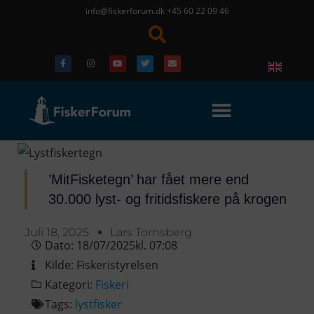
info@fiskerforum.dk
+45 60 22 09 46
’MitFisketegn’ har fået mere end
30.000 lyst- og fritidsfiskere på krogen
Juli 18, 2025
Lars Tornsberg
Dato:
18/07/2025
kl.
07:08
Kilde:
Fiskeristyrelsen
Kategori:
Fiskeri
Tags:
lystfisker