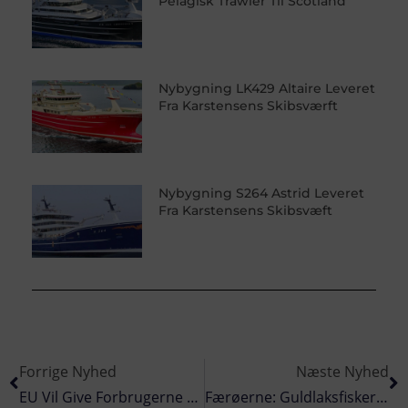
Pelagisk Trawler Til Scotland
Nybygning LK429 Altaire Leveret
Fra Karstensens Skibsværft
Nybygning S264 Astrid Leveret
Fra Karstensens Skibsvæft
Forrige Nyhed
Næste Nyhed
EU Vil Give Forbrugerne Bedre Besked Om Fiskens Vej Til Tallerkenen
Færøerne: Guldlaksfiskeriet Blomstrer Ved Færøerne