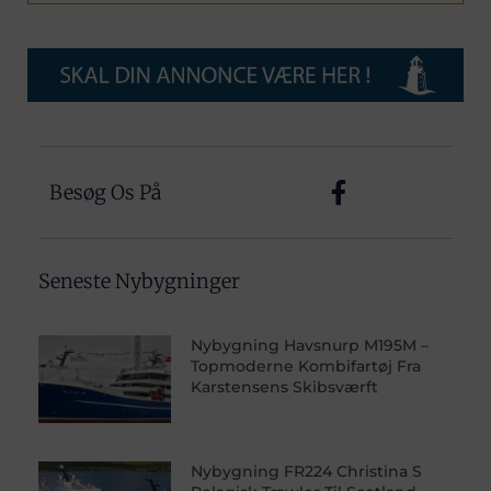
Besøg Os På
Seneste Nybygninger
Nybygning Havsnurp M195M –
Topmoderne Kombifartøj Fra
Karstensens Skibsværft
Nybygning FR224 Christina S