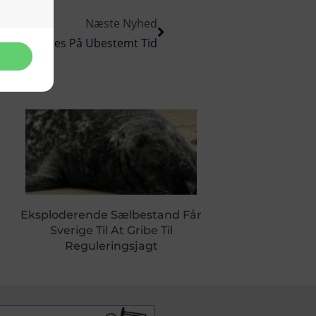
Næste Nyhed
rne Udsættes På Ubestemt Tid
Eksploderende Sælbestand Får
Sverige Til At Gribe Til
Reguleringsjagt