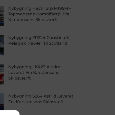
Nybygning Havsnurp M195M –
Topmoderne Kombifartøj Fra
Karstensens Skibsværft
Nybygning FR224 Christina S
Pelagisk Trawler Til Scotland
Nybygning LK429 Altaire
Leveret Fra Karstensens
Skibsværft
Nybygning S264 Astrid Leveret
Fra Karstensens Skibsvæft