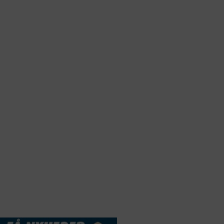
Webdesign by
ApolloMedia
andelsbetingelser
Cookie & Privatlivspolitik
DSSERVICE