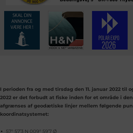
I perioden fra og med tirsdag den 11. januar 2022 til
2022 er det forbudt at fiske inden for et område i de
afgrænses af geodætiske linjer mellem følgende pun
koordinatsystemet:
57° 57’3 N 009° 59’7 Ø