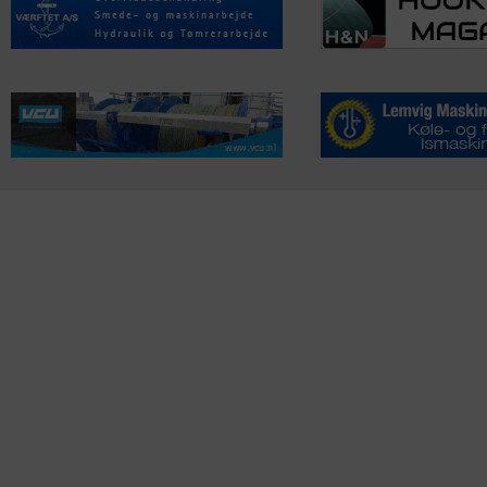
KONTAKTINFO
NYHEDER
S
Seneste Nyheder
Fa
+45 60 22 09 46
Nordiske Nyheder
Kø
info@fiskerforum.dk
Nybygninger
H
Nyhedsservice
Ol
Otto Pedersvej 1
Tip en Nyhed
Fi
6960 Hvide Sande
News in English
Fa
Danmark
Me
ANDRE PROJEKTER