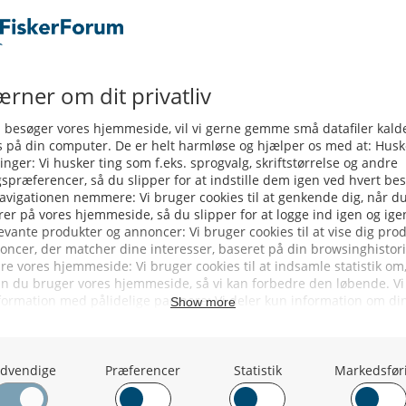
ommissionens forordning (EU) nr.
sbekendtgørelse nr. 2513 af 13.
ng fra den 11. januar 2022.