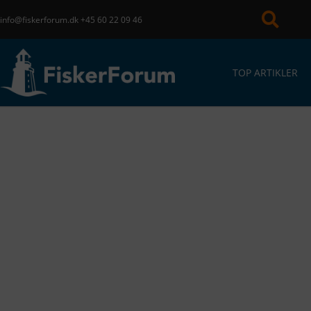
info@fiskerforum.dk
+45 60 22 09 46
TOP ARTIKLER