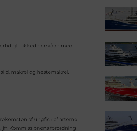
midlertidigt lukkede område med
er sild, makrel og hestemakrel.
orekomsten af ungfisk af arterne
eau jfr. Kommissionens forordning
bestemmelser for realtidslukninger