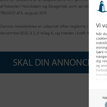
af fiskerier i Nordsøen og Skagerrak, som ændret ved K
783/2011 af 5. august 2011.
Denne meddelelse er udsendt efter reglerne i regulering
december2021, § 2, jf. bilag 6, og træder i kraft med virkni