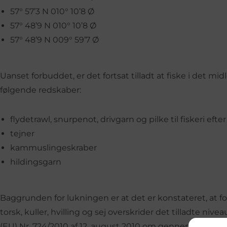
57° 57’3 N 010° 10’8 Ø
57° 48’9 N 010° 10’8 Ø
57° 48’9 N 009° 59’7 Ø
Uanset forbuddet, er det fortsat tilladt at fiske i det 
følgende redskaber:
flydetrawl, snurpenot, drivgarn og pilke til fiskeri eft
tejner
kammuslingeskraber
hildingsgarn
Baggrunden for lukningen er at det er konstateret, at f
torsk, kuller, hvilling og sej overskrider det tilladte niv
(EU) Nr. 724/2010 af 12. august 2010 om gennemførelses