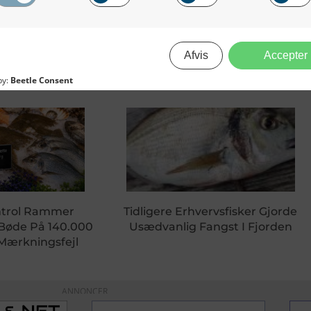
Center Undersøger Mulighed For Liv Omkring Olieboreplatforme I Nordsøen
Grønland: Fiskeri-Seminare
ntrol Rammer
Tidligere Erhvervsfisker Gjorde
 Bøde På 140.000
Usædvanlig Fangst I Fjorden
 Mærkningsfejl
ANNONCER