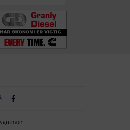
å
bygninger