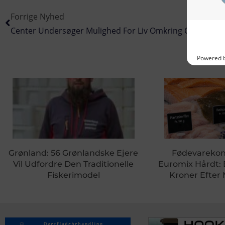
Forrige Nyhed
Grønland: 56 Grønlandske Ejere
Fødevareko
Vil Udfordre Den Traditionelle
Euromix Hårdt:
Fiskerimodel
Kroner Efter