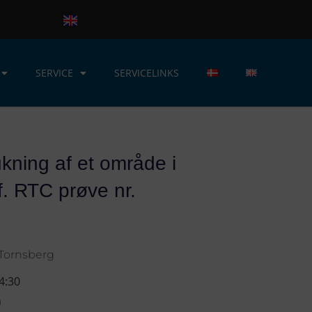
SERVICE
SERVICELINKS
lukning af et område i
f. RTC prøve nr.
 Tornsberg
4:30
n