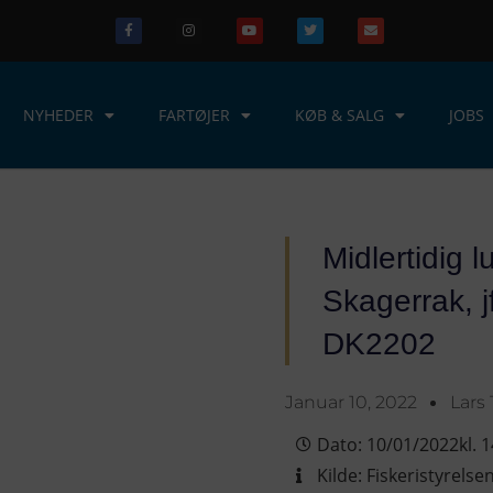
NYHEDER
FARTØJER
KØB & SALG
JOBS
Midlertidig 
Skagerrak, j
DK2202
Januar 10, 2022
Lars
Dato:
10/01/2022
kl.
1
Kilde:
Fiskeristyrelse