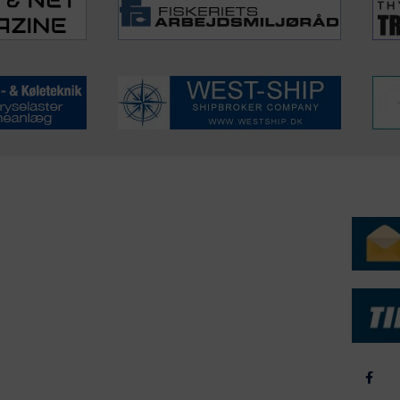
ERVICE
NYHEDSARKIV
NYHE
rtøjer - Skibsdatabase
2026
b & Salg
2025
yrebørs
2024
iepriser
2023
skepriser
2022
kta om Fisk
2022
dieinformation
2021
2020