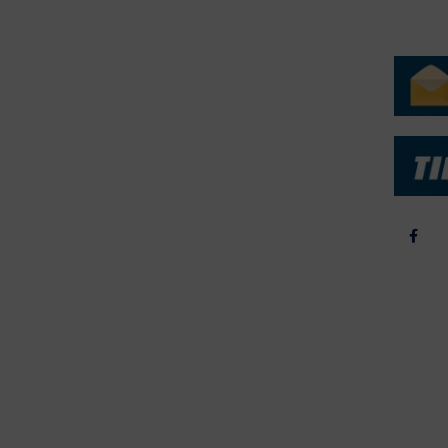
ERVICE
NYHEDSARKIV
NYHE
rtøjer - Skibsdatabase
2026
b & Salg
2025
yrebørs
2024
iepriser
2023
skepriser
2022
kta om Fisk
2022
dieinformation
2021
2020
2019
2018
2017
2016
2015