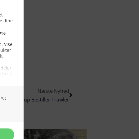
Næste Nyhed
kofish Group Bestiller Trawler