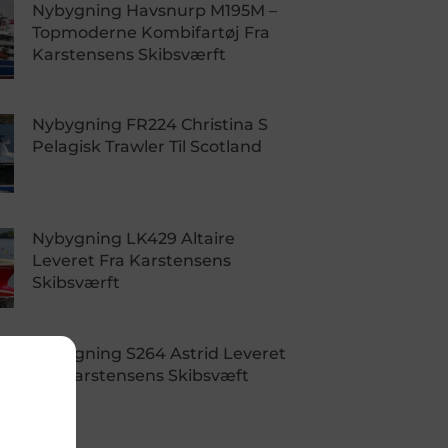
Nybygning Havsnurp M195M –
Topmoderne Kombifartøj Fra
Karstensens Skibsværft
Nybygning FR224 Christina S
Pelagisk Trawler Til Scotland
Nybygning LK429 Altaire
Leveret Fra Karstensens
Skibsværft
Nybygning S264 Astrid Leveret
Fra Karstensens Skibsvæft