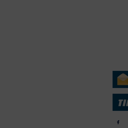
erForum er beskyttet af dansk lov om ophavsret. Alle rettigheder
.dk på vegne af de tilknyttede fotografer. Det er ikke tilladt at
r billeder fra FiskerForum uden tilladelse. © 20026 -
H
ERVICE
NYHEDSARKIV
NYHE
rtøjer - Skibsdatabase
2026
b & Salg
2025
yrebørs
2024
iepriser
2023
skepriser
2022
kta om Fisk
2022
dieinformation
2021
2020