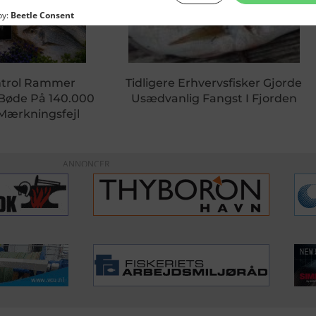
ntrol Rammer
Tidligere Erhvervsfisker Gjorde
 Bøde På 140.000
Usædvanlig Fangst I Fjorden
 Mærkningsfejl
ANNONCER