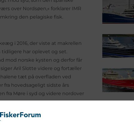
ngt mod syd, som den spanske
værs over Nordsøen,« forklarer IMR
omkring den pelagiske fisk.
skeæg i 2016, der viste at makrellen
idligere har oplevet og set.
 ind mod norske kysten og derfor får
ger Aril Slotte videre og fortæller
 halene tæt på overfladen ved
 fra hovedsageligt sidste års
en fra Møre i syd og videre nordover