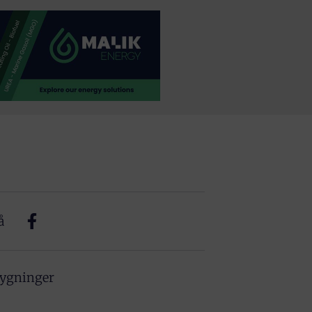
å
bygninger