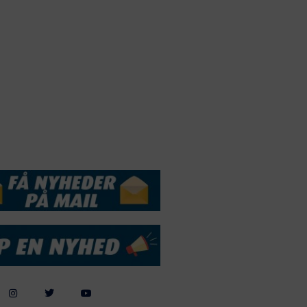
Webdesign by
ApolloMedia
andelsbetingelser
Cookie & Privatlivspolitik
DSSERVICE