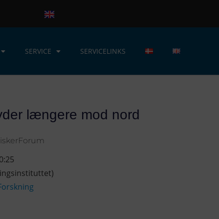
SERVICE
SERVICELINKS
yder længere mod nord
iskerForum
0:25
ngsinstituttet)
Forskning