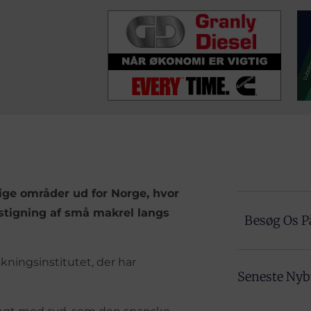
lige områder ud for Norge, hvor
 stigning af små makrel langs
Besøg Os P
ningsinstitutet, der har
Seneste Ny