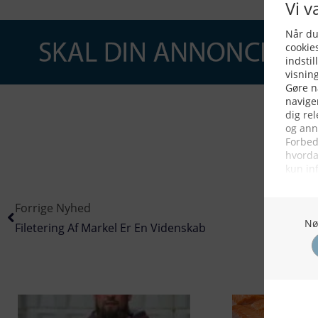
Forrige Nyhed
Filetering Af Markel Er En Videnskab