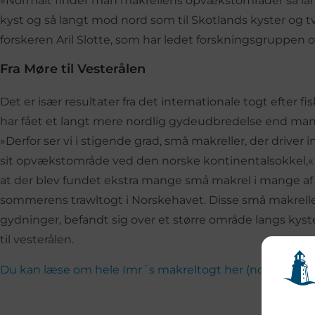
»Normalt finder man makrellens opvækstområder så la
kyst og så langt mod nord som til Skotlands kyster og t
forskeren Aril Slotte, som har ledet forskningsgruppen 
Fra Møre til Vesterålen
Det er især resultater fra det internationale togt efter fi
har fået et langt mere nordlig gydeudbredelse end man t
»Derfor ser vi i stigende grad, små makreller, der driver
sit opvækstområde ved den norske kontinentalsokkel,« si
at der blev fundet ekstra mange små makrel i mange af
sommerens trawltogt i Norskehavet. Disse små makreller
gydninger, befandt sig over et større område langs kyst
til vesterålen.
Du kan læse om hele Imr´s makreltogt her (norsk)