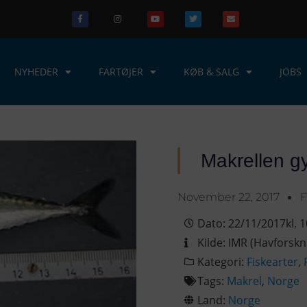
NYHEDER
FARTØJER
KØB & SALG
JOBS
Makrellen g
November 22, 2017
F
Dato:
22/11/2017
kl.
1
Kilde:
IMR (Havforskni
Kategori:
Fiskearter
,
Tags:
Makrel
,
Norge
Land:
Norge