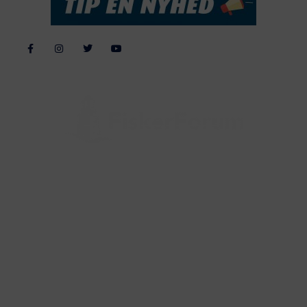
Alle billeder, tekster og data på FiskerForum er beskyttet af dansk
lov om ophavsret. Alle rettigheder tilhører eller varetages af
FiskerForum.dk på vegne af de tilknyttede fotografer. Det er ikke
tilladt at kopiere eller bruge tekster, data eller billeder fra
FiskerForum uden tilladelse. © 20026 -
Webdesign by
ApolloMedia
Handelsbetingelser
Cookie & Privatlivspolitik