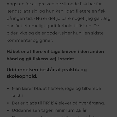
Angsten for at røre ved de slimede fisk har for
længst lagt sig, og hun kan i dag filetere en fisk
på ingen tid. »Nu er det jo bare noget, jeg gør. Jeg
har fået et rimeligt godt forhold til fisken. De
bider ikke og de er døde«, siger hun i en sidste
kommentar og griner.
Håbet er at flere vil tage kniven i den anden
hånd og gå fiskens vej i stedet
.
Uddannelsen består af praktik og
skoleophold.
Man lærer bl.a. at filetere, røge og tilberede
sushi.
Der er plads til 11R11;14 elever på hver årgang.
Uddannelsen tager minimum 2,8 år.