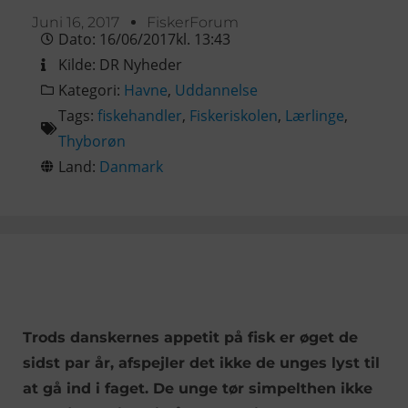
Juni 16, 2017
FiskerForum
Dato:
16/06/2017
kl.
13:43
Kilde:
DR Nyheder
Kategori:
Havne
,
Uddannelse
Tags:
fiskehandler
,
Fiskeriskolen
,
Lærlinge
,
Thyborøn
Land:
Danmark
Trods danskernes appetit på fisk er øget de
sidst par år, afspejler det ikke de unges lyst til
at gå ind i faget. De unge tør simpelthen ikke