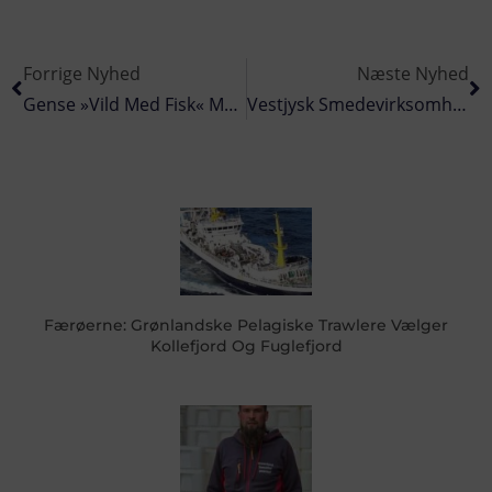
Forrige Nyhed
Næste Nyhed
Gense »Vild Med Fisk« Med DR´s Gorm Og Magnus
Vestjysk Smedevirksomhed Ønsker Yderligere Ekspandering På Eksportmarkedet
Færøerne: Grønlandske Pelagiske Trawlere Vælger
Kollefjord Og Fuglefjord