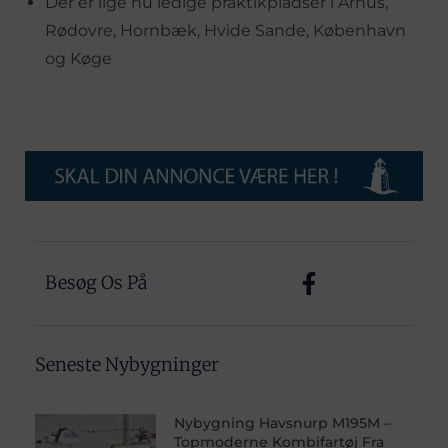
Der er lige nu ledige praktikpladser i Århus,
Rødovre, Hornbæk, Hvide Sande, København
og Køge
Besøg Os På
Seneste Nybygninger
Nybygning Havsnurp M195M –
Topmoderne Kombifartøj Fra