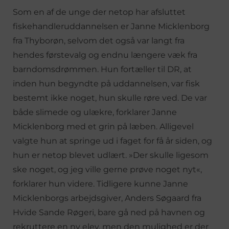
Som en af de unge der netop har afsluttet
fiskehandleruddannelsen er Janne Micklenborg
fra Thyborøn, selvom det også var langt fra
hendes førstevalg og endnu længere væk fra
barndomsdrømmen. Hun fortæller til DR, at
inden hun begyndte på uddannelsen, var fisk
bestemt ikke noget, hun skulle røre ved. De var
både slimede og ulækre, forklarer Janne
Micklenborg med et grin på læben. Alligevel
valgte hun at springe ud i faget for få år siden, og
hun er netop blevet udlært. »Der skulle ligesom
ske noget, og jeg ville gerne prøve noget nyt«,
forklarer hun videre. Tidligere kunne Janne
Micklenborgs arbejdsgiver, Anders Søgaard fra
Hvide Sande Røgeri, bare gå ned på havnen og
rekruttere en ny elev, men den mulighed er der