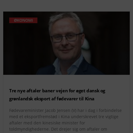
ØKONOMI
Tre nye aftaler baner vejen for øget dansk og
grønlandsk eksport af fødevarer til Kina
Fødevareminister Jacob Jensen (V) har i dag i forbindelse
med et eksportfremstød i Kina underskrevet tre vigtige
aftaler med den kinesiske minister for
toldmyndighederne. Det drejer sig om aftaler om