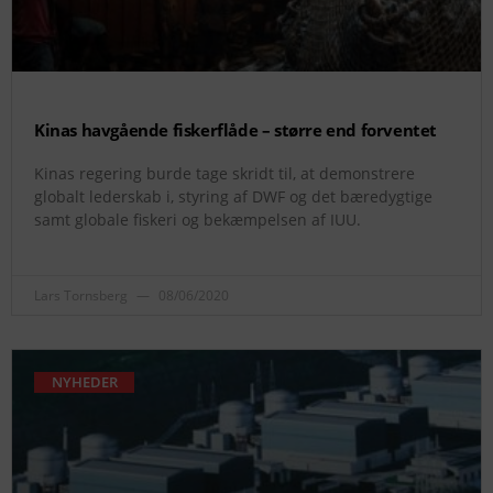
Kinas havgående fiskerflåde – større end forventet
Kinas regering burde tage skridt til, at demonstrere
globalt lederskab i, styring af DWF og det bæredygtige
samt globale fiskeri og bekæmpelsen af IUU.
Lars Tornsberg
08/06/2020
NYHEDER