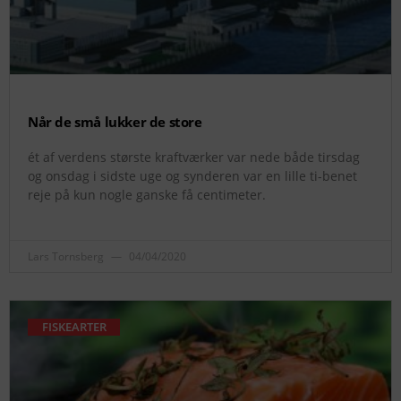
Når de små lukker de store
ét af verdens største kraftværker var nede både tirsdag
og onsdag i sidste uge og synderen var en lille ti-benet
reje på kun nogle ganske få centimeter.
Lars Tornsberg
04/04/2020
FISKEARTER