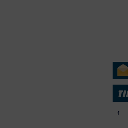
erForum er beskyttet af dansk lov om ophavsret. Alle rettigheder
.dk på vegne af de tilknyttede fotografer. Det er ikke tilladt at
r billeder fra FiskerForum uden tilladelse. © 20026 -
H
ERVICE
NYHEDSARKIV
NYHE
rtøjer - Skibsdatabase
2026
b & Salg
2025
yrebørs
2024
iepriser
2023
skepriser
2022
kta om Fisk
2022
dieinformation
2021
2020
2019