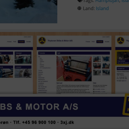
Tags:
Hampidjan
,
Isl
Land:
Island