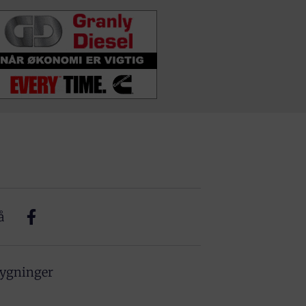
å
bygninger