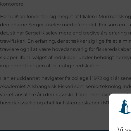
kontorere.
Hampiðjan forventer sig meget af filialen i Murmansk og
den erfarne Sergei Kiselev med på holdet. For som en 
det, så har Sergei Kiselev mere end tredive års erfarin
trawlfiskeri. En erfarring, der strækker sig lige fra et
trawlere og til at være hovedansvarlig for fiskeredskaber
skipper, ifbm. valget af redskaber under behørigt hensyn
implementeringen af de rigtige redskaber.
Han er uddannet navigatør fra college i 1972 og ti år sen
Akademiet Arkhangelsk Fiskeri som seniorteknolog inde
været ansat tre år i den russiske flåde, men overvejen
hovedansvarlig og chef for fiskerredskaber i MTF (1976 – 