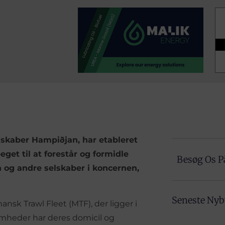
dskaber Hampiðjan, har etableret
get til at forestår og formidle
Besøg Os P
n og andre selskaber i koncernen,
Seneste Ny
nsk Trawl Fleet (MTF), der ligger i
omheder har deres domicil og