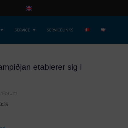
SERVICE
SERVICELINKS
mpiðjan etablerer sig i
erForum
0:39