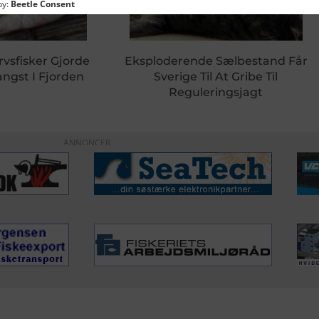
rvsfisker Gjorde
Eksploderende Sælbestand Får
ngst I Fjorden
Sverige Til At Gribe Til
Reguleringsjagt
ANNONCER
ERVICE
NYHEDSARKIV
NYHE