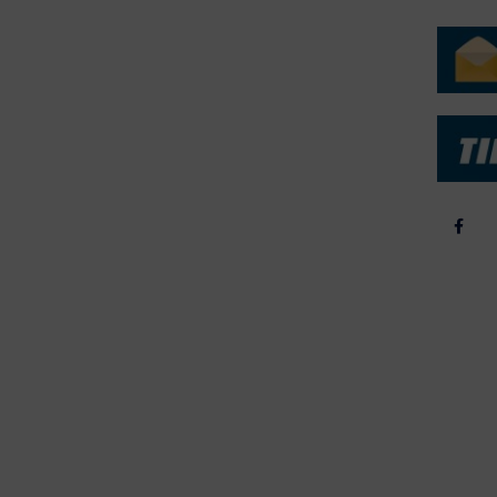
rtøjer - Skibsdatabase
2026
b & Salg
2025
yrebørs
2024
iepriser
2023
skepriser
2022
kta om Fisk
2022
dieinformation
2021
2020
2019
2018
2017
2016
2015