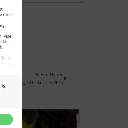
Næste Nyhed
 Blåhvilling Til Fiskerne I 2017