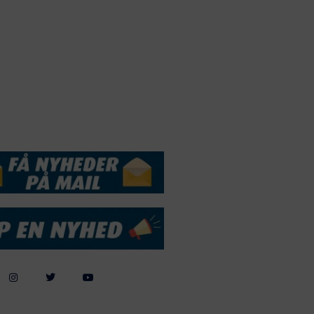
Webdesign by
ApolloMedia
andelsbetingelser
Cookie & Privatlivspolitik
DSSERVICE