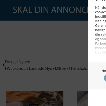
Forrige Nyhed
I Weekenden Landede Nye »Milton« I Hirtshals