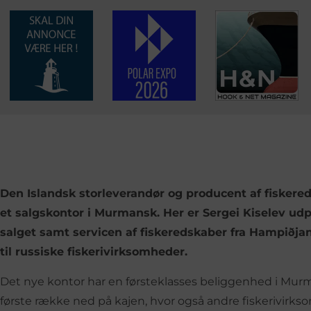
Den Islandsk storleverandør og producent af fiskere
et salgskontor i Murmansk. Her er Sergei Kiselev udpe
salget samt servicen af fiskeredskaber fra Hampiðja
til russiske fiskerivirksomheder.
Det nye kontor har en førsteklasses beliggenhed i Murma
første række ned på kajen, hvor også andre fiskerivirks