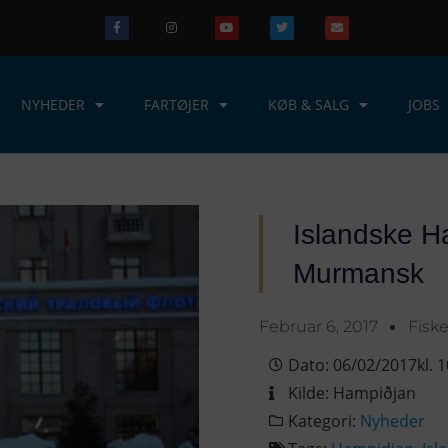
NYHEDER
FARTØJER
KØB & SALG
JOBS
Islandske Ha
Murmansk
Februar 6, 2017
Fisk
Dato:
06/02/2017
kl.
1
Kilde:
Hampiðjan
Kategori:
Nyheder