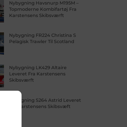
Nybygning Havsnurp M195M –
Topmoderne Kombifartøj Fra
Karstensens Skibsværft
Nybygning FR224 Christina S
Pelagisk Trawler Til Scotland
Nybygning LK429 Altaire
Leveret Fra Karstensens
Skibsværft
Nybygning S264 Astrid Leveret
Fra Karstensens Skibsvæft