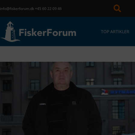
info@fiskerforum.dk
+45 60 22 09 46
TOP ARTIKLER