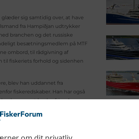
 glæder sig samtidig over, at have
talsmand fra Hampiðjan udtrykker
g med branchen og det russiske
 almindeligt besætningsmedlem på MTF
ne ombord, til rådgivning af
 til fiskeriets forhold og sidenhen
ere, blev han uddannet fra
nfor fiskeredskaber. Han har også
de har han været beskæftigede som
2015).