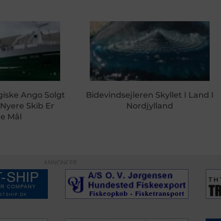
giske Ango Solgt
Bidevindsejleren Skyllet I Land I
 Nyere Skib Er
Nordjylland
e Mål
ANNONCER