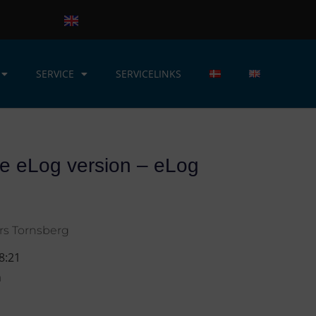
SERVICE
SERVICELINKS
e eLog version – eLog
rs Tornsberg
8:21
n