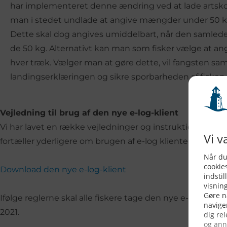
har implementeret denne ændring ved at lade artsk
man i stedet undlade at angive mængder under 50 kg
Dette skal dog angives umiddelbart, når den samlede
de 50 kg. Alternativt kan man som fisker vælge at a
hver træk. Vælger man at gøre dette, vil fangsten samti
landingserklæringen og sikre sporbarheden af fisken.
Vejledning til brug af den nye e-log-klient
Vi har lavet en række vejledninger og instruktionsvide
fortæller yderligere om brugen af e-log klienten. Se m
Download den nye e-log-klient
Ifølge reglerne skal alle fiskere tage den nye e-log-klie
2021.