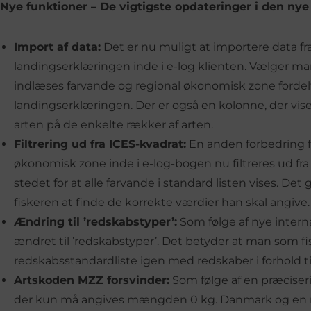
Nye funktioner – De vigtigste opdateringer i den nye 
Import af data:
Det er nu muligt at importere data fr
landingserklæringen inde i e-log klienten. Vælger ma
indlæses farvande og regional økonomisk zone fordelt 
landingserklæringen. Der er også en kolonne, der vise
arten på de enkelte rækker af arten.
Filtrering ud fra ICES-kvadrat:
En anden forbedring fo
økonomisk zone inde i e-log-bogen nu filtreres ud fr
stedet for at alle farvande i standard listen vises. D
fiskeren at finde de korrekte værdier han skal angive.
Ændring til ’redskabstyper’:
Som følge af nye intern
ændret til ’redskabstyper’. Det betyder at man som fis
redskabsstandardliste igen med redskaber i forhold t
Artskoden MZZ forsvinder:
Som følge af en præciser
der kun må angives mængden 0 kg. Danmark og en