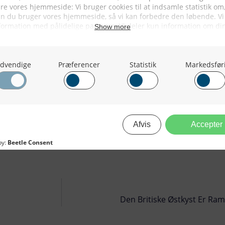
Den Britiske Østkyst Er Ram