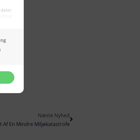
Næste Nyhed
t Af En Mindre Miljøkatastrofe