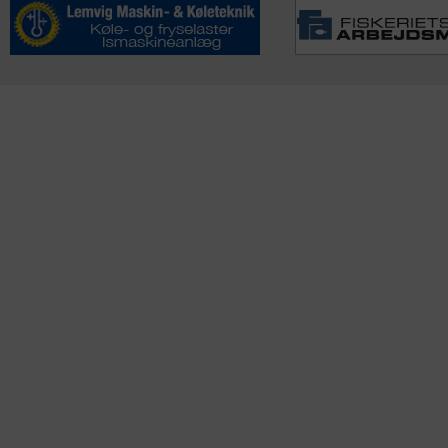
KONTAKTINFO
NYHEDER
S
Seneste Nyheder
Fa
+45 60 22 09 46
Nordiske Nyheder
Kø
info@fiskerforum.dk
Nybygninger
H
Nyhedsservice
Ol
Otto Pedersvej 1
Tip en Nyhed
Fi
6960 Hvide Sande
News in English
Fa
Danmark
Me
ANDRE PROJEKTER
Oplevelsesgaver
DK Fisker
OSB plader