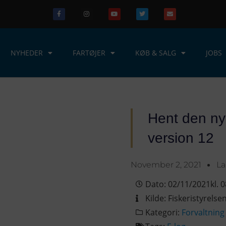
NYHEDER
FARTØJER
KØB & SALG
JOBS
Hent den ny
version 12
November 2, 2021
La
Dato:
02/11/2021
kl.
0
Kilde:
Fiskeristyrelse
Kategori:
Forvaltning