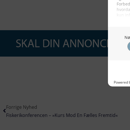
Forrige Nyhed
Fiskerikonferencen – »Kurs Mod En Fælles Fremtid«