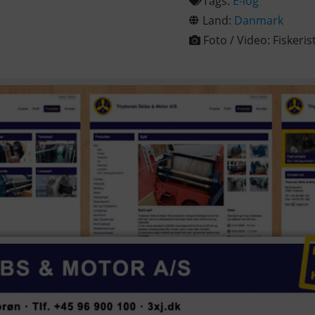
Tags:
E-log
Land:
Danmark
Foto / Video:
Fiskeris