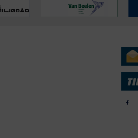
ERVICE
NYHEDSARKIV
NYHE
rtøjer - Skibsdatabase
2026
b & Salg
2025
yrebørs
2024
iepriser
2023
skepriser
2022
kta om Fisk
2022
dieinformation
2021
2020
2019
2018
2017