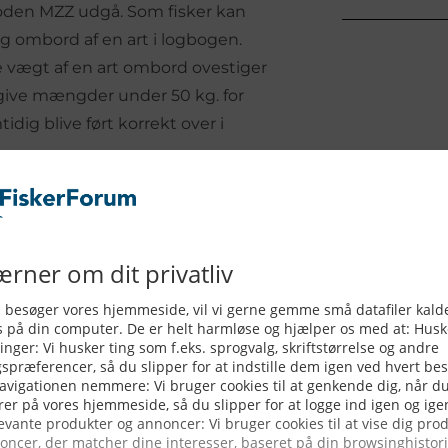
oden MZZ udgå. Som fisker kan
 ombord af en art i logbogen.
 vægt af en art ombord ovestiger
ngive mængder under 50 kg. for
dig blive ført korrekt over i
oer på vores hjemmeside, som
aterialet på hjemmesiden
nt i brug senest den 1. december