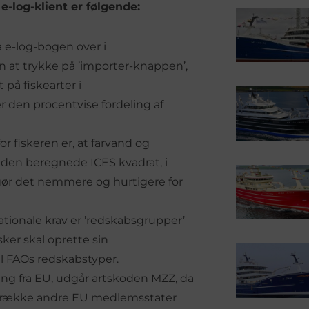
e-log-klient er følgende:
a e-log-bogen over i
n at trykke på ’importer-knappen’,
på fiskearter i
r den procentvise fordeling af
r fiskeren er, at farvand og
a den beregnede ICES kvadrat, i
et gør det nemmere og hurtigere for
ationale krav er ’redskabsgrupper’
ker skal oprette sin
il FAOs redskabstyper.
ing fra EU, udgår artskoden MZZ, da
 række andre EU medlemsstater