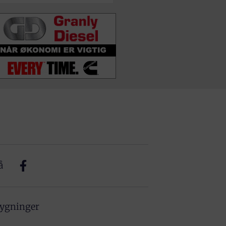
å
bygninger