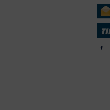
rtøjer - Skibsdatabase
2026
b & Salg
2025
yrebørs
2024
iepriser
2023
skepriser
2022
kta om Fisk
2022
dieinformation
2021
2020
2019
2018
2017
2016
2015