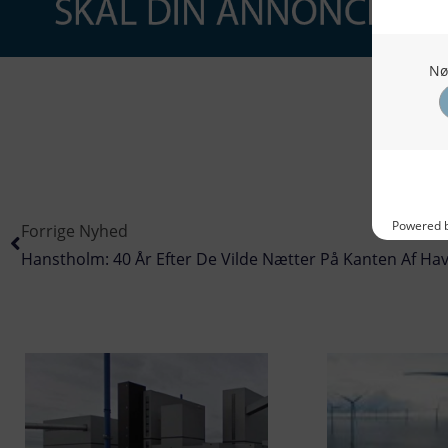
Forrige Nyhed
Hanstholm: 40 År Efter De Vilde Nætter På Kanten Af Ha