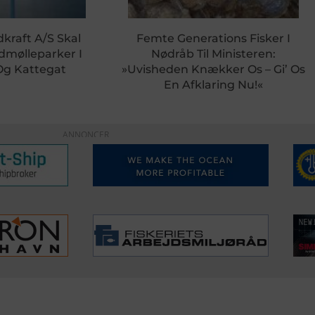
dkraft A/S Skal
Femte Generations Fisker I
dmølleparker I
Nødråb Til Ministeren:
Og Kattegat
»Uvisheden Knækker Os – Gi’ Os
En Afklaring Nu!«
ANNONCER
ERVICE
NYHEDSARKIV
NYHE