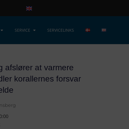
SERVICE
SERVICELINKS
 afslører at varmere
ler korallernes forsvar
ælde
rnsberg
0:00
k