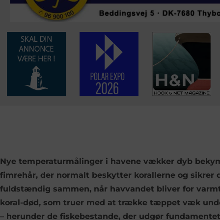
Nye temperaturmålinger i havene vækker dyb bekymr
fimrehår, der normalt beskytter korallerne og sikrer d
fuldstændig sammen, når havvandet bliver for varmt
koral-død, som truer med at trække tæppet væk under 
– herunder de fiskebestande, der udgør fundamentet f