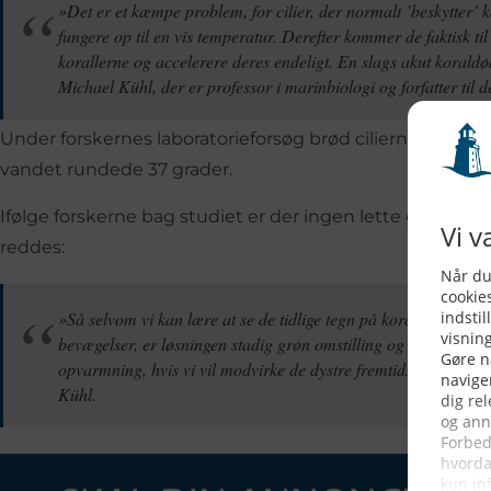
»Det er et kæmpe problem, for cilier, der normalt ’beskytter’ k
fungere op til en vis temperatur. Derefter kommer de faktisk til
korallerne og accelerere deres endeligt. En slags akut koraldø
Michael Kühl, der er professor i marinbiologi og forfatter til de
Under forskernes laboratorieforsøg brød ciliernes bev
vandet rundede 37 grader.
Ifølge forskerne bag studiet er der ingen lette genveje, h
reddes:
»Så selvom vi kan lære at se de tidlige tegn på koralstress gen
bevægelser, er løsningen stadig grøn omstilling og at mindske 
opvarmning, hvis vi vil modvirke de dystre fremtidsudsigter,« 
Kühl.