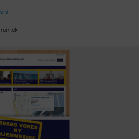
oral
orum.dk