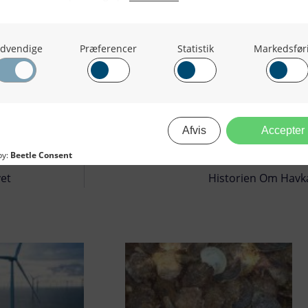
vet
Historien Om Havka