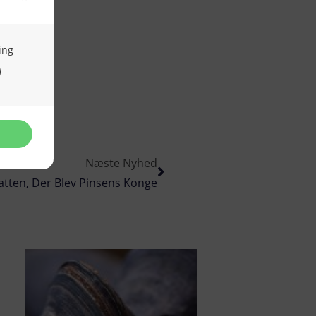
Næste Nyhed
tten, Der Blev Pinsens Konge