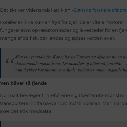
Det skriver Videnskab i artiklen »
Danske forskere afslø
Koraller er ikke kun en fryd for øjet; de er vitale motore
fungerer som opvækstområder og levesteder for en fjerde
mange af de fisk, der landes og spises verden over.
Men et nyt studie fra Københavns Universitet afslører nu en hi
skræmmende mekanisme: De tusindvis af bittesmå fimrehår – så
som dækker korallernes overflade, kollapser under stigende h
Ven bliver til fjende
Normalt bevæger fimrehårene sig i bestemte mønstre, d
transporterer ilt fra havvandet ind til korallen. Men når 
sker det stik modsatte.