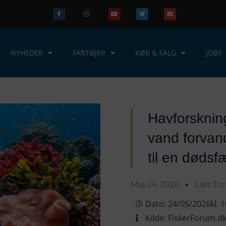
NYHEDER
FARTØJER
KØB & SALG
JOBS
Havforskning
vand forvand
til en dødsf
Maj 24, 2026
Lars To
Dato:
24/05/2026
kl.
1
Kilde:
FiskerForum.d