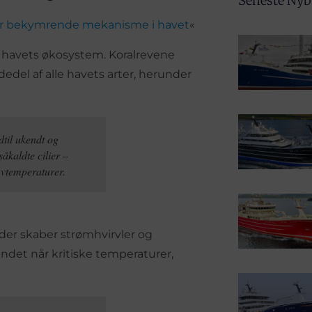
Seneste Ny
rer bekymrende mekanisme i havet
«
r i havets økosystem. Koralrevene
del af alle havets arter, herunder
dtil ukendt og
kaldte cilier –
avtemperaturer.
er skaber strømhvirvler og
vandet når kritiske temperaturer,