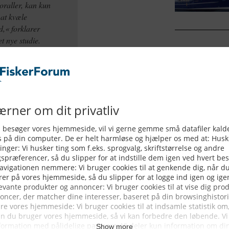
oraller, kan kun
 at kvæle
d,« forklarer
t nye studie.
ægelser fuldstændig sammen, når
vis fiskenes vitale levesteder skal
nem ciliernes
global
fastslår Michael