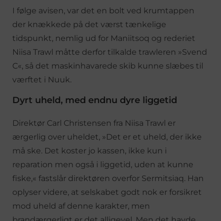
I følge avisen, var det en bolt ved krumtappen
der knækkede på det værst tænkelige
tidspunkt, nemlig ud for Maniitsoq og rederiet
Niisa Trawl måtte derfor tilkalde trawleren »Svend
C«, så det maskinhavarede skib kunne slæbes til
værftet i Nuuk.
Dyrt uheld, med endnu dyre liggetid
Direktør Carl Christensen fra Niisa Trawl er
ærgerlig over uheldet, »Det er et uheld, der ikke
må ske. Det koster jo kassen, ikke kun i
reparation men også i liggetid, uden at kunne
fiske,« fastslår direktøren overfor Sermitsiaq. Han
oplyser videre, at selskabet godt nok er forsikret
mod uheld af denne karakter, men
brandærgerligt er det alligevel. Men det havde