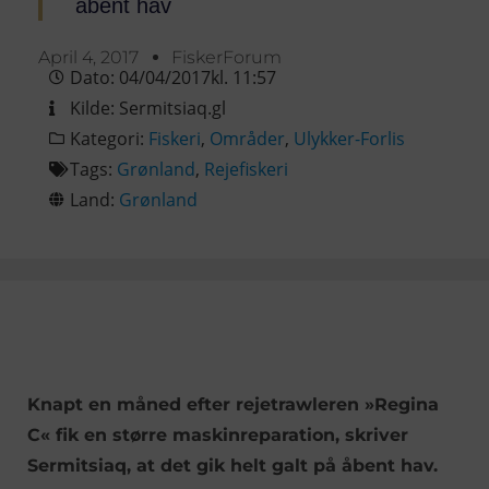
åbent hav
April 4, 2017
FiskerForum
Dato:
04/04/2017
kl.
11:57
Kilde:
Sermitsiaq.gl
Kategori:
Fiskeri
,
Områder
,
Ulykker-Forlis
Tags:
Grønland
,
Rejefiskeri
Land:
Grønland
Knapt en måned efter rejetrawleren »Regina
C« fik en større maskinreparation, skriver
Sermitsiaq, at det gik helt galt på åbent hav.