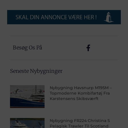
Besøg Os På
Seneste Nybygninger
Nybygning Havsnurp M195M –
Topmoderne Kombifartøj Fra
Karstensens Skibsværft
Nybygning FR224 Christina S
Pelagisk Trawler Til Scotland