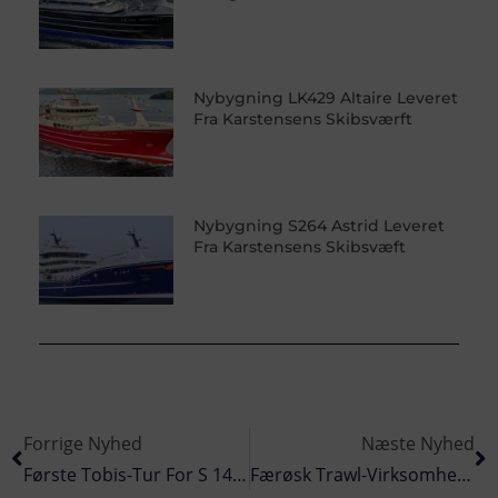
Nybygning LK429 Altaire Leveret
Fra Karstensens Skibsværft
Nybygning S264 Astrid Leveret
Fra Karstensens Skibsvæft
Forrige Nyhed
Næste Nyhed
Første Tobis-Tur For S 149 »Birthe«
Færøsk Trawl-Virksomhed Bygger Ny Fabrik