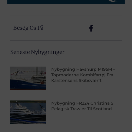
Besøg Os På
Seneste Nybygninger
Nybygning Havsnurp M195M –
Topmoderne Kombifartøj Fra
Karstensens Skibsværft
Nybygning FR224 Christina S
Pelagisk Trawler Til Scotland