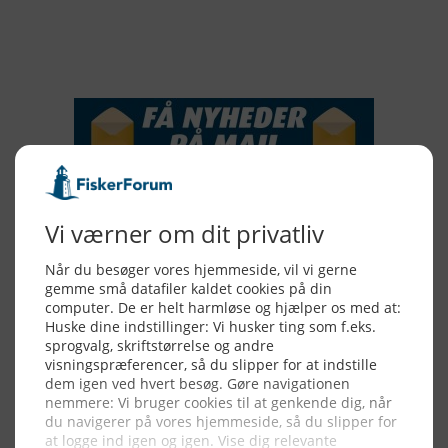
NYHEDSSERVICE
Alle billeder, tekster og data på FiskerForum er beskyttet af dansk