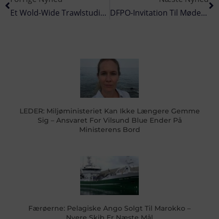
Et Wold-Wide Trawlstudie Giver Trawlfiskeriet »thumbs Up«
DFPO-Invitation Til Møde Om Fremtiden’s Ålefiskeri I Danmark
LEDER: Miljøministeriet Kan Ikke Længere Gemme
Sig – Ansvaret For Vilsund Blue Ender På
Ministerens Bord
Færøerne: Pelagiske Ango Solgt Til Marokko –
Nyere Skib Er Næste Mål