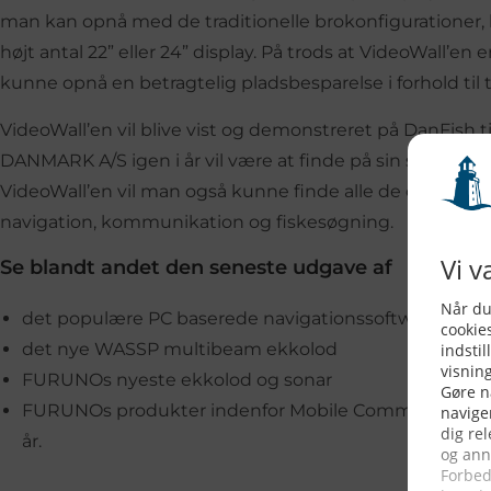
man kan opnå med de traditionelle brokonfigurationer,
højt antal 22” eller 24” display. På trods at VideoWall’en 
kunne opnå en betragtelig pladsbesparelse i forhold til t
VideoWall’en vil blive vist og demonstreret på DanFish 
DANMARK A/S igen i år vil være at finde på sin sædvanlig
VideoWall’en vil man også kunne finde alle de øvrige tr
navigation, kommunikation og fiskesøgning.
Se blandt andet den seneste udgave af
det populære PC baserede navigationssoftware TZ T
det nye WASSP multibeam ekkolod
FURUNOs nyeste ekkolod og sonar
FURUNOs produkter indenfor Mobile Communication v
år.