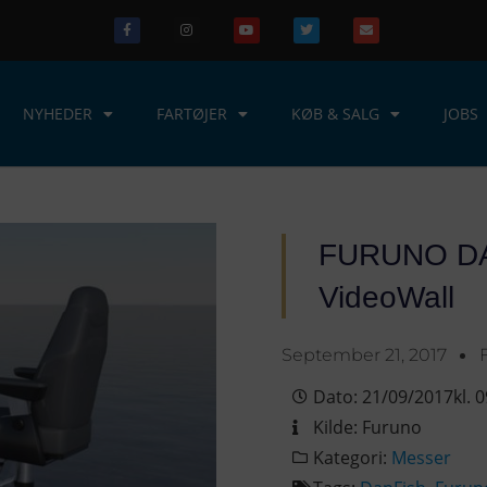
NYHEDER
FARTØJER
KØB & SALG
JOBS
FURUNO DA
VideoWall
September 21, 2017
Dato:
21/09/2017
kl.
0
Kilde:
Furuno
Kategori:
Messer