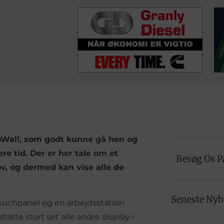
oWall, som godt kunne gå hen og
re tid. Der er her tale om et
Besøg Os P
v, og dermed kan vise alle de
Seneste Ny
 touchpanel og en arbejdsstation
atte stort set alle andre display i