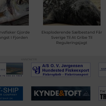
rvsfisker Gjorde
Eksploderende Sælbestand Får
ngst I Fjorden
Sverige Til At Gribe Til
Reguleringsjagt
ANNONCER