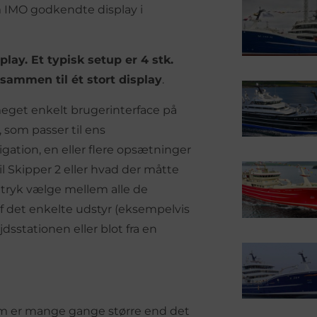
m IMO godkendte display i
play. Et typisk setup er 4 stk.
sammen til ét stort display
.
 meget enkelt brugerinterface på
som passer til ens
gation, en eller flere opsætninger
 til Skipper 2 eller hvad der måtte
 tryk vælge mellem alle de
f det enkelte udstyr (eksempelvis
dsstationen eller blot fra en
om er mange gange større end det