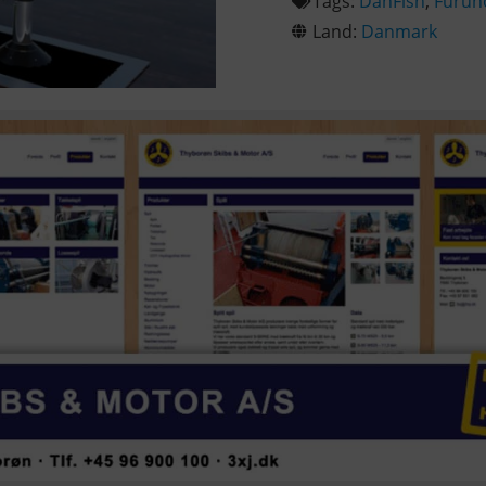
Tags:
DanFish
,
Furun
Land:
Danmark