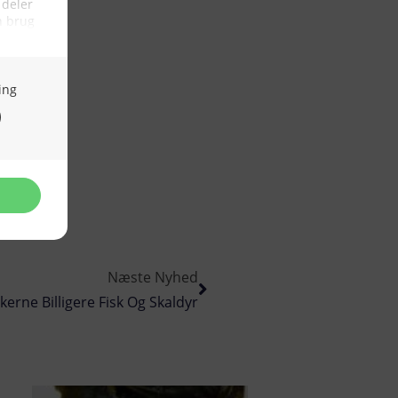
Næste Nyhed
erne Billigere Fisk Og Skaldyr