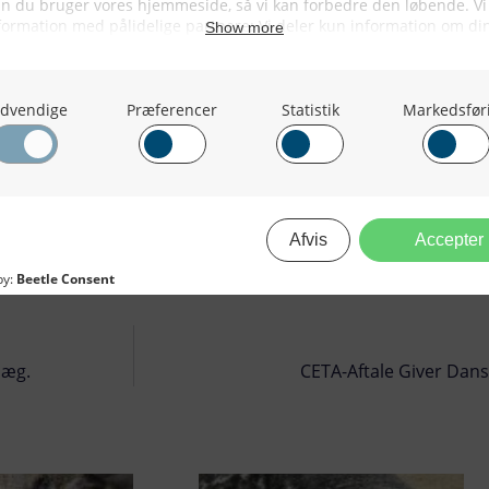
læg.
CETA-Aftale Giver Dansk