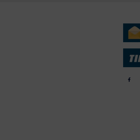
ERVICE
NYHEDSARKIV
NYHE
rtøjer - Skibsdatabase
2026
b & Salg
2025
yrebørs
2024
iepriser
2023
skepriser
2022
kta om Fisk
2022
dieinformation
2021
2020
2019
2018
2017
2016
2015