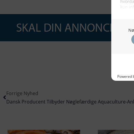
Forrige Nyhed
Dansk Producent Tilbyder Nøglefærdige Aquaculture-An