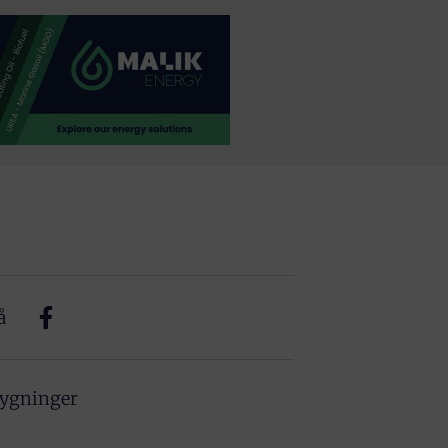
å
bygninger