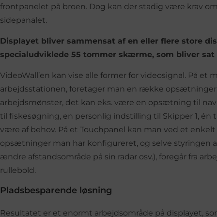
frontpanelet på broen. Dog kan der stadig være krav o
sidepanalet.
Displayet bliver sammensat af en eller flere store dis
specialudviklede 55 tommer skærme, som bliver sat 
VideoWall’en kan vise alle former for videosignal. På et
arbejdsstationen, foretager man en række opsætninger, 
arbejdsmønster, det kan eks. være en opsætning til navi
til fiskesøgning, en personlig indstilling til Skipper 1, én
være af behov. På et Touchpanel kan man ved et enkelt
opsætninger man har konfigureret, og selve styringen a
ændre afstandsområde på sin radar osv.), foregår fra arbej
rullebold.
Pladsbesparende løsning
Resultatet er et enormt arbejdsområde på displayet, s