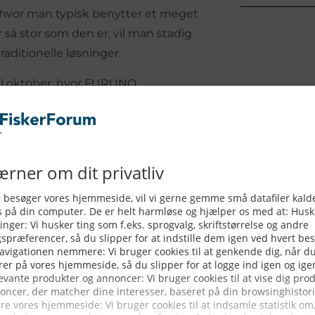
 hvor man typisk benytter et meget
er så stor som den er, vil man stadig
raditionelle løsninger.
til oktober, hvor FURUNO
e plads i Hal A. Udover
ends og udviklinger inden for
imeZero fra MaxSea
il også være vel repræsenteret i