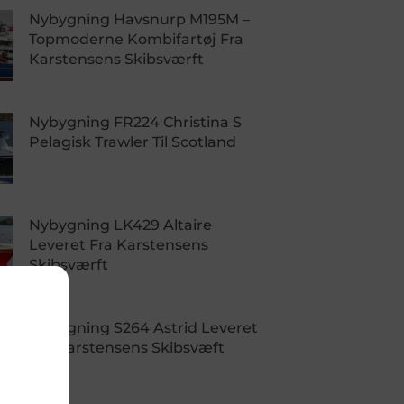
Nybygning Havsnurp M195M –
Topmoderne Kombifartøj Fra
Karstensens Skibsværft
Nybygning FR224 Christina S
Pelagisk Trawler Til Scotland
Nybygning LK429 Altaire
Leveret Fra Karstensens
Skibsværft
Nybygning S264 Astrid Leveret
Fra Karstensens Skibsvæft