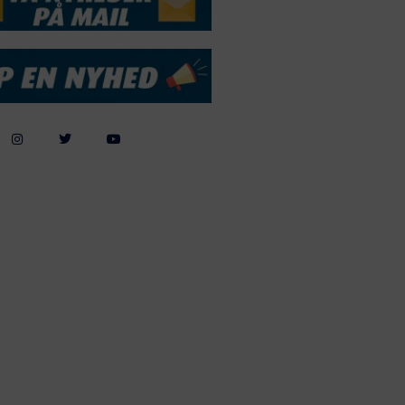
Webdesign by
ApolloMedia