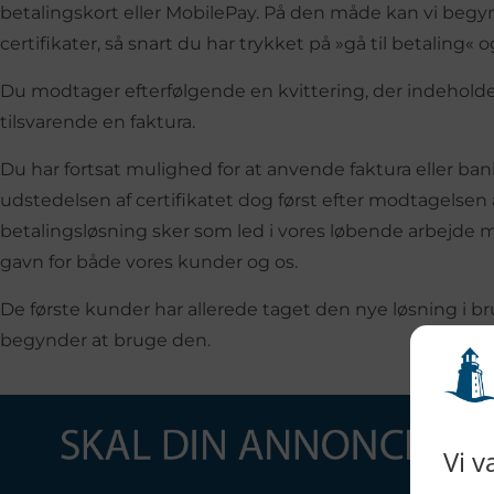
betalingskort eller MobilePay. På den måde kan vi begy
certifikater, så snart du har trykket på »gå til betaling« 
Du modtager efterfølgende en kvittering, der indeholder
tilsvarende en faktura.
Du har fortsat mulighed for at anvende faktura eller b
udstedelsen af certifikatet dog først efter modtagelsen
betalingsløsning sker som led i vores løbende arbejde med
gavn for både vores kunder og os.
De første kunder har allerede taget den nye løsning i bru
begynder at bruge den.