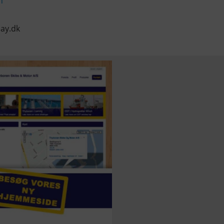
n
ay.dk