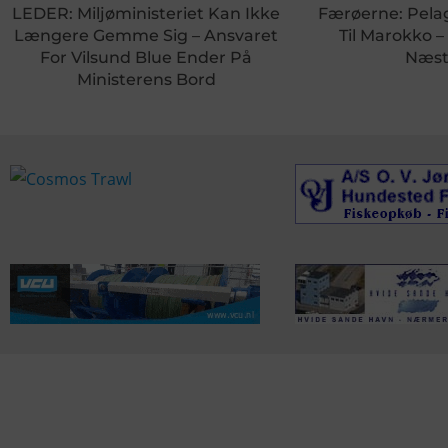
LEDER: Miljøministeriet Kan Ikke
Færøerne: Pela
Længere Gemme Sig – Ansvaret
Til Marokko –
For Vilsund Blue Ender På
Næst
Ministerens Bord
KONTAKTINFO
NYHEDER
S
Seneste Nyheder
Fa
+45 60 22 09 46