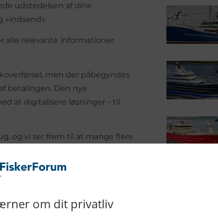
nde udstedelsen af dine
og »indsend«.
 alle relevante informationer
ankoverførsel, men der påbegyndes
 af betalingen. Den nye
 at digitalisere løsninger – til
g, og vi ser frem til at mange flere