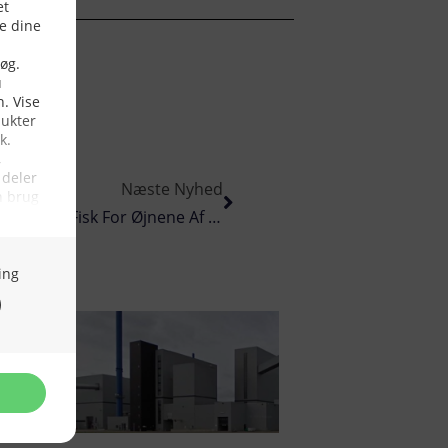
Næste Nyhed
Nordsøposten: Hollandske Bomtrawlere Hvidvasker Fisk For Øjnene Af Fiskerikontrolen