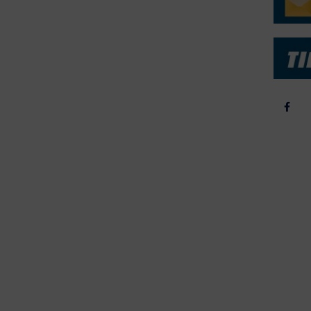
b & Salg
2025
yrebørs
2024
iepriser
2023
skepriser
2022
kta om Fisk
2022
dieinformation
2021
2020
2019
2018
2017
2016
2015