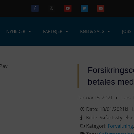
NYHEDER
FARTØJER
KØB & SALG
JOBS
Forsikringsc
betales med
Januar 18, 2021
Lars 
Dato:
18/01/2021
kl.
1
Kilde:
Søfartsstyrels
Kategori:
Forvaltning