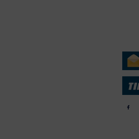
erForum er beskyttet af dansk lov om ophavsret. Alle rettigheder
.dk på vegne af de tilknyttede fotografer. Det er ikke tilladt at
r billeder fra FiskerForum uden tilladelse. © 20026 -
H
ERVICE
NYHEDSARKIV
NYHE
rtøjer - Skibsdatabase
2026
b & Salg
2025
yrebørs
2024
iepriser
2023
skepriser
2022
kta om Fisk
2022
dieinformation
2021
2020
2019
2018
2017