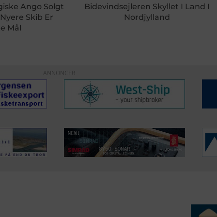
giske Ango Solgt
Bidevindsejleren Skyllet I Land I
 Nyere Skib Er
Nordjylland
e Mål
ANNONCER
ERVICE
NYHEDSARKIV
NYHE
rtøjer - Skibsdatabase
2026