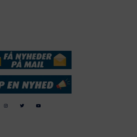
andelsbetingelser
Cookie & Privatlivspolitik
DSSERVICE