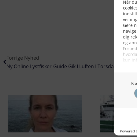
Forrige Nyhed
Ny Online Lystfisker-Guide Gik I Luften I Torsdags