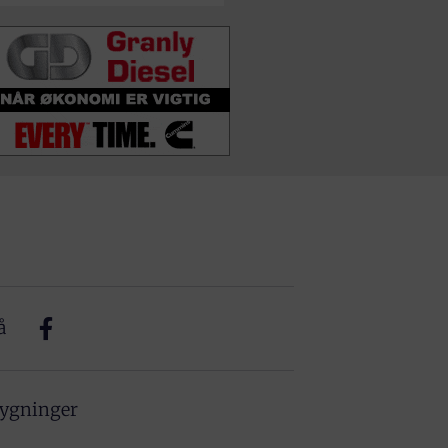
å
bygninger