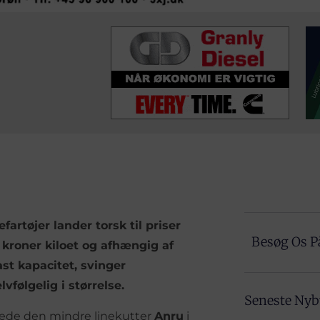
fartøjer lander torsk til priser
Besøg Os P
kroner kiloet og afhængig af
ast kapacitet, svinger
vfølgelig i størrelse.
Seneste Ny
dede den mindre linekutter
Anru
i