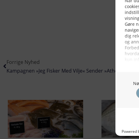
Forrige Nyhed
Kampagnen »jeg Fisker Med Vilje« Sender »Athene« Run