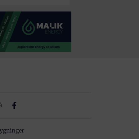
å
bygninger