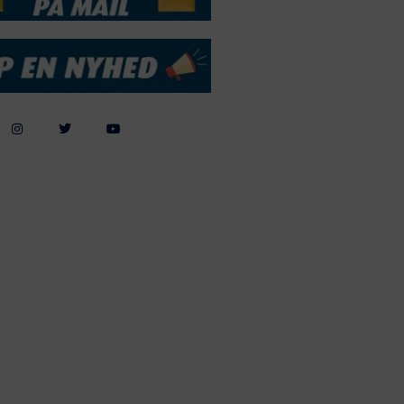
Webdesign by
ApolloMedia