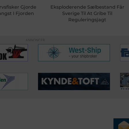
rvsfisker Gjorde
Eksploderende Sælbestand Får
ngst I Fjorden
Sverige Til At Gribe Til
Reguleringsjagt
ANNONCER
ERVICE
NYHEDSARKIV
NYHE
rtøjer - Skibsdatabase
2026