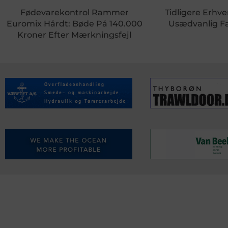
Fødevarekontrol Rammer
Tidligere Erhve
Euromix Hårdt: Bøde På 140.000
Usædvanlig Fa
Kroner Efter Mærkningsfejl
KONTAKTINFO
NYHEDER
S
Seneste Nyheder
Fa
+45 60 22 09 46