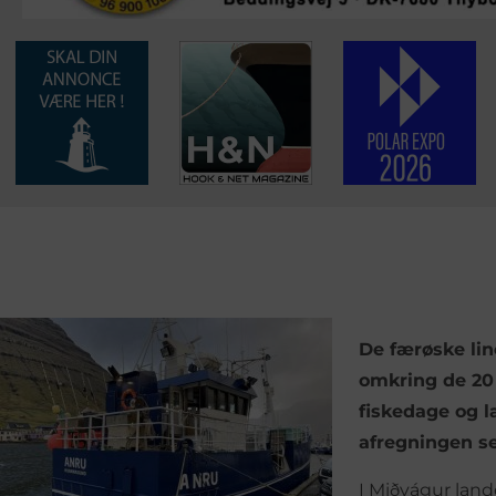
De færøske line
omkring de 20 
fiskedage og l
afregningen sel
I Miðvágur lan