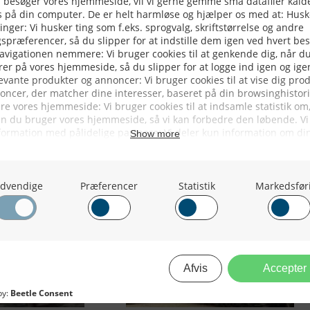
dt I Danmark
Det Går Forrygende I 