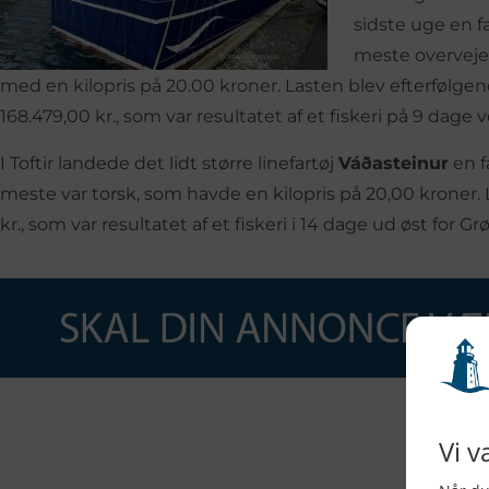
sidste uge en fa
meste overvejen
med en kilopris på 20.00 kroner. Lasten blev efterfølge
168.479,00 kr., som var resultatet af et fiskeri på 9 dage 
I Toftir landede det lidt større linefartøj
Váðasteinur
en f
meste var torsk, som havde en kilopris på 20,00 kroner. L
kr., som var resultatet af et fiskeri i 14 dage ud øst for Gr