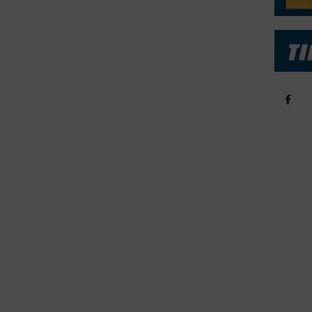
b & Salg
2025
yrebørs
2024
iepriser
2023
skepriser
2022
kta om Fisk
2022
dieinformation
2021
2020
2019
2018
2017
2016
2015
erForum er beskyttet af dansk lov om ophavsret. Alle rettigheder