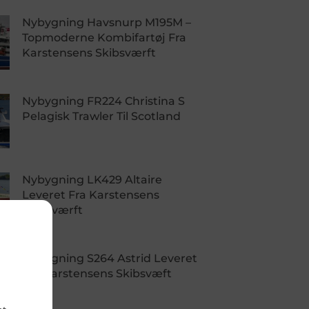
Nybygning Havsnurp M195M –
Topmoderne Kombifartøj Fra
Karstensens Skibsværft
Nybygning FR224 Christina S
Pelagisk Trawler Til Scotland
Nybygning LK429 Altaire
Leveret Fra Karstensens
Skibsværft
Nybygning S264 Astrid Leveret
Fra Karstensens Skibsvæft