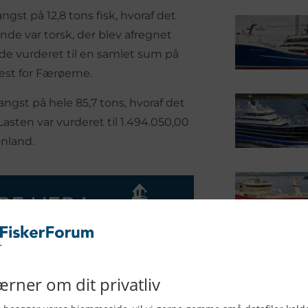
ngst på 12,8 tons fisk, hvoraf det
de var torsk, der blev afregnet
nde vurderet til en samlet sum på
vest for Færøerne.
angst på hele 85,7 tons, hvoraf det
asten var vurderet til 1.494.050,00
ønland.