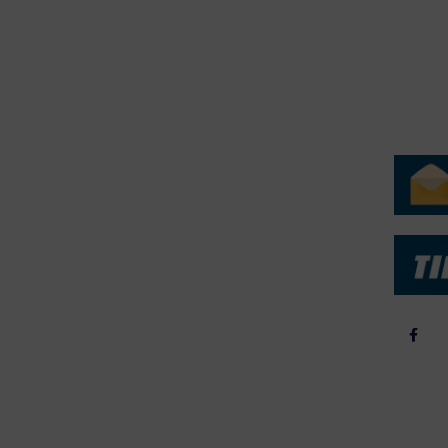
.dk på vegne af de tilknyttede fotografer. Det er ikke tilladt at
r billeder fra FiskerForum uden tilladelse. © 20026 -
H
ERVICE
NYHEDSARKIV
NYHE
rtøjer - Skibsdatabase
2026
b & Salg
2025
yrebørs
2024
iepriser
2023
skepriser
2022
kta om Fisk
2022
dieinformation
2021
2020
2019
2018
2017