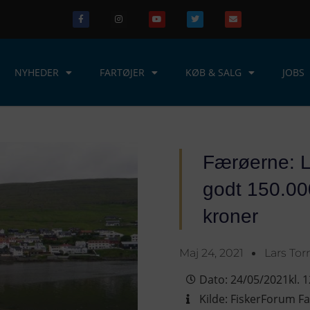
NYHEDER
FARTØJER
KØB & SALG
JOBS
Færøerne: La
godt 150.000
kroner
Maj 24, 2021
Lars To
Dato:
24/05/2021
kl.
1
Kilde:
FiskerForum Fa