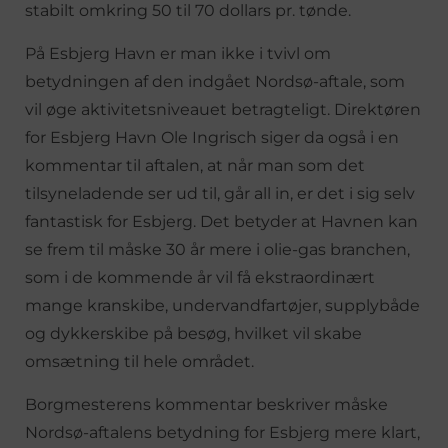
stabilt omkring 50 til 70 dollars pr. tønde.
På Esbjerg Havn er man ikke i tvivl om
betydningen af den indgået Nordsø-aftale, som
vil øge aktivitetsniveauet betragteligt. Direktøren
for Esbjerg Havn Ole Ingrisch siger da også i en
kommentar til aftalen, at når man som det
tilsyneladende ser ud til, går all in, er det i sig selv
fantastisk for Esbjerg. Det betyder at Havnen kan
se frem til måske 30 år mere i olie-gas branchen,
som i de kommende år vil få ekstraordinært
mange kranskibe, undervandfartøjer, supplybåde
og dykkerskibe på besøg, hvilket vil skabe
omsætning til hele området.
Borgmesterens kommentar beskriver måske
Nordsø-aftalens betydning for Esbjerg mere klart,