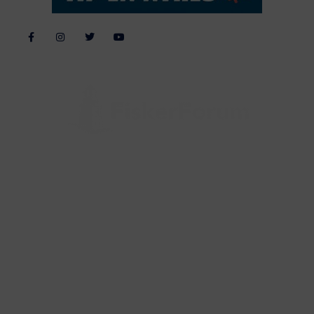
Alle billeder, tekster og data på FiskerForum er beskyttet af dansk
lov om ophavsret. Alle rettigheder tilhører eller varetages af
FiskerForum.dk på vegne af de tilknyttede fotografer. Det er ikke
tilladt at kopiere eller bruge tekster, data eller billeder fra
FiskerForum uden tilladelse. © 20026 -
Webdesign by
ApolloMedia
Handelsbetingelser
Cookie & Privatlivspolitik