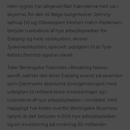
Men rygtet har alligevel fået hænderne helt op i
skyerne, for det vil ifølge borgmester Johnny
søtrup (V) og Olieekspert Morten Hahn-Pedersen,
betyde tusindevis af nye arbejdspladser for
Esbjerg og hele vestkysten, skriver
JyskeVestkysten, specielt udsigten til at Tyra-
feltets fremtid også er sikret.
Taler Berlingske Tidendes »Breaking News«
sandt, sætter det atter Esbjerg øverst på skamlen
som Danmarks absolutte Energimetropol med
udsigten til milliard store investeringer og i
tusindevis af nye arbejdspladser i området. Helt
nøjagtigt har kilder overfor Berlingske Business
oplyst at det betyder 4.000 nye arbejdspladser
og en investering på omkring 30 milliarder